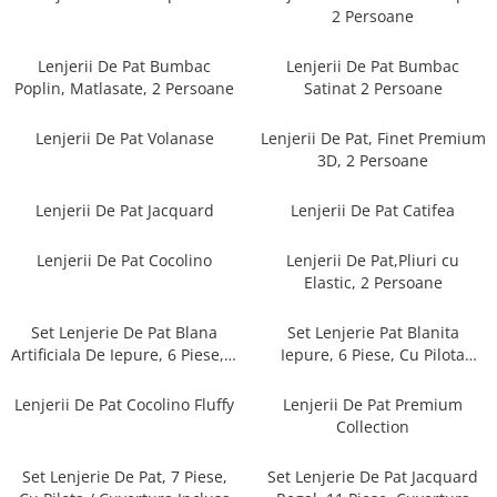
Cearceaf cu elastic
2 Persoane
Cearceaf normal
Lenjerii De Pat Bumbac
Lenjerii De Pat Bumbac
Lenjerii De Pat Creponate
Poplin, Matlasate, 2 Persoane
Satinat 2 Persoane
Lenjerii De Pat Bumbac Poplin 2
Persoane
Lenjerii De Pat Volanase
Lenjerii De Pat, Finet Premium
Lenjerii De Pat Bumbac Poplin,
3D, 2 Persoane
Matlasate, 2 Persoane
Lenjerii De Pat Jacquard
Lenjerii De Pat Catifea
Lenjerii De Pat Bumbac Satinat 2
Persoane
Lenjerii De Pat Cocolino
Lenjerii De Pat,Pliuri cu
Lenjerii De Pat Volanase
Elastic, 2 Persoane
Lenjerii De Pat, Finet Premium 3D,
2 Persoane
Set Lenjerie De Pat Blana
Set Lenjerie Pat Blanita
Artificiala De Iepure, 6 Piese, 2
Iepure, 6 Piese, Cu Pilota
Lenjerii De Pat Jacquard
Persoane
Inclusa
Lenjerii De Pat Catifea
Lenjerii De Pat Cocolino Fluffy
Lenjerii De Pat Premium
Collection
Lenjerii De Pat Cocolino
Set Lenjerie De Pat Blana
Set Lenjerie De Pat, 7 Piese,
Set Lenjerie De Pat Jacquard
Artificiala De Iepure, 6 Piese, 2