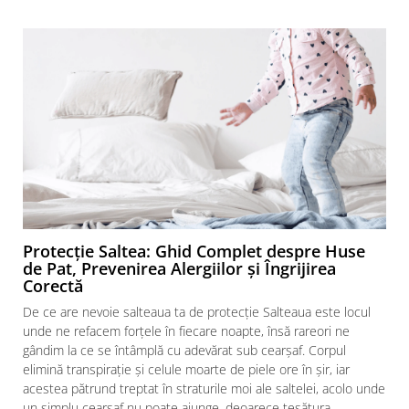
Protecție Saltea: Ghid Complet despre Huse
de Pat, Prevenirea Alergiilor și Îngrijirea
Corectă
De ce are nevoie salteaua ta de protecție Salteaua este locul
unde ne refacem forțele în fiecare noapte, însă rareori ne
gândim la ce se întâmplă cu adevărat sub cearșaf. Corpul
elimină transpirație și celule moarte de piele ore în șir, iar
acestea pătrund treptat în straturile moi ale saltelei, acolo unde
f
un simplu cearșaf nu poate ajunge, deoarece țesătura...