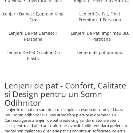
Cu Pilota / Cuvertura Inclusa
Regal, 11 Piese, Cuvertura
Persoane
Inclusa
Set Lenjerie Pat Blanita Iepure, 6
Piese, Cu Pilota Inclusa
Lenjerii Damasc Egiptean King
Lenjerii De Pat, Finet
Size
Premium, 1 Persoana
Lenjerii De Pat Premium Collection
Set Lenjerie De Pat, 7 Piese, Cu
Lenjerii De Pat Damasc 1
Lenjerii De Pat, Imprimeu 3D,
Pilota / Cuvertura Inclusa
Persoana
1 Persoana
Set Lenjerie De Pat Jacquard Regal,
Lenjerii De Pat Cocolino Cu
Lenjerii de pat bumbac
11 Piese, Cuvertura Inclusa
Elastic
Lenjerii Damasc Egiptean King Size
Lenjerii De Pat, Finet Premium, 1
Persoana
Lenjerii de pat - Confort, Calitate
Lenjerii De Pat Damasc 1 Persoana
si Design pentru un Somn
Lenjerii De Pat, Imprimeu 3D, 1
Odihnitor
Persoana
Lenjeriile de pat nu sunt doar un simplu accesoriu decorativ, ci baza
unui somn odihnitor si a unei atmosfere placute in dormitor. Pe
Casimi.ro gasesti lenjerii de pat create cu grija, din materiale atent
alese pentru a-ti oferi un confort desavarsit. Indiferent daca preferi un
model minimalist sau o lenjerie pat cu imprimeuri sofisticate, colectia