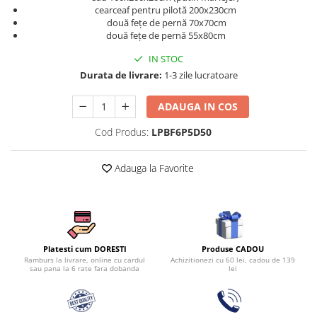
Persoane
cearceaf pentru pilotă 200x230cm
Set Lenjerie Pat Blanita Iepure, 6
două fețe de pernă 70x70cm
Piese, Cu Pilota Inclusa
două fețe de pernă 55x80cm
Lenjerii De Pat Premium Collection
IN STOC
Set Lenjerie De Pat, 7 Piese, Cu
Durata de livrare:
1-3 zile lucratoare
Pilota / Cuvertura Inclusa
ADAUGA IN COS
Set Lenjerie De Pat Jacquard Regal,
11 Piese, Cuvertura Inclusa
Cod Produs:
LPBF6P5D50
Lenjerii Damasc Egiptean King Size
Adauga la Favorite
Lenjerii De Pat, Finet Premium, 1
Persoana
Lenjerii De Pat Damasc 1 Persoana
Lenjerii De Pat, Imprimeu 3D, 1
Persoana
Produse CADOU
Platesti cum DORESTI
Achizitionezi cu 60 lei, cadou de 139
Ramburs la livrare, online cu cardul
lei
sau pana la 6 rate fara dobanda