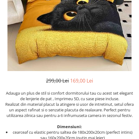
Cearceaf cu elastic
Cearceaf normal
Lenjerii De Pat Creponate
Lenjerii De Pat Bumbac Poplin 2
Persoane
Lenjerii De Pat Bumbac Poplin,
Matlasate, 2 Persoane
Lenjerii De Pat Bumbac Satinat 2
Persoane
Lenjerii De Pat Volanase
299,00 Lei
169,00 Lei
Lenjerii De Pat, Finet Premium 3D,
2 Persoane
Adauga un plus de stil si confort dormitorului tau cu acest set elegant
de lenjerie de pat , Imprimeu 5D, cu sase piese incluse.
Lenjerii De Pat Jacquard
Realizat din material placut la atingere si usor de intretinut, setul ofera
un aspect rafinat si o senzatie placuta de realaxare. Perfect pentru
Lenjerii De Pat Catifea
utilizarea zilnica sau pentru a-ti infrumuseta camera in sezonul festiv.
Lenjerii De Pat Cocolino
Dimensiuni:
Set Lenjerie De Pat Blana
cearceaf cu elastic pentru saltea de 180x200x20cm (perfect intins)
Artificiala De Iepure, 6 Piese, 2
sau 160x200x20cm (putin mai lejer)