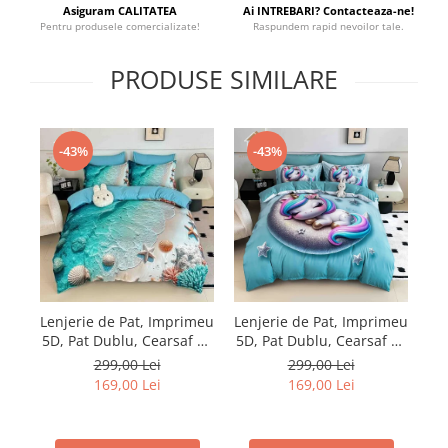
Asiguram CALITATEA
Ai INTREBARI? Contacteaza-ne!
Pentru produsele comercializate!
Raspundem rapid nevoilor tale.
PRODUSE SIMILARE
-43%
-43%
Lenjerie de Pat, Imprimeu
Lenjerie de Pat, Imprimeu
Le
5D, Pat Dublu, Cearsaf cu
5D, Pat Dublu, Cearsaf cu
5D
Elastic
Elastic
299,00 Lei
299,00 Lei
169,00 Lei
169,00 Lei