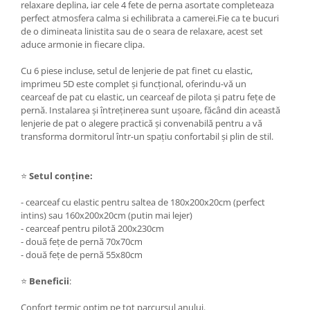
relaxare deplina, iar cele 4 fete de perna asortate completeaza
perfect atmosfera calma si echilibrata a camerei.Fie ca te bucuri
de o dimineata linistita sau de o seara de relaxare, acest set
aduce armonie in fiecare clipa.
Cu 6 piese incluse, setul de lenjerie de pat finet cu elastic,
imprimeu 5D este complet și funcțional, oferindu-vă un
cearceaf de pat cu elastic, un cearceaf de pilota și patru fețe de
pernă. Instalarea și întreținerea sunt ușoare, făcând din această
lenjerie de pat o alegere practică și convenabilă pentru a vă
transforma dormitorul într-un spațiu confortabil și plin de stil.
⭐
Setul conține:
- cearceaf cu elastic pentru saltea de 180x200x20cm (perfect
intins) sau 160x200x20cm (putin mai lejer)
- cearceaf pentru pilotă 200x230cm
- două fețe de pernă 70x70cm
- două fețe de pernă 55x80cm
⭐
Beneficii
:
Confort termic optim pe tot parcursul anului.