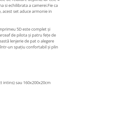
 si echilibrata a camerei.Fie ca
e, acest set aduce armonie in
, imprimeu 5D este complet și
rceaf de pilota și patru fețe de
eastă lenjerie de pat o alegere
ntr-un spațiu confortabil și plin
ect intins) sau 160x200x20cm