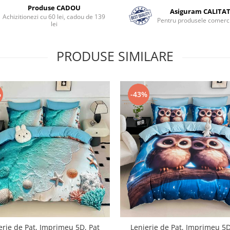
Produse CADOU
Asiguram CALITA
Achizitionezi cu 60 lei, cadou de 139
Pentru produsele comerci
lei
PRODUSE SIMILARE
%
-43%
erie de Pat, Imprimeu 5D, Pat
Lenjerie de Pat, Imprimeu 5D