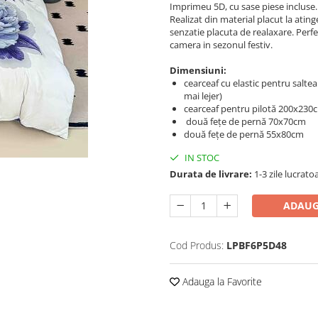
Imprimeu 5D, cu sase piese incluse.
Realizat din material placut la ating
senzatie placuta de realaxare. Perfe
camera in sezonul festiv.
Dimensiuni:
cearceaf cu elastic pentru salt
mai lejer)
cearceaf pentru pilotă 200x230
două fețe de pernă 70x70cm
două fețe de pernă 55x80cm
IN STOC
Durata de livrare:
1-3 zile lucrato
ADAUG
Cod Produs:
LPBF6P5D48
Adauga la Favorite