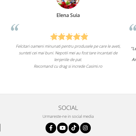
 Suia
Anca Nica
ru produsele pe care le aveti,
"Lenjeriile de pat de la ei o sunt
de 
 mei au fost tare incantati de
un aspect foarte fru
Am comandat deja de mai multe ori 
e de pat.
fac asta în viitor.
i increde Casimi.ro
Recomand cu încredere acest ma
SOCIAL
Urmareste-ne in social media