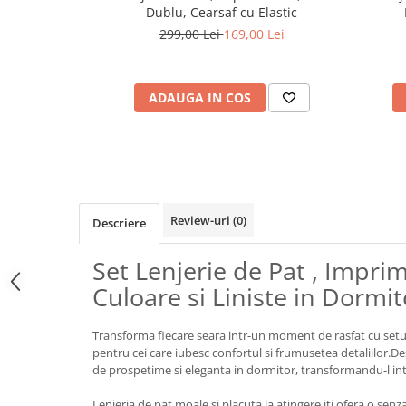
Dublu, Cearsaf cu Elastic
299,00 Lei
169,00 Lei
ADAUGA IN COS
Review-uri
(0)
Descriere
Set Lenjerie de Pat , Impri
Culoare si Liniste in Dormi
Transforma fiecare seara intr-un moment de rasfat cu setul 
pentru cei care iubesc confortul si frumusetea detaliilor.D
de prospetime si eleganta in dormitor, transformandu-l int
Lenjeria de pat moale si placuta la atingere iti ofera o senza