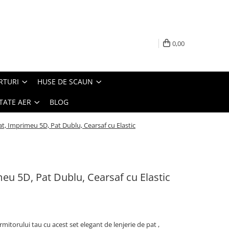
0,00
RTURI
HUSE DE SCAUN
TATE AER
BLOG
at, Imprimeu 5D, Pat Dublu, Cearsaf cu Elastic
meu 5D, Pat Dublu, Cearsaf cu Elastic
rmitorului tau cu acest set elegant de lenjerie de pat ,