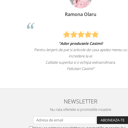
Ramona Olaru
Elena
dor produsele Casimi!
Felcitari oameni minunati pent
 pat si articole de casa apelez mereu cu
sunteti cei mai buni. Nepotii
incredere la ei.
lenjeriil
perba si o echipa extraordinara.
Recomand cu drag s
Felicitari Casimi!"
NEWSLETTER
Nu rata ofertele si promotiile noastre