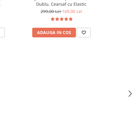
c
Dublu, Cearsaf cu Elastic
Dublu,
299,00 Lei
169,00 Lei
299,
ADAUGA IN COS
ADAU