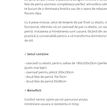
fete de perna asortate completeaza perfect atmosfera calma
te bucuri de o dimineata linistita sau de o seara de relaxar
fiecare clipa.
Cu 6 piese incluse, setul de lenjerie de pat finet cu elastic
funcțional, oferindu-vă un cearceaf de pat cu elastic, un cea
pernă. Instalarea și întreținerea sunt ușoare, făcând din ac
practică și convenabilă pentru a vă transforma dormitorul î
de stil.
⭐
Setul conține:
- cearceaf cu elastic pentru saltea de 180x200x20cm (perf
(putin mai lejer)
- cearceaf pentru pilotă 200x230cm
- două fețe de pernă 70x70cm
- două fețe de pernă 55x80cm
⭐
Beneficii
:
Confort termic optim pe tot parcursul anului.
Intretinere usoara si rezistenta in timp.