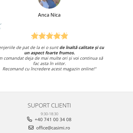
Mirela Vermesan
înaltă calitate și cu
Am comandat o lenjerie de pat pentru 
mos.
și am avut o întrebare și
am primit un răspun
și voi continua să
amabil.
Sunt foarte mulțumită!
gazin online!"
SUPORT CLIENTI
9:30-18:30
+40 741 00 34 08
office@casimi.ro