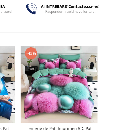
TEA
Ai INTREBARI? Contacteaza-ne!
alizate!
Raspundem rapid nevoilor tale.
-43%
-43%
, Pat
Lenjerie de Pat, Imprimeu 5D, Pat
Lenjerie d