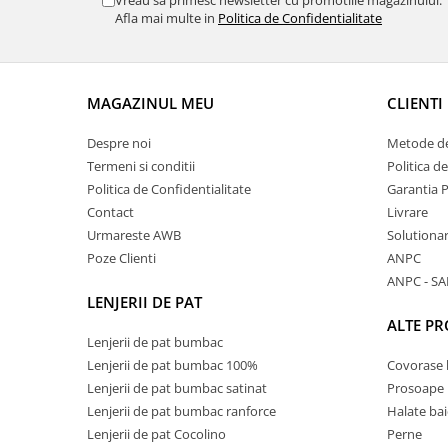
Vreau sa primesc newsletter cu promotiile magazinului.
Afla mai multe in
Politica de Confidentialitate
MAGAZINUL MEU
CLIENTI
Despre noi
Metode de
Termeni si conditii
Politica d
Politica de Confidentialitate
Garantia 
Contact
Livrare
Urmareste AWB
Solutionare
Poze Clienti
ANPC
ANPC - SA
LENJERII DE PAT
ALTE P
Lenjerii de pat bumbac
Lenjerii de pat bumbac 100%
Covorase 
Lenjerii de pat bumbac satinat
Prosoape
Lenjerii de pat bumbac ranforce
Halate bai
Lenjerii de pat Cocolino
Perne