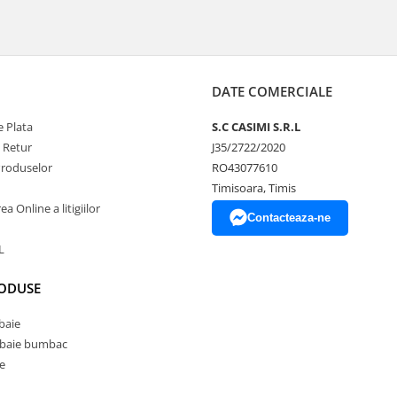
DATE COMERCIALE
 Plata
S.C CASIMI S.R.L
e Retur
J35/2722/2020
Produselor
RO43077610
Timisoara, Timis
a Online a litigiilor
Contacteaza-ne
L
RODUSE
baie
 baie bumbac
e