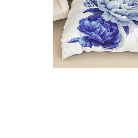
Cearceaf cu elastic
Cearceaf normal
Lenjerii De Pat Creponate
Lenjerii De Pat Bumbac Poplin 2
Persoane
Lenjerii De Pat Bumbac Poplin,
Matlasate, 2 Persoane
Lenjerii De Pat Bumbac Satinat 2
Persoane
Distribuie
Lenjerii De Pat Volanase
pe
Facebook
Lenjerii De Pat, Finet Premium 3D,
2 Persoane
Lenjerii De Pat Jacquard
Lenjerii De Pat Catifea
Lenjerii De Pat Cocolino
Set Lenjerie De Pat Blana
Artificiala De Iepure, 6 Piese, 2