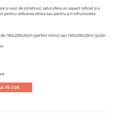
ere si usor de intretinut, setul ofera un aspect rafinat si o
ct pentru utilizarea zilnica sau pentru a-ti infrumuseta
ea de 180x200x20cm (perfect intins) sau 160x200x20cm (putin
cm
are
A IN COS