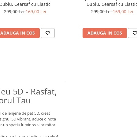
Dublu, Cearsaf cu Elastic
Dublu, Cearsaf cu Elasti
299,00 Lei
169,00 Lei
299,00 Lei
169,00 Lei
ADAUGA IN COS
ADAUGA IN COS
meu 5D - Rasfat,
torul Tau
de lenjerie de pat 5D, creat
esignul 5D vibrant, aduce o nota
r-un spatiu luminos si primitor.
tie de relaxare deplina, iar cele 4