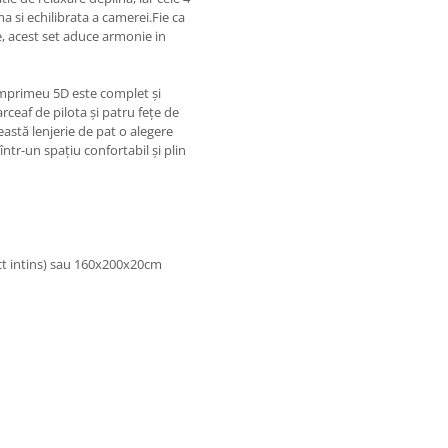
 si echilibrata a camerei.Fie ca
e, acest set aduce armonie in
, imprimeu 5D este complet și
rceaf de pilota și patru fețe de
eastă lenjerie de pat o alegere
ntr-un spațiu confortabil și plin
ect intins) sau 160x200x20cm