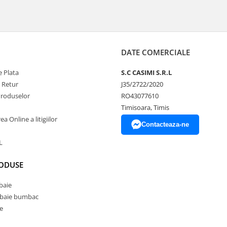
DATE COMERCIALE
 Plata
S.C CASIMI S.R.L
e Retur
J35/2722/2020
Produselor
RO43077610
Timisoara, Timis
a Online a litigiilor
Contacteaza-ne
L
RODUSE
baie
 baie bumbac
e