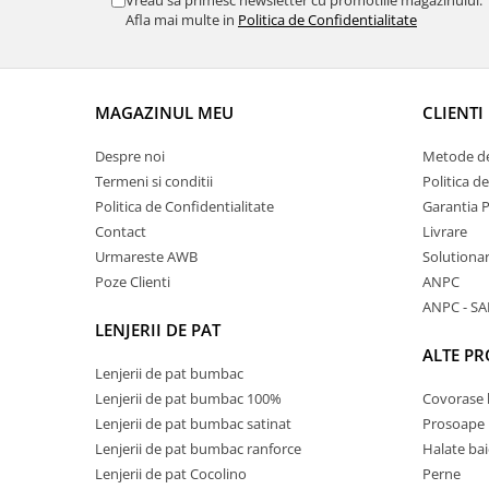
Vreau sa primesc newsletter cu promotiile magazinului.
Afla mai multe in
Politica de Confidentialitate
MAGAZINUL MEU
CLIENTI
Despre noi
Metode de
Termeni si conditii
Politica d
Politica de Confidentialitate
Garantia 
Contact
Livrare
Urmareste AWB
Solutionare
Poze Clienti
ANPC
ANPC - SA
LENJERII DE PAT
ALTE P
Lenjerii de pat bumbac
Lenjerii de pat bumbac 100%
Covorase 
Lenjerii de pat bumbac satinat
Prosoape
Lenjerii de pat bumbac ranforce
Halate bai
Lenjerii de pat Cocolino
Perne