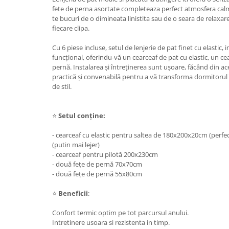
fete de perna asortate completeaza perfect atmosfera calma
te bucuri de o dimineata linistita sau de o seara de relaxar
fiecare clipa.
Cu 6 piese incluse, setul de lenjerie de pat finet cu elastic
funcțional, oferindu-vă un cearceaf de pat cu elastic, un cea
pernă. Instalarea și întreținerea sunt ușoare, făcând din ac
practică și convenabilă pentru a vă transforma dormitorul î
de stil.
⭐
Setul conține:
- cearceaf cu elastic pentru saltea de 180x200x20cm (perf
(putin mai lejer)
- cearceaf pentru pilotă 200x230cm
- două fețe de pernă 70x70cm
- două fețe de pernă 55x80cm
⭐
Beneficii
:
Confort termic optim pe tot parcursul anului.
Intretinere usoara si rezistenta in timp.