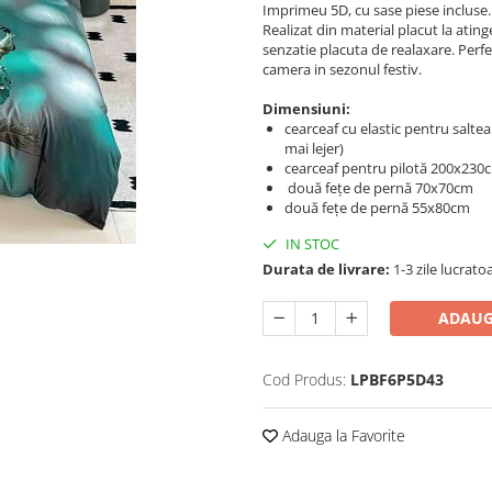
Imprimeu 5D, cu sase piese incluse.
Realizat din material placut la ating
senzatie placuta de realaxare. Perfe
camera in sezonul festiv.
Dimensiuni:
cearceaf cu elastic pentru salt
mai lejer)
cearceaf pentru pilotă 200x230
două fețe de pernă 70x70cm
două fețe de pernă 55x80cm
IN STOC
Durata de livrare:
1-3 zile lucrato
ADAUG
Cod Produs:
LPBF6P5D43
Adauga la Favorite