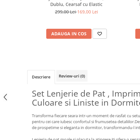
Dublu, Cearsaf cu Elastic
299,00 Lei
169,00 Lei
ADAUGA IN COS
Review-uri
(0)
Descriere
Set Lenjerie de Pat , Impri
Culoare si Liniste in Dormi
Transforma fiecare seara intr-un moment de rasfat cu setul 
pentru cei care iubesc confortul si frumusetea detaliilor.D
de prospetime si eleganta in dormitor, transformandu-l int
Lenjeria de pat moale si placuta la atingere iti ofera o senza