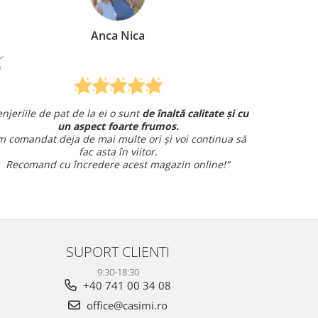
Mirela Vermesan
Am comandat o lenjerie de pat pentru cadou
și am avut o întrebare și
am primit un răspuns rapid și
amabil.
Sunt foarte mulțumită!
SUPORT CLIENTI
9:30-18:30
+40 741 00 34 08
office@casimi.ro