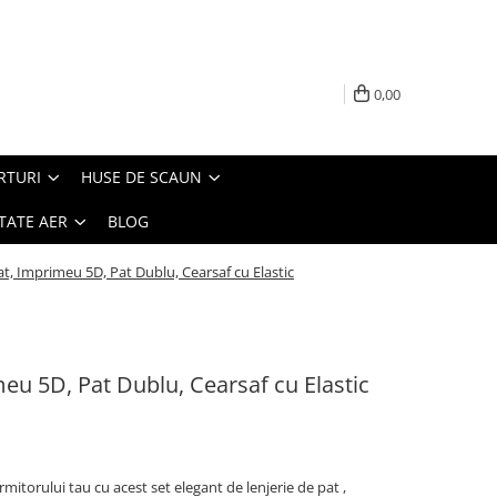
0,00
RTURI
HUSE DE SCAUN
TATE AER
BLOG
at, Imprimeu 5D, Pat Dublu, Cearsaf cu Elastic
meu 5D, Pat Dublu, Cearsaf cu Elastic
rmitorului tau cu acest set elegant de lenjerie de pat ,