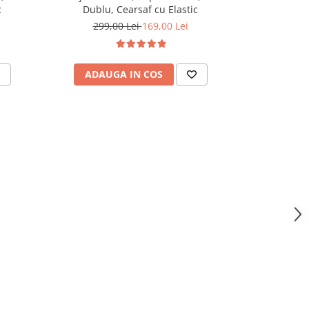
c
Dublu, Cearsaf cu Elastic
Dublu,
299,00 Lei
169,00 Lei
299,
ADAUGA IN COS
ADAU