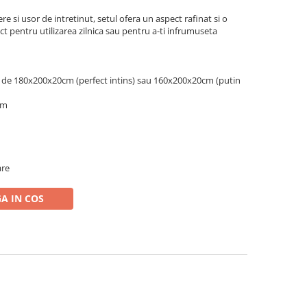
ere si usor de intretinut, setul ofera un aspect rafinat si o
ct pentru utilizarea zilnica sau pentru a-ti infrumuseta
ea de 180x200x20cm (perfect intins) sau 160x200x20cm (putin
cm
are
A IN COS