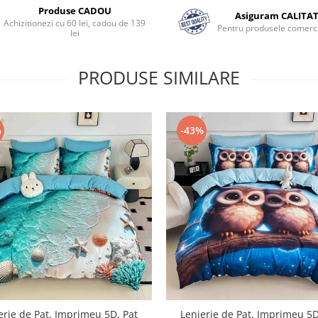
Produse CADOU
Asiguram CALITA
Achizitionezi cu 60 lei, cadou de 139
Pentru produsele comerci
lei
PRODUSE SIMILARE
%
-43%
erie de Pat, Imprimeu 5D, Pat
Lenjerie de Pat, Imprimeu 5D