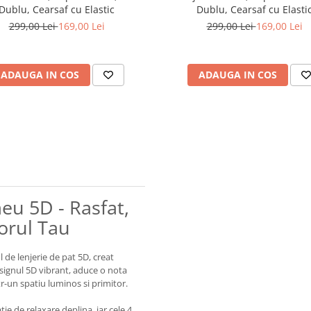
Dublu, Cearsaf cu Elastic
Dublu, Cearsaf cu Elasti
299,00 Lei
169,00 Lei
299,00 Lei
169,00 Lei
ADAUGA IN COS
ADAUGA IN COS
meu 5D - Rasfat,
torul Tau
de lenjerie de pat 5D, creat
esignul 5D vibrant, aduce o nota
r-un spatiu luminos si primitor.
tie de relaxare deplina, iar cele 4