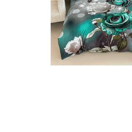
Cearceaf cu elastic
Cearceaf normal
Lenjerii De Pat Creponate
Lenjerii De Pat Bumbac Poplin 2
Persoane
Lenjerii De Pat Bumbac Poplin,
Matlasate, 2 Persoane
Lenjerii De Pat Bumbac Satinat 2
Persoane
Distribuie
Lenjerii De Pat Volanase
pe
Facebook
Lenjerii De Pat, Finet Premium 3D,
2 Persoane
Lenjerii De Pat Jacquard
Lenjerii De Pat Catifea
Lenjerii De Pat Cocolino
Set Lenjerie De Pat Blana
Artificiala De Iepure, 6 Piese, 2