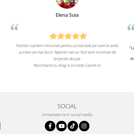
Anca Nica
 aveti,
"Lenjeriile de pat de la ei o sunt
de înaltă calitate și cu
ti de
un aspect foarte frumos.
Am comandat deja de mai multe ori și voi continua să
fac asta în viitor.
Recomand cu încredere acest magazin online!"
SOCIAL
Urmareste-ne in social media