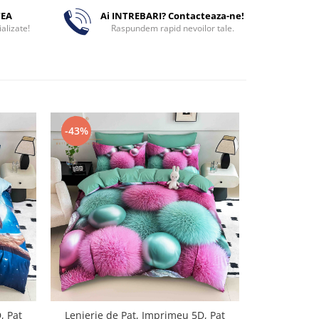
TEA
Ai INTREBARI? Contacteaza-ne!
alizate!
Raspundem rapid nevoilor tale.
-43%
-43%
, Pat
Lenjerie de Pat, Imprimeu 5D, Pat
Lenjerie d