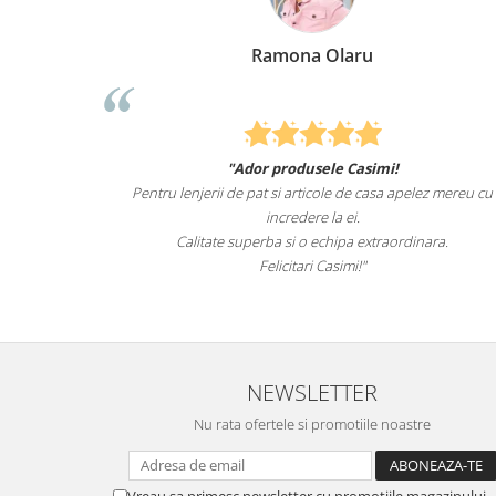
Elena Suia
Felcitari oameni minunati pentru produsele pe care le
 apelez mereu cu
sunteti cei mai buni. Nepotii mei au fost tare incanta
lenjeriile de pat.
rdinara.
Recomand cu drag si increde Casimi.ro
NEWSLETTER
Nu rata ofertele si promotiile noastre