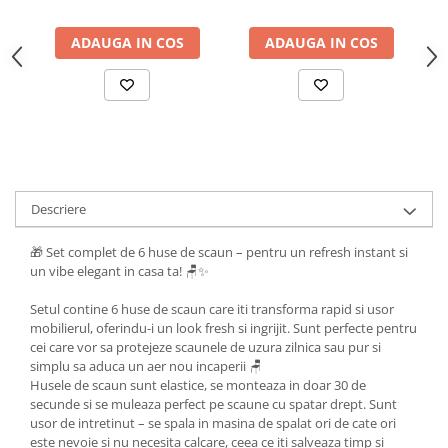
ADAUGA IN COS
ADAUGA IN COS
Descriere
🎁 Set complet de 6 huse de scaun – pentru un refresh instant si
un vibe elegant in casa ta! 🪑✨
Setul contine 6 huse de scaun care iti transforma rapid si usor
mobilierul, oferindu-i un look fresh si ingrijit. Sunt perfecte pentru
cei care vor sa protejeze scaunele de uzura zilnica sau pur si
simplu sa aduca un aer nou incaperii 🪑
Husele de scaun sunt elastice, se monteaza in doar 30 de
secunde si se muleaza perfect pe scaune cu spatar drept. Sunt
usor de intretinut – se spala in masina de spalat ori de cate ori
este nevoie si nu necesita calcare, ceea ce iti salveaza timp si