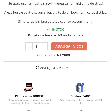
Persoane
Se spala usor la masina si revin mereu ca noi - nici urma de stres!
Set Lenjerie Pat Blanita Iepure, 6
Piese, Cu Pilota Inclusa
Alege husele pentru scaun si bucura-te de un look fresh, curat si stilat.
Lenjerii De Pat Premium Collection
Simplu, rapid si fara batai de cap - exact cum meriti!
Set Lenjerie De Pat, 7 Piese, Cu
IN STOC
Pilota / Cuvertura Inclusa
Durata de livrare:
1-3 zile lucratoare
Set Lenjerie De Pat Jacquard Regal,
11 Piese, Cuvertura Inclusa
ADAUGA IN COS
Lenjerii Damasc Egiptean King Size
Cod Produs:
HSC6P8
Lenjerii De Pat, Finet Premium, 1
Persoana
Adauga la Favorite
Lenjerii De Pat Damasc 1 Persoana
Lenjerii De Pat, Imprimeu 3D, 1
Persoana
Produse CADOU
Platesti cum DORESTI
Achizitionezi cu 60 lei, cadou de 139
Ramburs la livrare, online cu cardul
lei
sau pana la 6 rate fara dobanda