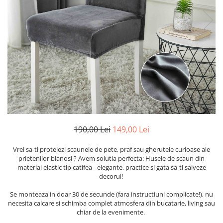
Cearceaf cu elastic
Cearceaf normal
Lenjerii De Pat Creponate
Lenjerii De Pat Bumbac Poplin 2
Persoane
Lenjerii De Pat Bumbac Poplin,
Matlasate, 2 Persoane
Lenjerii De Pat Bumbac Satinat 2
Persoane
Lenjerii De Pat Volanase
190,00 Lei
149,00 Lei
Lenjerii De Pat, Finet Premium 3D,
2 Persoane
Vrei sa-ti protejezi scaunele de pete, praf sau gherutele curioase ale
prietenilor blanosi ? Avem solutia perfecta: Husele de scaun din
Lenjerii De Pat Jacquard
material elastic tip catifea - elegante, practice si gata sa-ti salveze
decorul!
Lenjerii De Pat Catifea
Lenjerii De Pat Cocolino
Se monteaza in doar 30 de secunde (fara instructiuni complicate!), nu
necesita calcare si schimba complet atmosfera din bucatarie, living sau
Set Lenjerie De Pat Blana
chiar de la evenimente.
Artificiala De Iepure, 6 Piese, 2