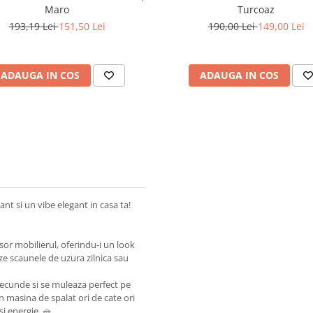
Maro
Turcoaz
193,19 Lei
151,50 Lei
190,00 Lei
149,00 Lei
ADAUGA IN COS
ADAUGA IN COS
nt si un vibe elegant in casa ta!
sor mobilierul, oferindu-i un look
eze scaunele de uzura zilnica sau
secunde si se muleaza perfect pe
n masina de spalat ori de cate ori
si energie. 🧺