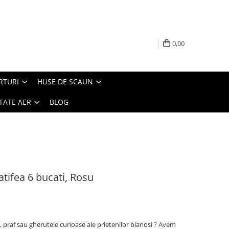
0,00
RTURI
HUSE DE SCAUN
TATE AER
BLOG
tifea 6 bucati, Rosu
e, praf sau gherutele curioase ale prietenilor blanosi ? Avem