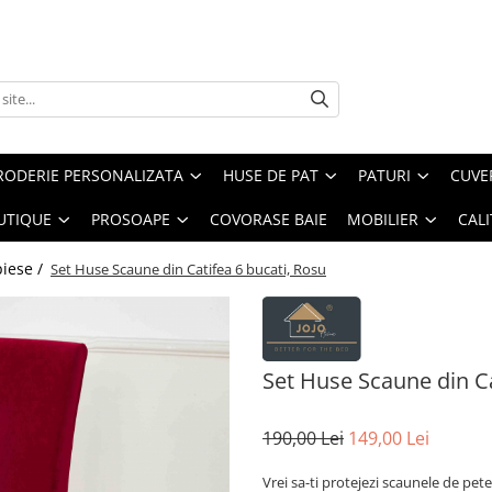
RODERIE PERSONALIZATA
HUSE DE PAT
PATURI
CUVE
UTIQUE
PROSOAPE
COVORASE BAIE
MOBILIER
CALI
piese /
Set Huse Scaune din Catifea 6 bucati, Rosu
Set Huse Scaune din Ca
190,00 Lei
149,00 Lei
Vrei sa-ti protejezi scaunele de pet