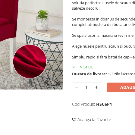
solutia perfecta: Husele de scaun din 
salveze decorul!
Se monteaza in doar 30 de secunde (
complet atmosfera din bucatarie, li
Se spala usor la masina si revin mer
Alege husele pentru scaun si bucura-t
Simplu, rapid si fara batai de cap - 
IN STOC
Durata de livrare:
1-3 zile lucrato
ADAUG
Cod Produs:
HSC6P1
Adauga la Favorite