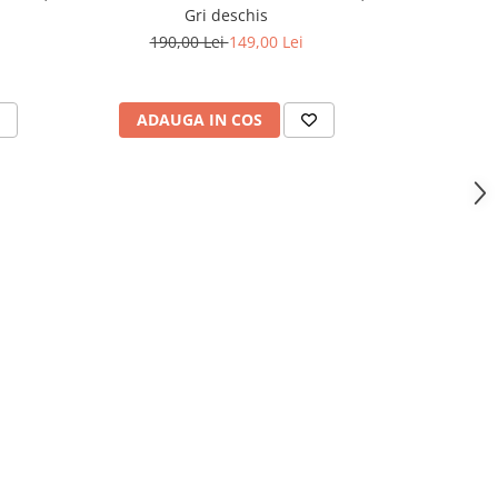
Gri deschis
190,00 Lei
149,00 Lei
193,
ADAUGA IN COS
ADAU