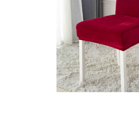
Cearceaf cu elastic
Cearceaf normal
Lenjerii De Pat Creponate
Lenjerii De Pat Bumbac Poplin 2
Persoane
Lenjerii De Pat Bumbac Poplin,
Matlasate, 2 Persoane
Lenjerii De Pat Bumbac Satinat 2
Persoane
Lenjerii De Pat Volanase
Lenjerii De Pat, Finet Premium 3D,
2 Persoane
Distribuie
Lenjerii De Pat Jacquard
pe
Facebook
Lenjerii De Pat Catifea
Lenjerii De Pat Cocolino
Set Lenjerie De Pat Blana
Artificiala De Iepure, 6 Piese, 2