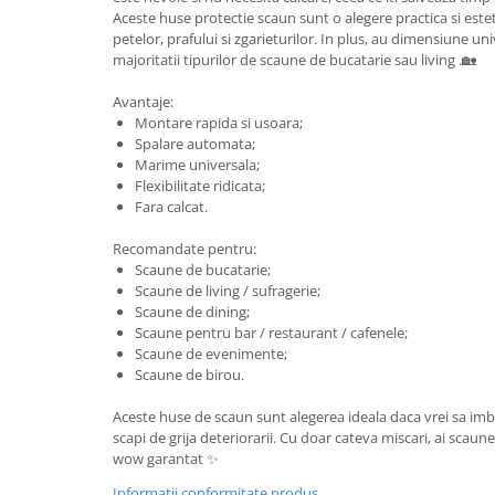
Aceste huse protectie scaun sunt o alegere practica si este
petelor, prafului si zgarieturilor. In plus, au dimensiune uni
majoritatii tipurilor de scaune de bucatarie sau living .🏡
Avantaje:
Montare rapida si usoara;
Spalare automata;
Marime universala;
Flexibilitate ridicata;
Fara calcat.
Recomandate pentru:
Scaune de bucatarie;
Scaune de living / sufragerie;
Scaune de dining;
Scaune pentru bar / restaurant / cafenele;
Scaune de evenimente;
Scaune de birou.
Aceste huse de scaun sunt alegerea ideala daca vrei sa imbini
scapi de grija deteriorarii. Cu doar cateva miscari, ai scaune
wow garantat ✨
Informatii conformitate produs