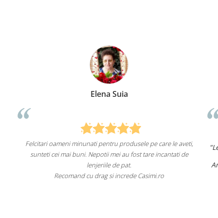
Elena Suia
ari oameni minunati pentru produsele pe care le aveti,
"Lenjeriile de p
eti cei mai buni. Nepotii mei au fost tare incantati de
Am comandat de
lenjeriile de pat.
Recomand cu drag si increde Casimi.ro
Recomand c