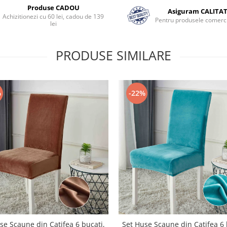
Produse CADOU
Asiguram CALITA
Achizitionezi cu 60 lei, cadou de 139
Pentru produsele comerci
lei
PRODUSE SIMILARE
%
-22%
se Scaune din Catifea 6 bucati,
Set Huse Scaune din Catifea 6 