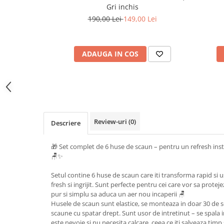
Gri inchis
190,00 Lei
149,00 Lei
ADAUGA IN COS
Review-uri
(0)
Descriere
🎁 Set complet de 6 huse de scaun – pentru un refresh insta
🪑✨
Setul contine 6 huse de scaun care iti transforma rapid si u
fresh si ingrijit. Sunt perfecte pentru cei care vor sa protej
pur si simplu sa aduca un aer nou incaperii 🪑
Husele de scaun sunt elastice, se monteaza in doar 30 de 
scaune cu spatar drept. Sunt usor de intretinut – se spala i
este nevoie si nu necesita calcare, ceea ce iti salveaza timp 