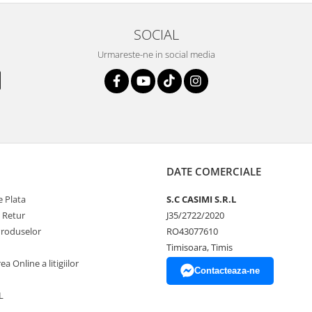
SOCIAL
Urmareste-ne in social media
DATE COMERCIALE
 Plata
S.C CASIMI S.R.L
e Retur
J35/2722/2020
Produselor
RO43077610
Timisoara, Timis
a Online a litigiilor
Contacteaza-ne
L