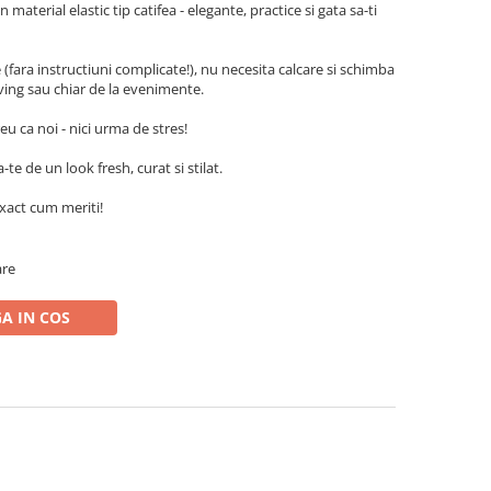
material elastic tip catifea - elegante, practice si gata sa-ti
fara instructiuni complicate!), nu necesita calcare si schimba
ving sau chiar de la evenimente.
eu ca noi - nici urma de stres!
e de un look fresh, curat si stilat.
exact cum meriti!
are
A IN COS