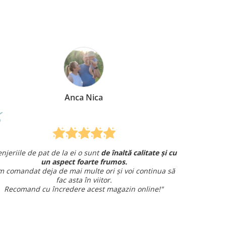
Anca Nica
Mire
at de la ei o sunt
de înaltă calitate și cu
Am comandat o len
un aspect foarte frumos.
și am avut o întrebare ș
ja de mai multe ori și voi continua să
fac asta în viitor.
Sunt fo
u încredere acest magazin online!"