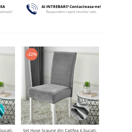
TEA
Ai INTREBARI? Contacteaza-ne!
alizate!
Raspundem rapid nevoilor tale.
-22%
-22%
bucati,
Set Huse Scaune din Catifea 6 bucati,
Set Huse Sca