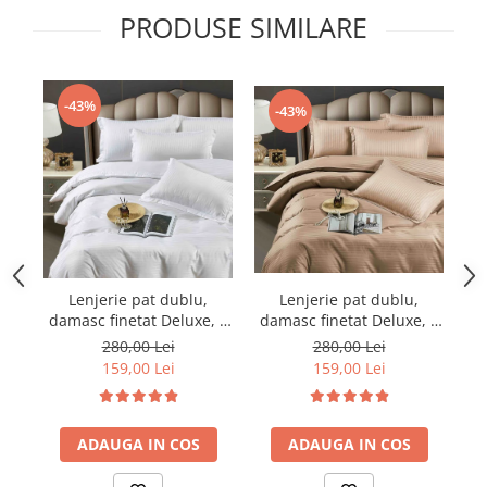
PRODUSE SIMILARE
-43%
-43%
Lenjerie pat dublu,
Lenjerie pat dublu,
damasc finetat Deluxe, 6
damasc finetat Deluxe, 6
da
piese, cearceaf pat cu
piese, cearceaf pat cu
280,00 Lei
280,00 Lei
elastic, Maro
elastic, Alb
159,00 Lei
159,00 Lei
ADAUGA IN COS
ADAUGA IN COS