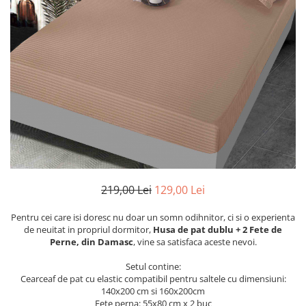
Cearceaf cu elastic
Cearceaf normal
Lenjerii De Pat Creponate
Lenjerii De Pat Bumbac Poplin 2
Persoane
Lenjerii De Pat Bumbac Poplin,
Matlasate, 2 Persoane
Lenjerii De Pat Bumbac Satinat 2
Persoane
Lenjerii De Pat Volanase
219,00 Lei
129,00 Lei
Lenjerii De Pat, Finet Premium 3D,
2 Persoane
Pentru cei care isi doresc nu doar un somn odihnitor, ci si o experienta
Lenjerii De Pat Jacquard
de neuitat in propriul dormitor,
Husa de pat dublu + 2 Fete de
Perne, din Damasc
, vine sa satisfaca aceste nevoi.
Lenjerii De Pat Catifea
Lenjerii De Pat Cocolino
Setul contine:
Cearceaf de pat cu elastic compatibil pentru saltele cu dimensiuni:
Set Lenjerie De Pat Blana
140x200 cm si 160x200cm
Artificiala De Iepure, 6 Piese, 2
Fete perna: 55x80 cm x 2 buc