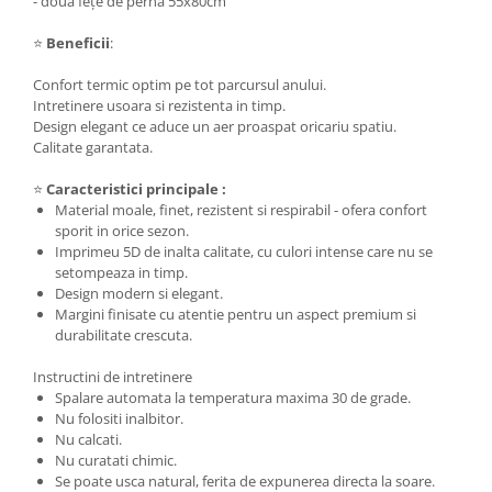
- două fețe de pernă 55x80cm
⭐
Beneficii
:
Confort termic optim pe tot parcursul anului.
Intretinere usoara si rezistenta in timp.
Design elegant ce aduce un aer proaspat oricariu spatiu.
Calitate garantata.
⭐
Caracteristici principale :
Material moale, finet, rezistent si respirabil - ofera confort
sporit in orice sezon.
Imprimeu 5D de inalta calitate, cu culori intense care nu se
setompeaza in timp.
Design modern si elegant.
Margini finisate cu atentie pentru un aspect premium si
durabilitate crescuta.
Instructini de intretinere
Spalare automata la temperatura maxima 30 de grade.
Nu folositi inalbitor.
Nu calcati.
Nu curatati chimic.
Se poate usca natural, ferita de expunerea directa la soare.