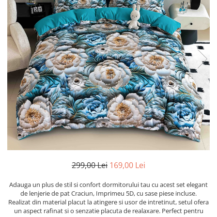
Cearceaf cu elastic
Cearceaf normal
Lenjerii De Pat Creponate
Lenjerii De Pat Bumbac Poplin 2
Persoane
Lenjerii De Pat Bumbac Poplin,
Matlasate, 2 Persoane
Lenjerii De Pat Bumbac Satinat 2
Persoane
Lenjerii De Pat Volanase
Lenjerii De Pat, Finet Premium 3D,
2 Persoane
Lenjerii De Pat Jacquard
299,00 Lei
169,00 Lei
Lenjerii De Pat Catifea
Adauga un plus de stil si confort dormitorului tau cu acest set elegant
Lenjerii De Pat Cocolino
de lenjerie de pat Craciun, Imprimeu 5D, cu sase piese incluse.
Realizat din material placut la atingere si usor de intretinut, setul ofera
Set Lenjerie De Pat Blana
un aspect rafinat si o senzatie placuta de realaxare. Perfect pentru
Artificiala De Iepure, 6 Piese, 2