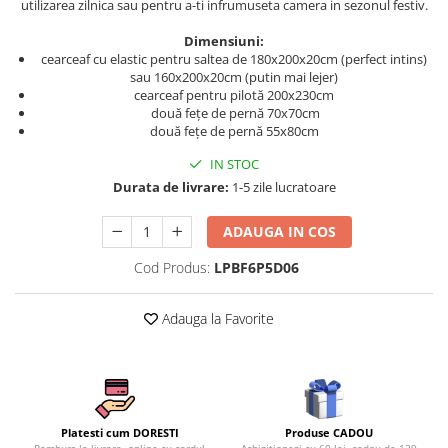
utilizarea zilnica sau pentru a-ti infrumuseta camera in sezonul festiv.
Persoane
Set Lenjerie Pat Blanita Iepure, 6
Dimensiuni:
Piese, Cu Pilota Inclusa
cearceaf cu elastic pentru saltea de 180x200x20cm (perfect intins)
Lenjerii De Pat Premium Collection
sau 160x200x20cm (putin mai lejer)
cearceaf pentru pilotă 200x230cm
Set Lenjerie De Pat, 7 Piese, Cu
două fețe de pernă 70x70cm
Pilota / Cuvertura Inclusa
două fețe de pernă 55x80cm
Set Lenjerie De Pat Jacquard Regal,
IN STOC
11 Piese, Cuvertura Inclusa
Durata de livrare:
1-5 zile lucratoare
Lenjerii Damasc Egiptean King Size
ADAUGA IN COS
Lenjerii De Pat, Finet Premium, 1
Persoana
Cod Produs:
LPBF6P5D06
Lenjerii De Pat Damasc 1 Persoana
Adauga la Favorite
Lenjerii De Pat, Imprimeu 3D, 1
Persoana
Produse CADOU
Platesti cum DORESTI
Achizitionezi cu 60 lei, cadou de 139
Ramburs la livrare, online cu cardul