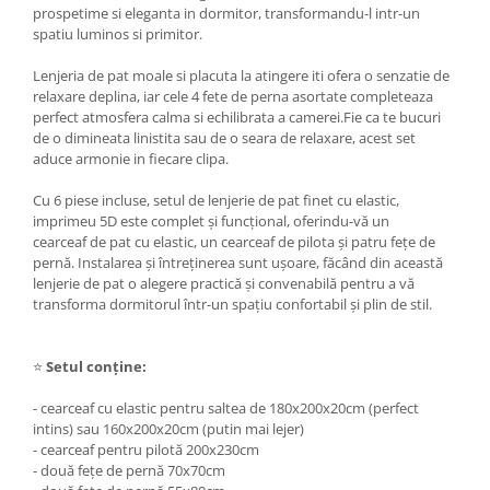
prospetime si eleganta in dormitor, transformandu-l intr-un
spatiu luminos si primitor.
Lenjeria de pat moale si placuta la atingere iti ofera o senzatie de
relaxare deplina, iar cele 4 fete de perna asortate completeaza
perfect atmosfera calma si echilibrata a camerei.Fie ca te bucuri
de o dimineata linistita sau de o seara de relaxare, acest set
aduce armonie in fiecare clipa.
Cu 6 piese incluse, setul de lenjerie de pat finet cu elastic,
imprimeu 5D este complet și funcțional, oferindu-vă un
cearceaf de pat cu elastic, un cearceaf de pilota și patru fețe de
pernă. Instalarea și întreținerea sunt ușoare, făcând din această
lenjerie de pat o alegere practică și convenabilă pentru a vă
transforma dormitorul într-un spațiu confortabil și plin de stil.
⭐
Setul conține:
- cearceaf cu elastic pentru saltea de 180x200x20cm (perfect
intins) sau 160x200x20cm (putin mai lejer)
- cearceaf pentru pilotă 200x230cm
- două fețe de pernă 70x70cm