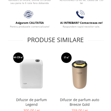
lei
sau pana la 6 rate fara dobanda
Asiguram CALITATEA
Ai INTREBARI? Contacteaza-ne!
Pentru produsele comercializate!
Raspundem rapid nevoilor tale.
PRODUSE SIMILARE
Difuzor de parfum
Difuzor de parfum auto
Pe
Legend
Breeze Gold
300,00 Lei
259,00 Lei