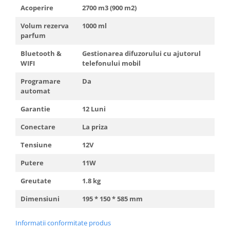
Acoperire
2700 m3 (900 m2)
Volum rezerva
1000 ml
parfum
Bluetooth &
Gestionarea difuzorului cu ajutorul
WIFI
telefonului mobil
Programare
Da
automat
Garantie
12 Luni
Conectare
La priza
Tensiune
12V
Putere
11W
Greutate
1.8 kg
Dimensiuni
195 * 150 * 585 mm
Informatii conformitate produs