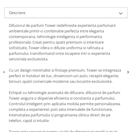
Descriere
Difuzorul de parfum Tower redefineste experienta parfumarii
ambientale printr-o combinatie perfecta intre eleganta
contemporana, tehnologie inteligenta si performanta
profesionala. Creat pentru spatii premium si interioare
sofisticate, Tower ofera o difuzie uniforma si rafinata a
parfumului, transformand orice incapere intr-o experienta
senzoriala exclusivista.
Cu un design minimalist si finisaje premium, Tower se integreaza
perfect in hoteluri de lux, showroom-uri auto, receptii elegante,
birouri, spatii comerciale moderne sau locuinte exclusiviste.
Echipat cu tehnologie avansata de difuzare, difuzorul de parfum
Tower asigura o dispersie eficienta si constanta a parfumului.
Controlul inteligent prin aplicatia mobila permite personalizarea
completa a experientei: poti seta intervalele de functionare,
intensitatea parfumului si programarea zilnica direct de pe
telefon, rapid si intuitiv.
Tower este conceput pentru spatii de dimensiuni medii si mari,