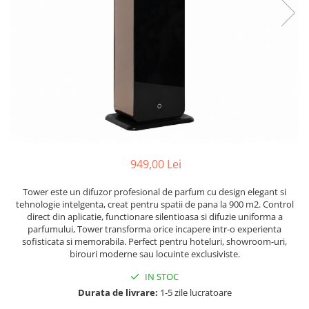
Cearceaf cu elastic
Cearceaf normal
Lenjerii De Pat Creponate
Lenjerii De Pat Bumbac Poplin 2
Persoane
Lenjerii De Pat Bumbac Poplin,
Matlasate, 2 Persoane
Lenjerii De Pat Bumbac Satinat 2
Persoane
949,00 Lei
Lenjerii De Pat Volanase
Lenjerii De Pat, Finet Premium 3D,
Tower este un difuzor profesional de parfum cu design elegant si
tehnologie intelgenta, creat pentru spatii de pana la 900 m2. Control
2 Persoane
direct din aplicatie, functionare silentioasa si difuzie uniforma a
Lenjerii De Pat Jacquard
parfumului, Tower transforma orice incapere intr-o experienta
sofisticata si memorabila. Perfect pentru hoteluri, showroom-uri,
Lenjerii De Pat Catifea
birouri moderne sau locuinte exclusiviste.
Lenjerii De Pat Cocolino
IN STOC
Set Lenjerie De Pat Blana
Durata de livrare:
1-5 zile lucratoare
Artificiala De Iepure, 6 Piese, 2