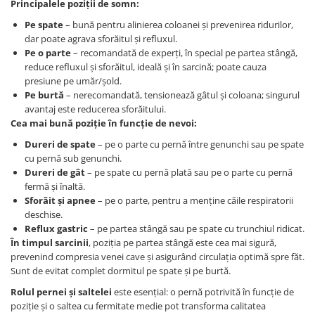
Principalele poziții de somn:
Persoane
Set Lenjerie Pat Blanita Iepure, 6
Pe spate
– bună pentru alinierea coloanei și prevenirea ridurilor,
Piese, Cu Pilota Inclusa
dar poate agrava sforăitul și refluxul.
Lenjerii De Pat Premium Collection
Pe o parte
– recomandată de experți, în special pe partea stângă,
reduce refluxul și sforăitul, ideală și în sarcină; poate cauza
Set Lenjerie De Pat, 7 Piese, Cu
presiune pe umăr/șold.
Pilota / Cuvertura Inclusa
Pe burtă
– nerecomandată, tensionează gâtul și coloana; singurul
avantaj este reducerea sforăitului.
Set Lenjerie De Pat Jacquard Regal,
Cea mai bună poziție în funcție de nevoi:
11 Piese, Cuvertura Inclusa
Dureri de spate
– pe o parte cu pernă între genunchi sau pe spate
Lenjerii Damasc Egiptean King Size
cu pernă sub genunchi.
Lenjerii De Pat, Finet Premium, 1
Dureri de gât
– pe spate cu pernă plată sau pe o parte cu pernă
Persoana
fermă și înaltă.
Sforăit și apnee
– pe o parte, pentru a menține căile respiratorii
Lenjerii De Pat Damasc 1 Persoana
deschise.
Lenjerii De Pat, Imprimeu 3D, 1
Reflux gastric
– pe partea stângă sau pe spate cu trunchiul ridicat.
Persoana
În timpul sarcinii
, poziția pe partea stângă este cea mai sigură,
prevenind compresia venei cave și asigurând circulația optimă spre făt.
Sunt de evitat complet dormitul pe spate și pe burtă.
Rolul pernei și saltelei
este esențial: o pernă potrivită în funcție de
poziție și o saltea cu fermitate medie pot transforma calitatea