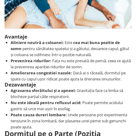
Avantaje
Aliniere neutră a coloanei:
Este
cea mai buna pozitie de
somn
pentru sănătatea spatelui și a gâtului, deoarece capul, gâtul
și coloana se odihnesc într-o poziție naturală.
Prevenirea ridurilor:
Fața nu este presată de pernă, ceea ce ajută
la prevenirea apariției ridurilor de somn.
Ameliorarea congestiei nazale:
Dacă ai o răceală, dormitul pe
spate cu capul ușor ridicat poate ajuta la drenarea sinusurilor.
Dezavantaje
Agravarea sforăitului și a apneei:
Gravitația face ca limba să
blocheze parțial căile respiratorii.
Nu este ideală pentru refluxul acid:
Poate permite acidului
gastric să urce mai ușor în esofag.
Poate cauza dureri lombare:
Unele persoane pot experimenta
tensiune în zona lombară, dar plasarea unei perne sub genunchi
poate ajuta.
Dormitul pe o Parte (Poziția