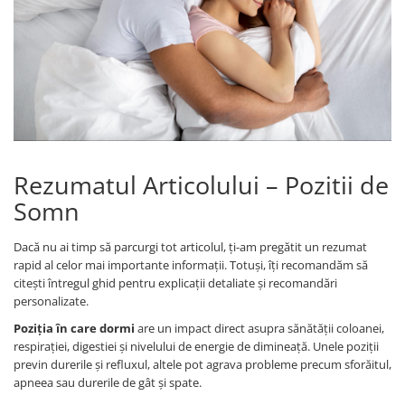
Cearceaf cu elastic
Cearceaf normal
Lenjerii De Pat Creponate
Lenjerii De Pat Bumbac Poplin 2
Persoane
Lenjerii De Pat Bumbac Poplin,
Matlasate, 2 Persoane
Lenjerii De Pat Bumbac Satinat 2
Rezumatul Articolului – Pozitii de
Persoane
Somn
Lenjerii De Pat Volanase
Dacă nu ai timp să parcurgi tot articolul, ți-am pregătit un rezumat
Lenjerii De Pat, Finet Premium 3D,
rapid al celor mai importante informații. Totuși, îți recomandăm să
2 Persoane
citești întregul ghid pentru explicații detaliate și recomandări
Lenjerii De Pat Jacquard
personalizate.
Lenjerii De Pat Catifea
Poziția în care dormi
are un impact direct asupra sănătății coloanei,
respirației, digestiei și nivelului de energie de dimineață. Unele poziții
Lenjerii De Pat Cocolino
previn durerile și refluxul, altele pot agrava probleme precum sforăitul,
Set Lenjerie De Pat Blana
apneea sau durerile de gât și spate.
Artificiala De Iepure, 6 Piese, 2