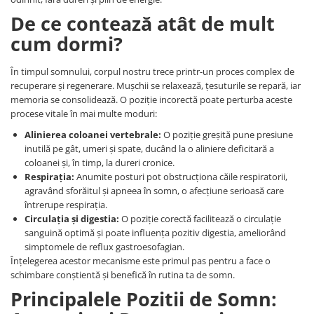
De ce contează atât de mult
cum dormi?
În timpul somnului, corpul nostru trece printr-un proces complex de
recuperare și regenerare. Mușchii se relaxează, țesuturile se repară, iar
memoria se consolidează. O poziție incorectă poate perturba aceste
procese vitale în mai multe moduri:
Alinierea coloanei vertebrale:
O poziție greșită pune presiune
inutilă pe gât, umeri și spate, ducând la o aliniere deficitară a
coloanei și, în timp, la dureri cronice.
Respirația:
Anumite posturi pot obstrucționa căile respiratorii,
agravând sforăitul și apneea în somn, o afecțiune serioasă care
întrerupe respirația.
Circulația și digestia:
O poziție corectă facilitează o circulație
sanguină optimă și poate influența pozitiv digestia, ameliorând
simptomele de reflux gastroesofagian.
Înțelegerea acestor mecanisme este primul pas pentru a face o
schimbare conștientă și benefică în rutina ta de somn.
Principalele Pozitii de Somn: