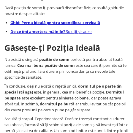
Dacă poziția de somn îți provoacă disconfort fizic, consultă ghidurile
noastre de specialitate:
Ghid: Perna ideală pentru spondiloza cervicală
De ce îmi amorțesc mâinile?
Soluții și cauze.
Găsește-ți Poziția Ideală
Nu există o singură
pozitie de somn
perfectă pentru absolut toată
lumea.
Cea mai buna pozitie de somn
este cea care îți permite să te
odihnești profund, fără durere și în concordanță cu nevoile tale
specifice de sănătate.
În concluzie, deși nu există o rețetă unică,
dormitul pe o parte (în
special stânga)
este, în general, cea mai benefică poziție.
Dormitul
pe spate
este excelent pentru alinierea coloanei, dar poate agrava
sforăitul. În schimb,
dormitul pe burtă
ar trebui evitat pe cât posibil
din cauza presiunii pe care o pune pe gât și spate.
Ascultă-ți corpul. Experimentează. Dacă te trezești constant cu dureri
sau obosit, încearcă să îți schimbi poziția de somn și să investești într-o
pernă și o saltea de calitate. Un somn odihnitor este unul dintre pilonii