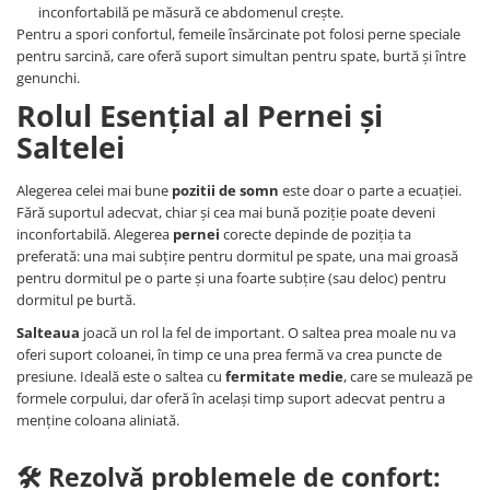
inconfortabilă pe măsură ce abdomenul crește.
Pentru a spori confortul, femeile însărcinate pot folosi perne speciale
pentru sarcină, care oferă suport simultan pentru spate, burtă și între
genunchi.
Rolul Esențial al Pernei și
Saltelei
Alegerea celei mai bune
pozitii de somn
este doar o parte a ecuației.
Fără suportul adecvat, chiar și cea mai bună poziție poate deveni
inconfortabilă. Alegerea
pernei
corecte depinde de poziția ta
preferată: una mai subțire pentru dormitul pe spate, una mai groasă
pentru dormitul pe o parte și una foarte subțire (sau deloc) pentru
dormitul pe burtă.
Salteaua
joacă un rol la fel de important. O saltea prea moale nu va
oferi suport coloanei, în timp ce una prea fermă va crea puncte de
presiune. Ideală este o saltea cu
fermitate medie
, care se mulează pe
formele corpului, dar oferă în același timp suport adecvat pentru a
menține coloana aliniată.
🛠️ Rezolvă problemele de confort: