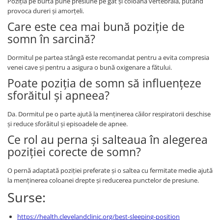
Poziția pe burtă pune presiune pe gât și coloana vertebrală, putând
provoca dureri și amorțeli.
Care este cea mai bună poziție de
somn în sarcină?
Dormitul pe partea stângă este recomandat pentru a evita compresia
venei cave și pentru a asigura o bună oxigenare a fătului.
Poate poziția de somn să influențeze
sforăitul și apneea?
Da. Dormitul pe o parte ajută la menținerea căilor respiratorii deschise
și reduce sforăitul și episoadele de apnee.
Ce rol au perna și salteaua în alegerea
poziției corecte de somn?
O pernă adaptată poziției preferate și o saltea cu fermitate medie ajută
la menținerea coloanei drepte și reducerea punctelor de presiune.
Surse:
https://health.clevelandclinic.org/best-sleeping-position