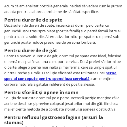
Acum că am analizat pozițiile generale, haideți să vedem cum le putem
adapta pentru a aborda probleme de sănătate specifice.
Pentru durerile de spate
Dacă suferi de dureri de spate, încearcă să dormi pe o parte, cu
genunchii ușor trași spre piept (poziția fetală) și o pernă fermă între ei
pentru a alinia șoldurile. Alternativ, dormitul pe spate cu o pernă sub
genunchi poate reduce presiunea de pe zona lombară.
Pentru durerile de gât
Pentru a preveni durerile de gât, dormitul pe spate este ideal, folosind
o pernă mai plată sau una cu suport cervical. Dacă preferi să dormi pe
o parte, alege o pernă mai înaltă și mai fermă, care să umple spațiul
dintre ureche și umăr. O soluție eficientă este utilizarea unei
perne
special concepute pentru spondiloza cervicală
, care menține
curbura naturală a gâtului indiferent de poziția aleasă.
Pentru sforăit și apnee în somn
Soluția de aur este dormitul pe o parte. Această poziție menține căile
aeriene deschise și previne colapsul țesuturilor moi din gât, fiind cea
mai eficientă metodă de a combate sforăitul și apneea obstructivă.
Pentru refluxul gastroesofagian (arsuri la
stomac)