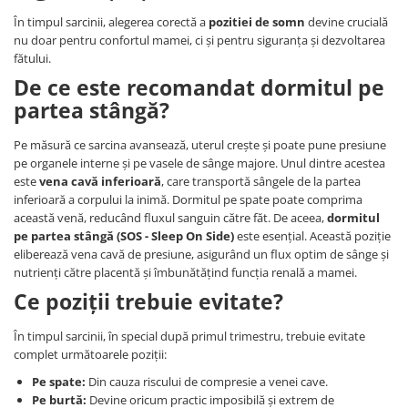
În timpul sarcinii, alegerea corectă a
pozitiei de somn
devine crucială
nu doar pentru confortul mamei, ci și pentru siguranța și dezvoltarea
fătului.
De ce este recomandat dormitul pe
partea stângă?
Pe măsură ce sarcina avansează, uterul crește și poate pune presiune
pe organele interne și pe vasele de sânge majore. Unul dintre acestea
este
vena cavă inferioară
, care transportă sângele de la partea
inferioară a corpului la inimă. Dormitul pe spate poate comprima
această venă, reducând fluxul sanguin către făt. De aceea,
dormitul
pe partea stângă (SOS - Sleep On Side)
este esențial. Această poziție
eliberează vena cavă de presiune, asigurând un flux optim de sânge și
nutrienți către placentă și îmbunătățind funcția renală a mamei.
Ce poziții trebuie evitate?
În timpul sarcinii, în special după primul trimestru, trebuie evitate
complet următoarele poziții:
Pe spate:
Din cauza riscului de compresie a venei cave.
Pe burtă:
Devine oricum practic imposibilă și extrem de