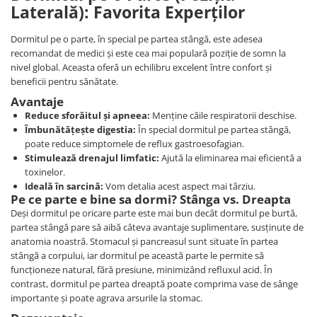
Laterală): Favorita Experților
Dormitul pe o parte, în special pe partea stângă, este adesea
recomandat de medici și este cea mai populară poziție de somn la
nivel global. Aceasta oferă un echilibru excelent între confort și
beneficii pentru sănătate.
Avantaje
Reduce sforăitul și apneea:
Menține căile respiratorii deschise.
Îmbunătățește digestia:
În special dormitul pe partea stângă,
poate reduce simptomele de reflux gastroesofagian.
Stimulează drenajul limfatic:
Ajută la eliminarea mai eficientă a
toxinelor.
Ideală în sarcină:
Vom detalia acest aspect mai târziu.
Pe ce parte e bine sa dormi? Stânga vs. Dreapta
Deși dormitul pe oricare parte este mai bun decât dormitul pe burtă,
partea stângă pare să aibă câteva avantaje suplimentare, susținute de
anatomia noastră. Stomacul și pancreasul sunt situate în partea
stângă a corpului, iar dormitul pe această parte le permite să
funcționeze natural, fără presiune, minimizând refluxul acid. În
contrast, dormitul pe partea dreaptă poate comprima vase de sânge
importante și poate agrava arsurile la stomac.