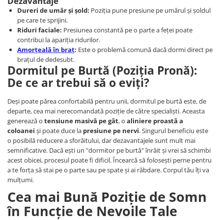
Dezavantaje
Dureri de umăr și șold:
Poziția pune presiune pe umărul și șoldul
pe care te sprijini.
Riduri faciale:
Presiunea constantă pe o parte a feței poate
contribui la apariția ridurilor.
Amorțeală în braț
:
Este o problemă comună dacă dormi direct pe
brațul de dedesubt.
Dormitul pe Burtă (Poziția Pronă):
De ce ar trebui să o eviți?
Deși poate părea confortabilă pentru unii, dormitul pe burtă este, de
departe, cea mai nerecomandată poziție de către specialiști. Aceasta
generează o
tensiune masivă pe gât
, o
aliniere proastă a
coloanei
și poate duce la
presiune pe nervi
. Singurul beneficiu este
o posibilă reducere a sforăitului, dar dezavantajele sunt mult mai
semnificative. Dacă ești un "dormitor pe burtă" înrăit și vrei să schimbi
acest obicei, procesul poate fi dificil. Încearcă să folosești perne pentru
a te forța să stai pe o parte sau pe spate și ai răbdare. Corpul tău îți va
mulțumi.
Cea mai Bună Poziție de Somn
în Funcție de Nevoile Tale