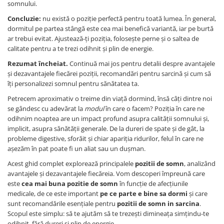
somnului.
Concluzie:
nu există o poziție perfectă pentru toată lumea. În general,
dormitul pe partea stângă este cea mai benefică variantă, iar pe burtă
ar trebui evitat. Ajustează-ți poziția, folosește perne și o saltea de
calitate pentru a te trezi odihnit și plin de energie.
Rezumat încheiat.
Continuă mai jos pentru detalii despre avantajele
și dezavantajele fiecărei poziții, recomandări pentru sarcină și cum să
îți personalizezi somnul pentru sănătatea ta.
Petrecem aproximativ o treime din viață dormind, însă câți dintre noi
se gândesc cu adevărat la
modul
în care o facem? Poziția în care ne
odihnim noaptea are un impact profund asupra calității somnului și,
implicit, asupra sănătății generale. De la dureri de spate și de gât, la
probleme digestive, sforăit și chiar apariția ridurilor, felul în care ne
așezăm în pat poate fi un aliat sau un dușman.
Acest ghid complet explorează principalele
pozitii de somn
, analizând
avantajele și dezavantajele fiecăreia. Vom descoperi împreună care
este
cea mai buna pozitie de somn
în funcție de afecțiunile
medicale, de ce este important
pe ce parte e bine sa dormi
și care
sunt recomandările esențiale pentru
pozitii de somn in sarcina
.
Scopul este simplu: să te ajutăm să te trezești dimineața simțindu-te
odihnit, fără dureri și plin de energie.