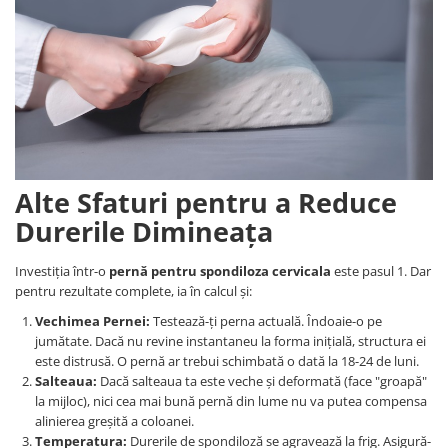
Alte Sfaturi pentru a Reduce
Durerile Dimineața
Investiția într-o
pernă pentru spondiloza cervicala
este pasul 1. Dar
pentru rezultate complete, ia în calcul și:
Vechimea Pernei:
Testează-ți perna actuală. Îndoaie-o pe
jumătate. Dacă nu revine instantaneu la forma inițială, structura ei
este distrusă. O pernă ar trebui schimbată o dată la 18-24 de luni.
Salteaua:
Dacă salteaua ta este veche și deformată (face "groapă"
la mijloc), nici cea mai bună pernă din lume nu va putea compensa
alinierea greșită a coloanei.
Temperatura:
Durerile de spondiloză se agravează la frig. Asigură-