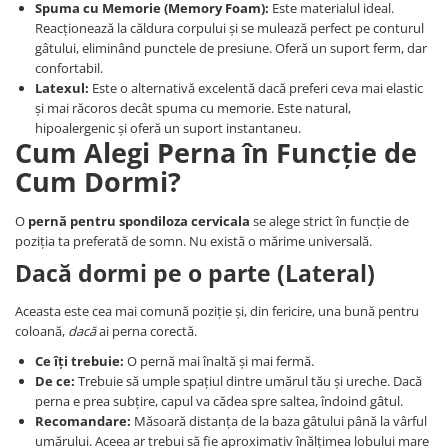
Spuma cu Memorie (Memory Foam):
Este materialul ideal.
Reacționează la căldura corpului și se mulează perfect pe conturul
gâtului, eliminând punctele de presiune. Oferă un suport ferm, dar
confortabil.
Latexul:
Este o alternativă excelentă dacă preferi ceva mai elastic
și mai răcoros decât spuma cu memorie. Este natural,
hipoalergenic și oferă un suport instantaneu.
Cum Alegi Perna în Funcție de
Cum Dormi?
O
pernă pentru spondiloza cervicala
se alege strict în funcție de
poziția ta preferată de somn. Nu există o mărime universală.
Dacă dormi pe o parte (Lateral)
Aceasta este cea mai comună poziție și, din fericire, una bună pentru
coloană,
dacă
ai perna corectă.
Ce îți trebuie:
O pernă mai înaltă și mai fermă.
De ce:
Trebuie să umple spațiul dintre umărul tău și ureche. Dacă
perna e prea subțire, capul va cădea spre saltea, îndoind gâtul.
Recomandare:
Măsoară distanța de la baza gâtului până la vârful
umărului. Aceea ar trebui să fie aproximativ înălțimea lobului mare