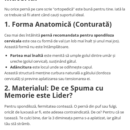
Nu orice pernă pe care scrie "ortopedică" este bună pentru tine. Iată la
ce trebuie să fii atent când cauți suportul ideal.
1. Forma Anatomică (Conturată)
Cea mai des întâlnită
pernă recomandata pentru spondiloza
cervicala
este cea cu formă de val (un lob mai înalt și unul mai jos).
Această formă nu este întâmplătoare.
Partea mai înaltă
este menită să umple golul dintre umăr și
ureche (golul cervical), susținând gâtul.
Adâncitura
este locul unde se odihnește capul.
Această structură menține curbura naturală a gâtului (lordoza
cervicală) și previne aplatizarea sau tensionarea ei.
2. Materialul: De ce Spuma cu
Memorie este Lider?
Pentru spondiloză, fermitatea contează. O pernă din puf sau fulgi,
oricât de luxoasă ar fi, este adesea contraindicată. De ce? Pentru că se
tasează. Te culci bine, dar la 3 dimineața perna s-a aplatizat, iar gâtul
tău stă strâmb.