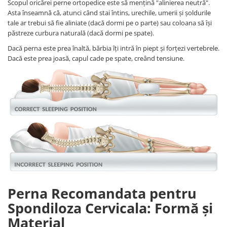
Scopul oricărei perne ortopedice este să mențină "alinierea neutră".
Asta înseamnă că, atunci când stai întins, urechile, umerii și șoldurile
tale ar trebui să fie aliniate (dacă dormi pe o parte) sau coloana să își
păstreze curbura naturală (dacă dormi pe spate).
Dacă perna este prea înaltă, bărbia îți intră în piept și forțezi vertebrele.
Dacă este prea joasă, capul cade pe spate, creând tensiune.
Perna Recomandata pentru
Spondiloza Cervicala: Formă și
Material