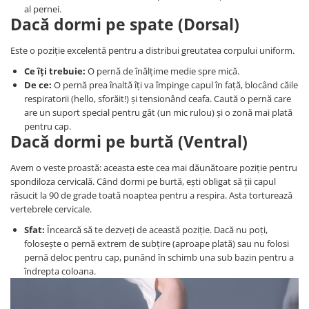
al pernei.
Dacă dormi pe spate (Dorsal)
Este o poziție excelentă pentru a distribui greutatea corpului uniform.
Ce îți trebuie:
O pernă de înălțime medie spre mică.
De ce:
O pernă prea înaltă îți va împinge capul în față, blocând căile
respiratorii (hello, sforăit!) și tensionând ceafa. Caută o pernă care
are un suport special pentru gât (un mic rulou) și o zonă mai plată
pentru cap.
Dacă dormi pe burtă (Ventral)
Avem o veste proastă: aceasta este cea mai dăunătoare poziție pentru
spondiloza cervicală. Când dormi pe burtă, ești obligat să ții capul
răsucit la 90 de grade toată noaptea pentru a respira. Asta torturează
vertebrele cervicale.
Sfat:
Încearcă să te dezveți de această poziție. Dacă nu poți,
folosește o pernă extrem de subțire (aproape plată) sau nu folosi
pernă deloc pentru cap, punând în schimb una sub bazin pentru a
îndrepta coloana.