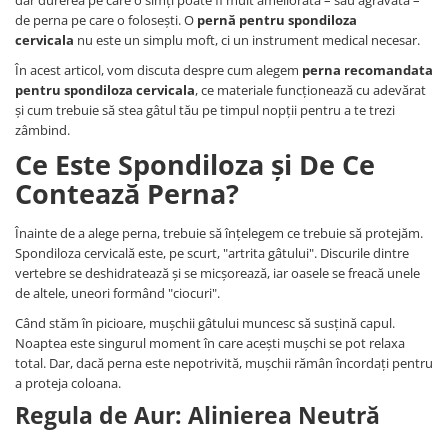
dar durerea pe care o simți poate fi mult ameliorată – sau agravată –
de perna pe care o folosești. O
pernă pentru spondiloza
cervicala
nu este un simplu moft, ci un instrument medical necesar.
În acest articol, vom discuta despre cum alegem
perna recomandata
pentru spondiloza cervicala
, ce materiale funcționează cu adevărat
și cum trebuie să stea gâtul tău pe timpul nopții pentru a te trezi
zâmbind.
Ce Este Spondiloza și De Ce
Contează Perna?
Înainte de a alege perna, trebuie să înțelegem ce trebuie să protejăm.
Spondiloza cervicală este, pe scurt, "artrita gâtului". Discurile dintre
vertebre se deshidratează și se micșorează, iar oasele se freacă unele
de altele, uneori formând "ciocuri".
Când stăm în picioare, mușchii gâtului muncesc să susțină capul.
Noaptea este singurul moment în care acești mușchi se pot relaxa
total. Dar, dacă perna este nepotrivită, mușchii rămân încordați pentru
a proteja coloana.
Regula de Aur: Alinierea Neutră