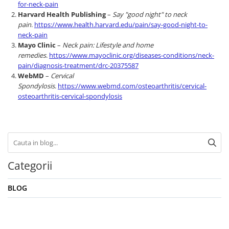
for-neck-pain
Harvard Health Publishing
–
Say "good night" to neck
pain
.
https://www.health.harvard.edu/pain/say-good-night-to-
neck-pain
Mayo Clinic
–
Neck pain: Lifestyle and home
remedies
.
https://www.mayoclinic.org/diseases-conditions/neck-
pain/diagnosis-treatment/drc-20375587
WebMD
–
Cervical
Spondylosis
.
https://www.webmd.com/osteoarthritis/cervical-
osteoarthritis-cervical-spondylosis
Categorii
BLOG