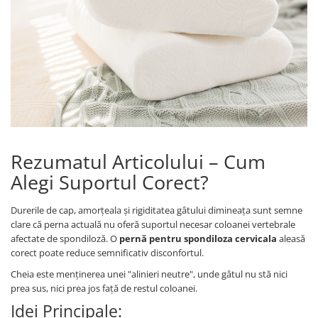
Cearceaf cu elastic
Cearceaf normal
Lenjerii De Pat Creponate
Lenjerii De Pat Bumbac Poplin 2
Persoane
Lenjerii De Pat Bumbac Poplin,
Matlasate, 2 Persoane
Lenjerii De Pat Bumbac Satinat 2
Persoane
Rezumatul Articolului – Cum
Lenjerii De Pat Volanase
Alegi Suportul Corect?
Lenjerii De Pat, Finet Premium 3D,
Durerile de cap, amorțeala și rigiditatea gâtului dimineața sunt semne
2 Persoane
clare că perna actuală nu oferă suportul necesar coloanei vertebrale
Lenjerii De Pat Jacquard
afectate de spondiloză. O
pernă pentru spondiloza cervicala
aleasă
corect poate reduce semnificativ disconfortul.
Lenjerii De Pat Catifea
Cheia este menținerea unei "alinieri neutre", unde gâtul nu stă nici
Lenjerii De Pat Cocolino
prea sus, nici prea jos față de restul coloanei.
Set Lenjerie De Pat Blana
Idei Principale:
Artificiala De Iepure, 6 Piese, 2