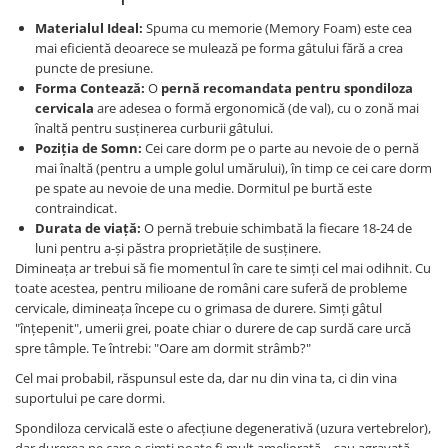
Persoane
Set Lenjerie Pat Blanita Iepure, 6
Materialul Ideal:
Spuma cu memorie (Memory Foam) este cea
Piese, Cu Pilota Inclusa
mai eficientă deoarece se mulează pe forma gâtului fără a crea
puncte de presiune.
Lenjerii De Pat Premium Collection
Forma Contează:
O
pernă recomandata pentru spondiloza
Set Lenjerie De Pat, 7 Piese, Cu
cervicala
are adesea o formă ergonomică (de val), cu o zonă mai
Pilota / Cuvertura Inclusa
înaltă pentru susținerea curburii gâtului.
Poziția de Somn:
Cei care dorm pe o parte au nevoie de o pernă
Set Lenjerie De Pat Jacquard Regal,
mai înaltă (pentru a umple golul umărului), în timp ce cei care dorm
11 Piese, Cuvertura Inclusa
pe spate au nevoie de una medie. Dormitul pe burtă este
Lenjerii Damasc Egiptean King Size
contraindicat.
Durata de viață:
O pernă trebuie schimbată la fiecare 18-24 de
Lenjerii De Pat, Finet Premium, 1
luni pentru a-și păstra proprietățile de susținere.
Persoana
Dimineața ar trebui să fie momentul în care te simți cel mai odihnit. Cu
toate acestea, pentru milioane de români care suferă de probleme
Lenjerii De Pat Damasc 1 Persoana
cervicale, dimineața începe cu o grimasa de durere. Simți gâtul
Lenjerii De Pat, Imprimeu 3D, 1
"înțepenit", umerii grei, poate chiar o durere de cap surdă care urcă
Persoana
spre tâmple. Te întrebi: "Oare am dormit strâmb?"
Cel mai probabil, răspunsul este da, dar nu din vina ta, ci din vina
suportului pe care dormi.
Spondiloza cervicală este o afecțiune degenerativă (uzura vertebrelor),