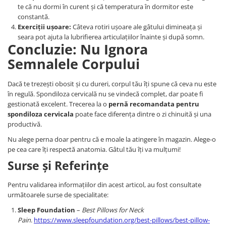
te că nu dormi în curent și că temperatura în dormitor este
constantă.
Exerciții ușoare:
Câteva rotiri ușoare ale gâtului dimineața și
seara pot ajuta la lubrifierea articulațiilor înainte și după somn.
Concluzie: Nu Ignora
Semnalele Corpului
Dacă te trezești obosit și cu dureri, corpul tău îți spune că ceva nu este
în regulă. Spondiloza cervicală nu se vindecă complet, dar poate fi
gestionată excelent. Trecerea la o
pernă recomandata pentru
spondiloza cervicala
poate face diferența dintre o zi chinuită și una
productivă.
Nu alege perna doar pentru că e moale la atingere în magazin. Alege-o
pe cea care îți respectă anatomia. Gâtul tău îți va mulțumi!
Surse și Referințe
Pentru validarea informațiilor din acest articol, au fost consultate
următoarele surse de specialitate:
Sleep Foundation
–
Best Pillows for Neck
Pain
.
https://www.sleepfoundation.org/best-pillows/best-pillow-