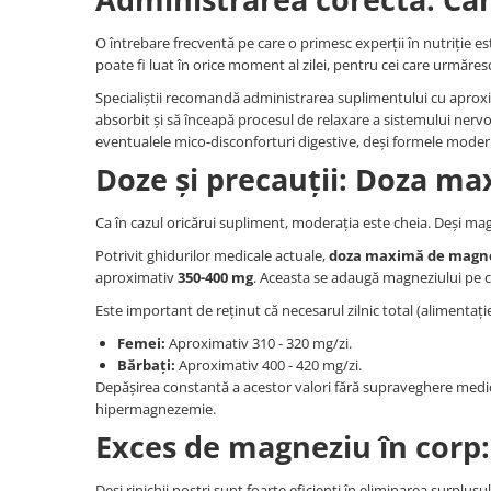
O întrebare frecventă pe care o primesc experții în nutriție es
poate fi luat în orice moment al zilei, pentru cei care urmăre
Specialiștii recomandă administrarea suplimentului cu apro
absorbit și să înceapă procesul de relaxare a sistemului nerv
eventualele mico-disconforturi digestive, deși formele mode
Doze și precauții: Doza ma
Ca în cazul oricărui supliment, moderația este cheia. Deși mag
Potrivit ghidurilor medicale actuale,
doza maximă de magne
aproximativ
350-400 mg
. Aceasta se adaugă magneziului pe c
Este important de reținut că necesarul zilnic total (alimentați
Femei:
Aproximativ 310 - 320 mg/zi.
Bărbați:
Aproximativ 400 - 420 mg/zi.
Depășirea constantă a acestor valori fără supraveghere med
hipermagnezemie.
Exces de magneziu în corp:
Deși rinichii noștri sunt foarte eficienți în eliminarea surplus