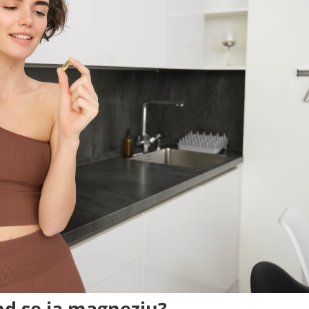
nd se ia magneziu?