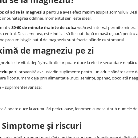
te:
când se ia magneziu
pentru a avea efect maxim asupra somnului? Deși
sc îmbunătățirea odihnei, momentul serii este ideal.
ximativ
30-60 de minute înainte de culcare
. Acest interval permite mineralu
os central. De asemenea, este indicat să fie luat după o masă ușoară pentru a
rne precum bisglicinatul de magneziu sunt foarte blânde cu stomacul.
ximă de magneziu pe zi
neziul este vital, depășirea limitelor poate duce la efecte secundare neplăcu
ziu pe zi
provenită exclusiv din suplimente pentru un adult sănătos este d
are îl consumăm deja prin alimentație (nuci, semințe, spanac, ciocolată neag
e + suplimente) variază:
icală poate duce la acumulări periculoase, fenomen cunoscut sub numele de
 Simptome și riscuri
ului prin urină, un aport masiv într-un timp scurt sau o funcționare deficitară a