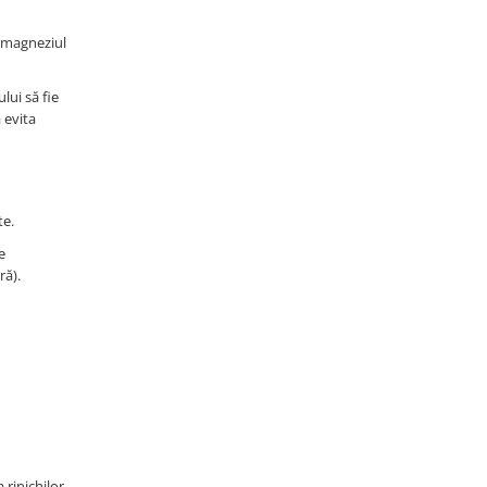
 magneziul
lui să fie
 evita
te.
e
ră).
 rinichilor