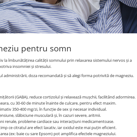
gneziu pentru somn
v la îmbunătățirea calității somnului prin relaxarea sistemului nervos și a
otriva insomniei și stresului.
 administrării, doza recomandată și să alegi forma potrivită de magneziu.
ătorii (GABA), reduce cortizolul și relaxează mușchii, facilitând adormirea.
ara, cu 30-60 de minute înainte de culcare, pentru efect maxim.
tiv 350-400 mg/zi, în funcție de sex și necesar individual.
siune, slăbiciune musculară și, în cazuri severe, aritmii.
iuni renale, probleme cardiace sau interacțiuni medicamentoase.
imp ce citratul are efect laxativ, iar oxidul este mai puțin eficient.
area (ex: baie cu sare Epsom) pot amplifica efectele magneziului.