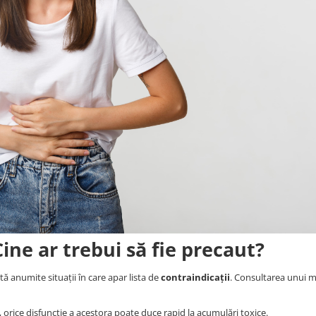
ine ar trebui să fie precaut?
ă anumite situații în care apar lista de
contraindicații
. Consultarea unui m
 orice disfuncție a acestora poate duce rapid la acumulări toxice.