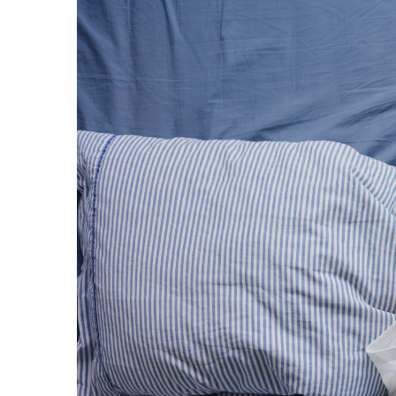
Cearceaf cu elastic
Cearceaf normal
Lenjerii De Pat Creponate
Lenjerii De Pat Bumbac Poplin 2
Persoane
Lenjerii De Pat Bumbac Poplin,
Matlasate, 2 Persoane
Lenjerii De Pat Bumbac Satinat 2
Persoane
Lenjerii De Pat Volanase
Lenjerii De Pat, Finet Premium 3D,
2 Persoane
Lenjerii De Pat Jacquard
Lenjerii De Pat Catifea
Lenjerii De Pat Cocolino
Set Lenjerie De Pat Blana
Artificiala De Iepure, 6 Piese, 2