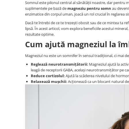
Somnul este pilonul central al sănătății noastre, dar pentru m
suplimentele pe bază de
magneziu pentru somn
au devenit
enzimatice din corpul uman, joacă un rol crucial în reglarea si
Dacă te întrebi de ce te trezești obosit sau de ce mintea ta re
lipsă. În acest articol, vom explora beneficiile acestui mineral
rezultate optime.
Cum ajută magneziul la î
Magneziul nu este un somnifer în sensul tradițional, ci mai deg
Reglează neurotransmițătorii:
Magneziul ajută la activ
leagă de receptorii GABA, același neurotransmițător pe c
Reduce cortizolul:
Ajută la scăderea nivelului de hormon 
Relaxează mușchii:
Acționează ca un blocant natural de 