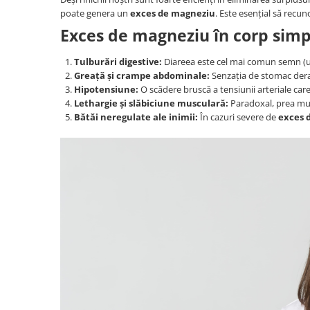
poate genera un
exces de magneziu
. Este esențial să recun
Exces de magneziu în corp sim
Tulburări digestive:
Diareea este cel mai comun semn (un
Greață și crampe abdominale:
Senzația de stomac dera
Hipotensiune:
O scădere bruscă a tensiunii arteriale car
Lethargie și slăbiciune musculară:
Paradoxal, prea mul
Bătăi neregulate ale inimii:
În cazuri severe de
exces 