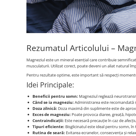
Persoane
Set Lenjerie Pat Blanita Iepure, 6
Piese, Cu Pilota Inclusa
Lenjerii De Pat Premium Collection
Set Lenjerie De Pat, 7 Piese, Cu
Pilota / Cuvertura Inclusa
Rezumatul Articolului – Ma
Set Lenjerie De Pat Jacquard Regal,
11 Piese, Cuvertura Inclusa
Magneziul este un mineral esențial care contribuie semnificati
Lenjerii Damasc Egiptean King Size
musculaturii. Utilizat corect, poate deveni un aliat natural împ
Lenjerii De Pat, Finet Premium, 1
Pentru rezultate optime, este important să respecți momentul
Persoana
Idei Principale:
Lenjerii De Pat Damasc 1 Persoana
Beneficii pentru somn:
Magneziul reglează neurotransmiț
Lenjerii De Pat, Imprimeu 3D, 1
Când se ia magneziu:
Administrarea este recomandată se
Persoana
Doza zilnică:
Doza maximă din suplimente este de aproxima
Exces de magneziu:
Poate provoca diaree, greață, hipoten
Contraindicații:
Este necesară precauție în caz de afecț
Tipuri eficiente:
Bisglicinatul este ideal pentru somn, în t
Rutina de seară:
Evitarea ecranelor, consecvența și relax