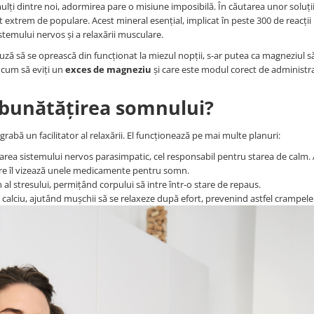
ulți dintre noi, adormirea pare o misiune imposibilă. În căutarea unor soluții
 extrem de populare. Acest mineral esențial, implicat în peste 300 de reacții
stemului nervos și a relaxării musculare.
fuză să se oprească din funcționat la miezul nopții, s-ar putea ca magneziul să
, cum să eviți un
exces de magneziu
și care este modul corect de administr
mbunătățirea somnului?
rabă un facilitator al relaxării. El funcționează pe mai multe planuri:
area sistemului nervos parasimpatic, cel responsabil pentru starea de calm. 
are îl vizează unele medicamente pentru somn.
al stresului, permițând corpului să intre într-o stare de repaus.
calciu, ajutând mușchii să se relaxeze după efort, prevenind astfel crampel