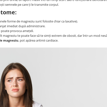
oști semnele pe care ți le transmite corpul.
ptome:
ele forme de magneziu sunt folosite chiar ca laxative).
njat imediat după administrare.
e poate provoca amețeli.
t magneziu te poate face să te simți extrem de obosit, dar într-un mod nes
de magneziu
, pot apărea aritmii cardiace.