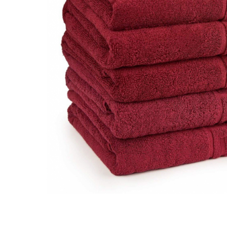
Cearceaf cu elastic
Cearceaf normal
Lenjerii De Pat Creponate
Lenjerii De Pat Bumbac Poplin 2
Persoane
Lenjerii De Pat Bumbac Poplin,
Matlasate, 2 Persoane
Lenjerii De Pat Bumbac Satinat 2
Persoane
Lenjerii De Pat Volanase
Lenjerii De Pat, Finet Premium 3D,
2 Persoane
Lenjerii De Pat Jacquard
Lenjerii De Pat Catifea
Lenjerii De Pat Cocolino
Distribuie
pe
Set Lenjerie De Pat Blana
Facebook
Artificiala De Iepure, 6 Piese, 2