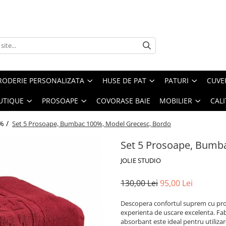
RODERIE PERSONALIZATA
HUSE DE PAT
PATURI
CUVE
UTIQUE
PROSOAPE
COVORASE BAIE
MOBILIER
CALI
% /
Set 5 Prosoape, Bumbac 100%, Model Grecesc, Bordo
Set 5 Prosoape, Bumb
JOLIE STUDIO
130,00 Lei
95,00 Lei
Descopera confortul suprem cu pro
experienta de uscare excelenta. Fab
absorbant este ideal pentru utilizare