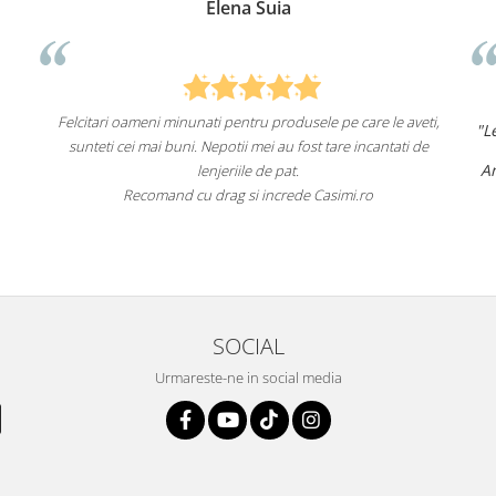
Elena Suia
ari oameni minunati pentru produsele pe care le aveti,
"Lenjeriile de p
eti cei mai buni. Nepotii mei au fost tare incantati de
Am comandat de
lenjeriile de pat.
Recomand cu drag si increde Casimi.ro
Recomand c
SOCIAL
Urmareste-ne in social media