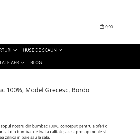
0,00
RTURI
HUSE DE SCAUN
TATE AER
BLOG
ac 100%, Model Grecesc, Bordo
sopul nostru din bumbac 100%, conceput pentru a oferi o
ricat din bumbac de inalta calitate, acest prosop moale si
a zilnica in baie sau la sala.