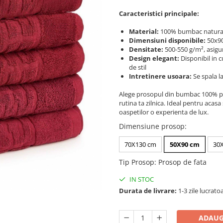
Caracteristici principale:
Material:
100% bumbac natural, 
Dimensiuni disponibile:
50x90
Densitate:
500-550 g/m², asigur
Design elegant:
Disponibil in c
de stil
Intretinere usoara:
Se spala la
Alege prosopul din bumbac 100% pen
rutina ta zilnica. Ideal pentru acas
oaspetilor o experienta de lux.
Dimensiune prosop
:
70X130 cm
50X90 cm
30
Tip Prosop
:
Prosop de fata
IN STOC
Durata de livrare:
1-3 zile lucrato
ADAUG