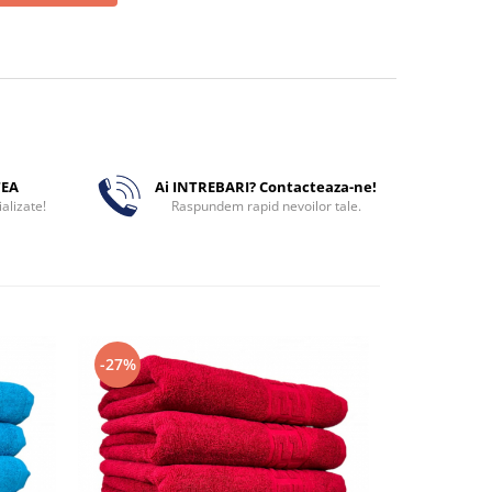
TEA
Ai INTREBARI? Contacteaza-ne!
alizate!
Raspundem rapid nevoilor tale.
-27%