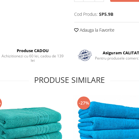
Cod Produs:
SP5.9B
Adauga la Favorite
Produse CADOU
Asiguram CALITA
Achizitionezi cu 60 lei, cadou de 139
Pentru produsele comerci
lei
PRODUSE SIMILARE
%
-27%