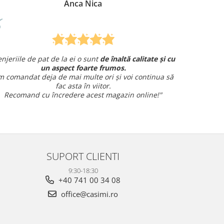
Anca Nica
Mire
at de la ei o sunt
de înaltă calitate și cu
Am comandat o len
un aspect foarte frumos.
și am avut o întrebare ș
ja de mai multe ori și voi continua să
fac asta în viitor.
Sunt fo
u încredere acest magazin online!"
SUPORT CLIENTI
9:30-18:30
+40 741 00 34 08
office@casimi.ro