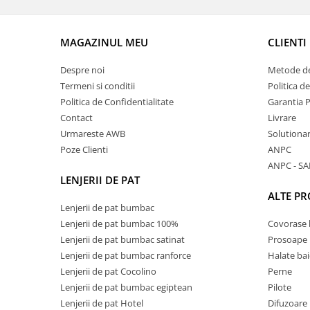
MAGAZINUL MEU
CLIENTI
Despre noi
Metode de
Termeni si conditii
Politica d
Politica de Confidentialitate
Garantia 
Contact
Livrare
Urmareste AWB
Solutionare
Poze Clienti
ANPC
ANPC - SA
LENJERII DE PAT
ALTE P
Lenjerii de pat bumbac
Lenjerii de pat bumbac 100%
Covorase 
Lenjerii de pat bumbac satinat
Prosoape
Lenjerii de pat bumbac ranforce
Halate bai
Lenjerii de pat Cocolino
Perne
Lenjerii de pat bumbac egiptean
Pilote
Lenjerii de pat Hotel
Difuzoare