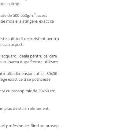
nta in timp.
itate de 500-550g/m², acest
ie moale la atingere, exact ca
l este suficient de rezistent pentru
ate sau aspect.
 jacquard, ideala pentru cei care
 culoarea dupa fiecare utilizare.
 multe dimensiuni utile - 30x50
ege exact ce ti se potriveste.
anta cu prosop mic de 30x50 cm,
 plus de stil si rafinament,
ari profesionale, fiind un prosop