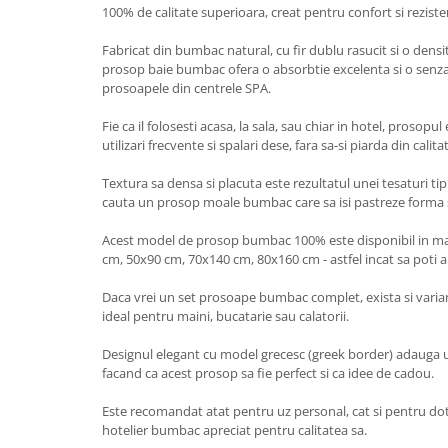
100% de calitate superioara, creat pentru confort si reziste
Fabricat din bumbac natural, cu fir dublu rasucit si o dens
prosop baie bumbac ofera o absorbtie excelenta si o senzat
prosoapele din centrele SPA.
Fie ca il folosesti acasa, la sala, sau chiar in hotel, prosopu
utilizari frecvente si spalari dese, fara sa-si piarda din calit
Textura sa densa si placuta este rezultatul unei tesaturi tip
cauta un prosop moale bumbac care sa isi pastreze forma si
Acest model de prosop bumbac 100% este disponibil in mai
cm, 50x90 cm, 70x140 cm, 80x160 cm - astfel incat sa poti al
Daca vrei un set prosoape bumbac complet, exista si vari
ideal pentru maini, bucatarie sau calatorii.
Designul elegant cu model grecesc (greek border) adauga un
facand ca acest prosop sa fie perfect si ca idee de cadou.
Este recomandat atat pentru uz personal, cat si pentru dot
hotelier bumbac apreciat pentru calitatea sa.