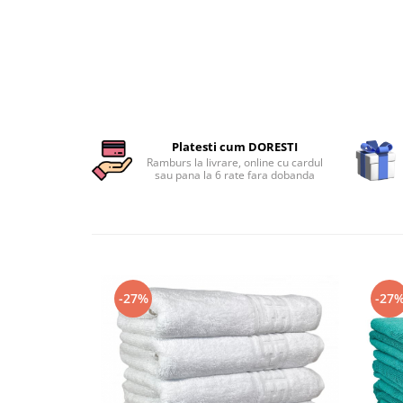
Persoane
Set Lenjerie Pat Blanita Iepure, 6
Piese, Cu Pilota Inclusa
Lenjerii De Pat Premium Collection
Set Lenjerie De Pat, 7 Piese, Cu
Pilota / Cuvertura Inclusa
Set Lenjerie De Pat Jacquard Regal,
Platesti cum DORESTI
11 Piese, Cuvertura Inclusa
Ramburs la livrare, online cu cardul
sau pana la 6 rate fara dobanda
Lenjerii Damasc Egiptean King Size
Lenjerii De Pat, Finet Premium, 1
Persoana
Lenjerii De Pat Damasc 1 Persoana
Lenjerii De Pat, Imprimeu 3D, 1
-27%
-27
Persoana