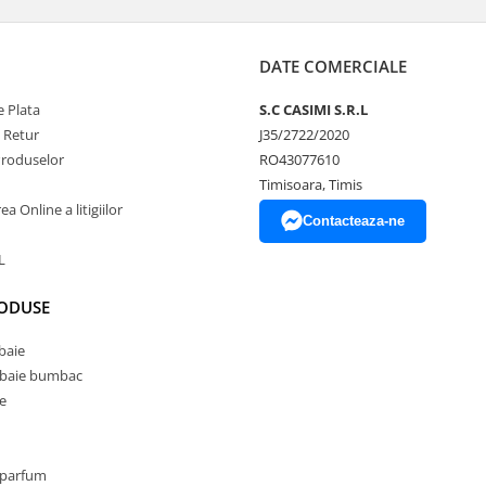
DATE COMERCIALE
 Plata
S.C CASIMI S.R.L
e Retur
J35/2722/2020
Produselor
RO43077610
Timisoara, Timis
a Online a litigiilor
Contacteaza-ne
L
RODUSE
baie
 baie bumbac
e
 parfum