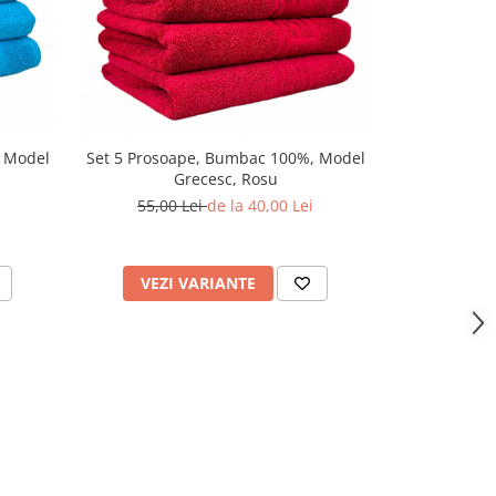
-27%
, Model
Set 5 Prosoape, Bumbac 100%, Model
Set 5 Proso
Grecesc, Rosu
G
55,00 Lei
de la 40,00 Lei
55,00
VEZI VARIANTE
VEZI