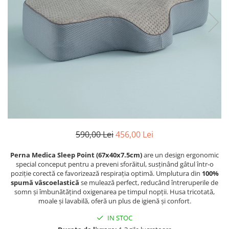
Cearceaf cu elastic
Cearceaf normal
Lenjerii De Pat Creponate
Lenjerii De Pat Bumbac Poplin 2
Persoane
Lenjerii De Pat Bumbac Poplin,
Matlasate, 2 Persoane
Lenjerii De Pat Bumbac Satinat 2
Persoane
Lenjerii De Pat Volanase
590,00 Lei
456,00 Lei
Lenjerii De Pat, Finet Premium 3D,
2 Persoane
Perna Medica Sleep Point (67x40x7.5cm)
are un design ergonomic
special conceput pentru a preveni sforăitul, susținând gâtul într-o
Lenjerii De Pat Jacquard
poziție corectă ce favorizează respirația optimă. Umplutura din
100%
spumă vâscoelastică
se mulează perfect, reducând întreruperile de
Lenjerii De Pat Catifea
somn și îmbunătățind oxigenarea pe timpul nopții. Husa tricotată,
Lenjerii De Pat Cocolino
moale și lavabilă, oferă un plus de igienă și confort.
Set Lenjerie De Pat Blana
IN STOC
Artificiala De Iepure, 6 Piese, 2