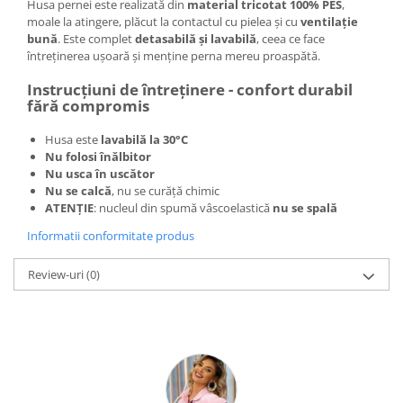
Husa pernei este realizată din
material tricotat 100% PES
,
moale la atingere, plăcut la contactul cu pielea și cu
ventilație
bună
. Este complet
detasabilă și lavabilă
, ceea ce face
întreținerea ușoară și menține perna mereu proaspătă.
Instrucțiuni de întreținere - confort durabil
fără compromis
Husa este
lavabilă la 30°C
Nu folosi înălbitor
Nu usca în uscător
Nu se calcă
, nu se curăță chimic
ATENȚIE
: nucleul din spumă vâscoelastică
nu se spală
Informatii conformitate produs
Review-uri
(0)