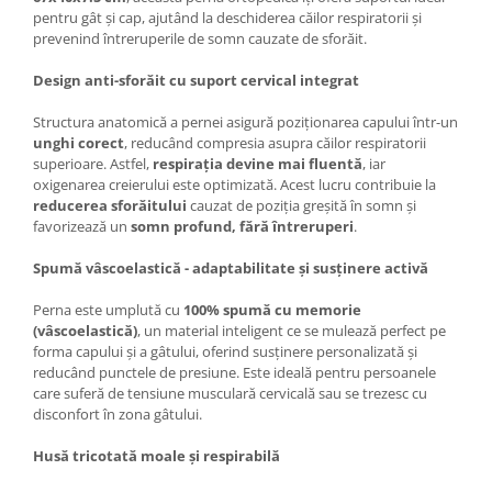
pentru gât și cap, ajutând la deschiderea căilor respiratorii și
prevenind întreruperile de somn cauzate de sforăit.
Design anti-sforăit cu suport cervical integrat
Structura anatomică a pernei asigură poziționarea capului într-un
unghi corect
, reducând compresia asupra căilor respiratorii
superioare. Astfel,
respirația devine mai fluentă
, iar
oxigenarea creierului este optimizată. Acest lucru contribuie la
reducerea sforăitului
cauzat de poziția greșită în somn și
favorizează un
somn profund, fără întreruperi
.
Spumă vâscoelastică - adaptabilitate și susținere activă
Perna este umplută cu
100% spumă cu memorie
(vâscoelastică)
, un material inteligent ce se mulează perfect pe
forma capului și a gâtului, oferind susținere personalizată și
reducând punctele de presiune. Este ideală pentru persoanele
care suferă de tensiune musculară cervicală sau se trezesc cu
disconfort în zona gâtului.
Husă tricotată moale și respirabilă