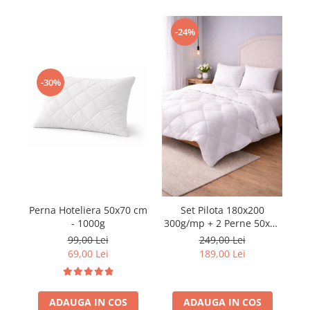
-24%
-30%
Perna Hoteliera 50x70 cm
Set Pilota 180x200
1 
- 1000g
300g/mp + 2 Perne 50x70
matlasate 800g/buc
99,00 Lei
249,00 Lei
69,00 Lei
189,00 Lei
ADAUGA IN COS
ADAUGA IN COS