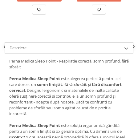
Descriere
Perna Medica Sleep Point - Respirație corectă, somn profund, fără
sforăit
Perna Medica Sleep Point
este alegerea perfectă pentru cei
care doresc un
somn liniștit, fără sforăit și fără disconfort
cervical
. Designul ergonomic și materialele de înaltă calitate
oferă susținere corectă și contribuie la un somn profund și
reconfortant - noapte după noapte. Dacă te confrunți cu
probleme de sforăit sau somn agitat cauzat de o poziție
incorectă.
Perna Medica Sleep Point
este soluția ergonomică gândită
pentru un somn liniștit și oxigenare optimă. Cu dimensiuni de
67x40x7.5 cm
, această pernă ortopedică îți oferă suportul ideal