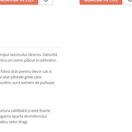
impul sezonului răcoros. Datorită
pentru un somn plăcut si odihnitor.
 folosi atat pentru decor cat si
i atat pilotele grele care
e cocolino sunt extrem de pufoase
xtura catifelată și este foarte
eganta aparte dormitorului
adou celor dragi.