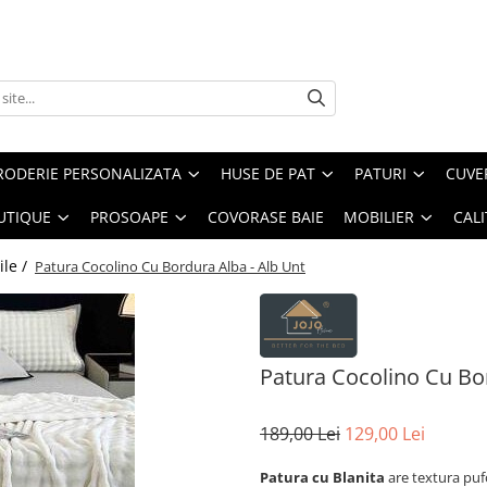
RODERIE PERSONALIZATA
HUSE DE PAT
PATURI
CUVE
UTIQUE
PROSOAPE
COVORASE BAIE
MOBILIER
CALI
ile /
Patura Cocolino Cu Bordura Alba - Alb Unt
Patura Cocolino Cu Bor
189,00 Lei
129,00 Lei
Patura cu Blanita
are textura pufo