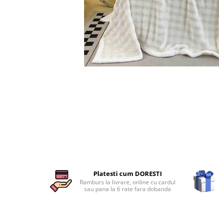
Cearceaf cu elastic
Cearceaf normal
Lenjerii De Pat Creponate
Lenjerii De Pat Bumbac Poplin 2
Persoane
Lenjerii De Pat Bumbac Poplin,
Distribuie
Matlasate, 2 Persoane
pe
Facebook
Lenjerii De Pat Bumbac Satinat 2
Persoane
Lenjerii De Pat Volanase
Lenjerii De Pat, Finet Premium 3D,
2 Persoane
Lenjerii De Pat Jacquard
Platesti cum DORESTI
Lenjerii De Pat Catifea
Ramburs la livrare, online cu cardul
sau pana la 6 rate fara dobanda
Lenjerii De Pat Cocolino
Set Lenjerie De Pat Blana
Artificiala De Iepure, 6 Piese, 2