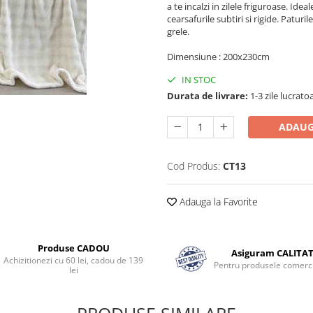
a te incalzi in zilele friguroase. Idea
cearsafurile subtiri si rigide. Patu
grele.
Dimensiune : 200x230cm
IN STOC
Durata de livrare:
1-3 zile lucrato
ADAUG
Cod Produs:
CT13
Adauga la Favorite
Produse CADOU
Asiguram CALITA
Achizitionezi cu 60 lei, cadou de 139
Pentru produsele comerci
lei