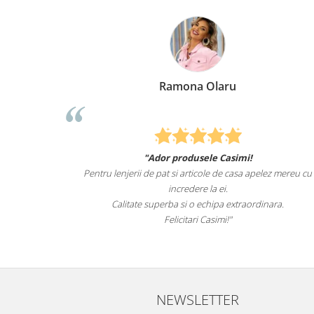
Ramona Olaru
"Ador produsele Casimi!
de animale
Pentru lenjerii de pat si articole de casa apelez mereu cu
 de mult i-
incredere la ei.
ntru el.
Calitate superba si o echipa extraordinara.
Felicitari Casimi!"
.ro
NEWSLETTER