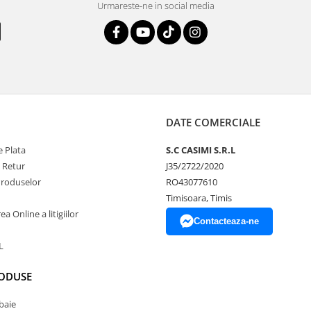
Urmareste-ne in social media
DATE COMERCIALE
 Plata
S.C CASIMI S.R.L
e Retur
J35/2722/2020
Produselor
RO43077610
Timisoara, Timis
a Online a litigiilor
Contacteaza-ne
L
RODUSE
baie