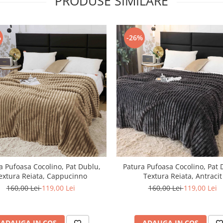
PRODUSE SIMILARE
%
-26%
a Pufoasa Cocolino, Pat Dublu,
Patura Pufoasa Cocolino, Pat 
extura Reiata, Cappucinno
Textura Reiata, Antracit
160,00 Lei
119,00 Lei
160,00 Lei
119,00 Lei
ADAUGA IN COS
ADAUGA IN COS