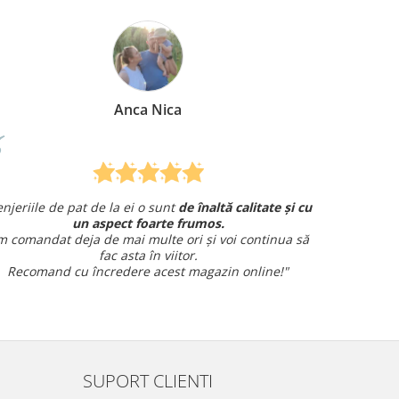
Anca Nica
jeriile de pat de la ei o sunt
de înaltă calitate și cu
Am coma
un aspect foarte frumos.
și am avut o 
comandat deja de mai multe ori și voi continua să
fac asta în viitor.
Recomand cu încredere acest magazin online!"
SUPORT CLIENTI