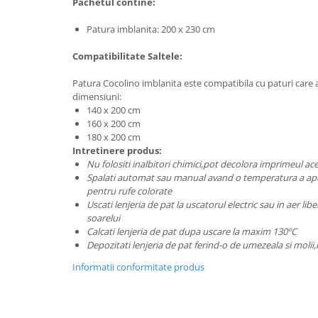
Pachetul contine:
Patura imblanita: 200 x 230 cm
Compatibilitate Saltele:
Patura Cocolino imblanita este compatibila cu paturi care 
dimensiuni:
140 x 200 cm
160 x 200 cm
180 x 200 cm
Intretinere produs:
Nu folositi inalbitori chimici,pot decolora imprimeul aces
Spalati automat sau manual avand o temperatura a apei
pentru rufe colorate
Uscati lenjeria de pat la uscatorul electric sau in aer libe
soarelui
Calcati lenjeria de pat dupa uscare la maxim 130ºC
Depozitati lenjeria de pat ferind-o de umezeala si molii,
Informatii conformitate produs