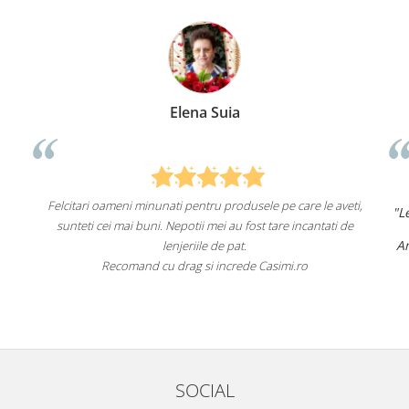
Elena Suia
Felcitari oameni minunati pentru produsele pe care le aveti,
"Len
sunteti cei mai buni. Nepotii mei au fost tare incantati de
Am 
lenjeriile de pat.
Recomand cu drag si increde Casimi.ro
SOCIAL