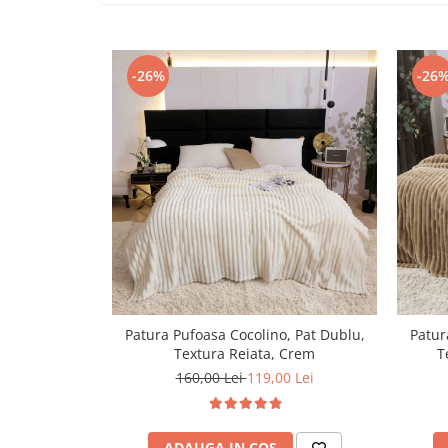
Persoane
Set Lenjerie Pat Blanita Iepure, 6
Piese, Cu Pilota Inclusa
-26%
-26
Lenjerii De Pat Premium Collection
Set Lenjerie De Pat, 7 Piese, Cu
Pilota / Cuvertura Inclusa
Set Lenjerie De Pat Jacquard Regal,
11 Piese, Cuvertura Inclusa
Lenjerii Damasc Egiptean King Size
Lenjerii De Pat, Finet Premium, 1
Persoana
Lenjerii De Pat Damasc 1 Persoana
Lenjerii De Pat, Imprimeu 3D, 1
Patura Pufoasa Cocolino, Pat Dublu,
Patur
Persoana
Textura Reiata, Crem
T
160,00 Lei
119,00 Lei
ADAUGA IN COS