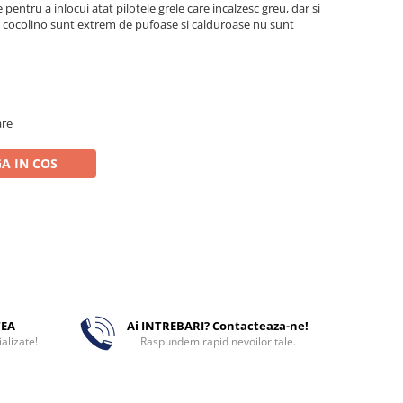
le pentru a inlocui atat pilotele grele care incalzesc greu, dar si
rile cocolino sunt extrem de pufoase si calduroase nu sunt
are
A IN COS
TEA
Ai INTREBARI? Contacteaza-ne!
alizate!
Raspundem rapid nevoilor tale.