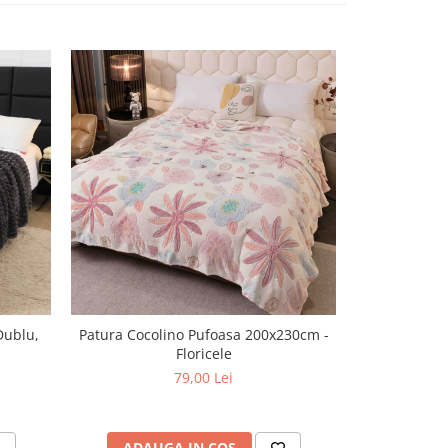
Dublu,
Patura Cocolino Pufoasa 200x230cm -
Patura Coco
Floricele
79,00 Lei
ADAUGA IN COS
ADAU