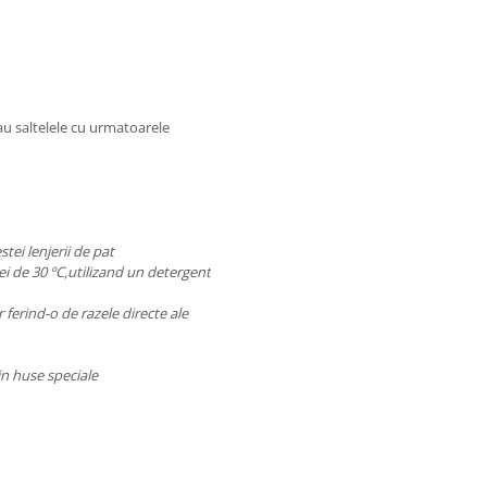
au saltelele cu urmatoarele
tei lenjerii de pat
 de 30 ºC,utilizand un detergent
r ferind-o de razele directe ale
in huse speciale