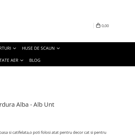
0,00
RTURI
HUSE DE SCAUN
TATE AER
BLOG
dura Alba - Alb Unt
asa si catifelata,o poti folosi atat pentru decor cat si pentru