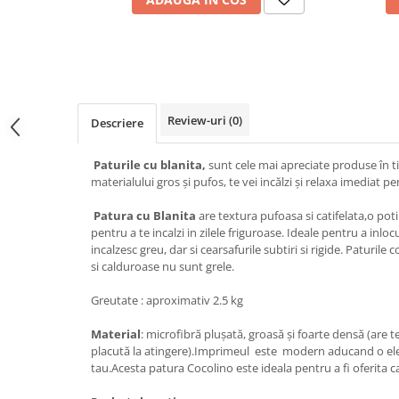
Review-uri
(0)
Descriere
Paturile cu blanita,
sunt cele mai apreciate produse în t
materialului gros și pufos, te vei incălzi și relaxa imediat 
Patura cu Blanita
are textura pufoasa si catifelata,o poti
pentru a te incalzi in zilele friguroase. Ideale pentru a inlocu
incalzesc greu, dar si cearsafurile subtiri si rigide. Paturil
si calduroase nu sunt grele.
Greutate : aproximativ 2.5 kg
Material
: microfibră plușată, groasă și foarte densă (are te
placută la atingere).Imprimeul este modern aducand o el
tau.Acesta patura Cocolino este ideala pentru a fi oferita c