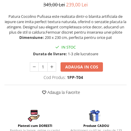
Persoane
349,00 Lei
239,00 Lei
Set Lenjerie Pat Blanita Iepure, 6
Piese, Cu Pilota Inclusa
Patura Cocolino Pufoasa este realizata dintr-o blanita artificiala de
iepure care imita perfect textura naturala, oferind o senzatie placuta la
Lenjerii De Pat Premium Collection
atingere. Designul sau elegant completeaza orice decor, aducand un
Set Lenjerie De Pat, 7 Piese, Cu
plus de stil si caldura.Fermoar discret pentru inserarea unei pilote
Pilota / Cuvertura Inclusa
Dimensiune:
200 x 230 cm, perfecta pentru orice pat
Set Lenjerie De Pat Jacquard Regal,
IN STOC
11 Piese, Cuvertura Inclusa
Durata de livrare:
1-3 zile lucratoare
Lenjerii Damasc Egiptean King Size
ADAUGA IN COS
Lenjerii De Pat, Finet Premium, 1
Persoana
Cod Produs:
1PP-T04
Lenjerii De Pat Damasc 1 Persoana
Adauga la Favorite
Lenjerii De Pat, Imprimeu 3D, 1
Persoana
Produse CADOU
Platesti cum DORESTI
Achizitionezi cu 60 lei, cadou de 139
Ramburs la livrare, online cu cardul