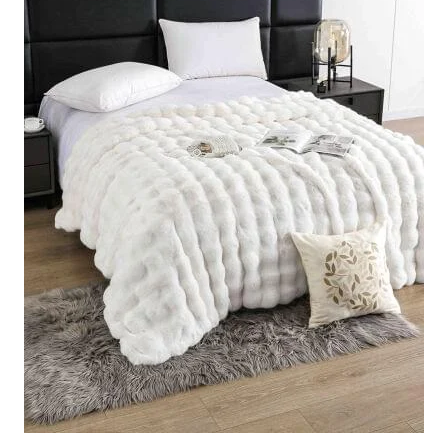
Cearceaf cu elastic
Cearceaf normal
Lenjerii De Pat Creponate
Lenjerii De Pat Bumbac Poplin 2
Persoane
Lenjerii De Pat Bumbac Poplin,
Matlasate, 2 Persoane
Lenjerii De Pat Bumbac Satinat 2
Persoane
Lenjerii De Pat Volanase
Lenjerii De Pat, Finet Premium 3D,
2 Persoane
Lenjerii De Pat Jacquard
Lenjerii De Pat Catifea
Lenjerii De Pat Cocolino
Set Lenjerie De Pat Blana
Artificiala De Iepure, 6 Piese, 2