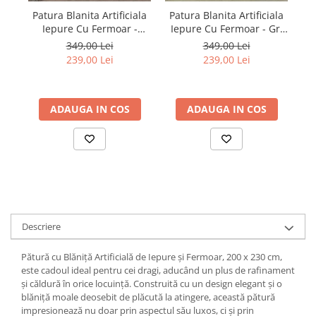
Patura Blanita Artificiala
Patura Blanita Artificiala
Iepure Cu Fermoar -
Iepure Cu Fermoar - Gri
Turcoaz
Inchis
349,00 Lei
349,00 Lei
239,00 Lei
239,00 Lei
ADAUGA IN COS
ADAUGA IN COS
Descriere
Pătură cu Blăniță Artificială de Iepure și Fermoar, 200 x 230 cm,
este cadoul ideal pentru cei dragi, aducând un plus de rafinament
și căldură în orice locuință. Construită cu un design elegant și o
blăniță moale deosebit de plăcută la atingere, această pătură
impresionează nu doar prin aspectul său luxos, ci și prin