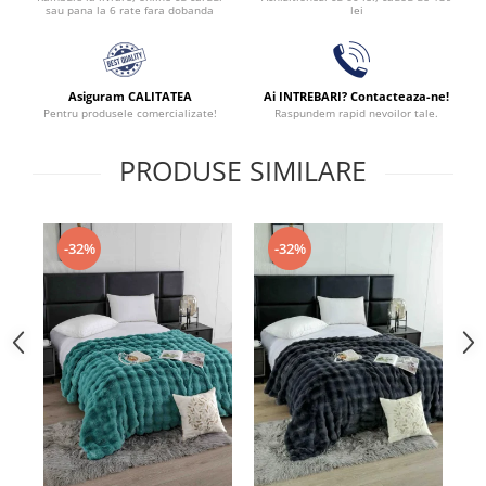
lei
sau pana la 6 rate fara dobanda
Asiguram CALITATEA
Ai INTREBARI? Contacteaza-ne!
Pentru produsele comercializate!
Raspundem rapid nevoilor tale.
PRODUSE SIMILARE
-32%
-32%