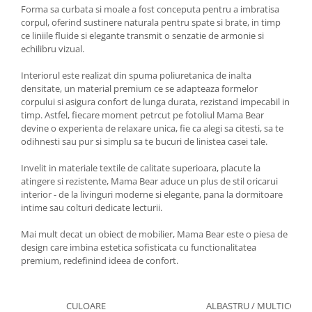
Forma sa curbata si moale a fost conceputa pentru a imbratisa
corpul, oferind sustinere naturala pentru spate si brate, in timp
ce liniile fluide si elegante transmit o senzatie de armonie si
echilibru vizual.
Interiorul este realizat din spuma poliuretanica de inalta
densitate, un material premium ce se adapteaza formelor
corpului si asigura confort de lunga durata, rezistand impecabil in
timp. Astfel, fiecare moment petrcut pe fotoliul Mama Bear
devine o experienta de relaxare unica, fie ca alegi sa citesti, sa te
odihnesti sau pur si simplu sa te bucuri de linistea casei tale.
Invelit in materiale textile de calitate superioara, placute la
atingere si rezistente, Mama Bear aduce un plus de stil oricarui
interior - de la livinguri moderne si elegante, pana la dormitoare
intime sau colturi dedicate lecturii.
Mai mult decat un obiect de mobilier, Mama Bear este o piesa de
design care imbina estetica sofisticata cu functionalitatea
premium, redefinind ideea de confort.
CULOARE
ALBASTRU / MULTICOLO