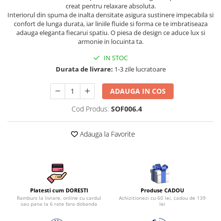
creat pentru relaxare absoluta.
Persoane
Set Lenjerie Pat Blanita Iepure, 6
Interiorul din spuma de inalta densitate asigura sustinere impecabila si
Piese, Cu Pilota Inclusa
confort de lunga durata, iar liniile fluide si forma ce te imbratiseaza
adauga eleganta fiecarui spatiu. O piesa de design ce aduce lux si
Lenjerii De Pat Premium Collection
armonie in locuinta ta.
Set Lenjerie De Pat, 7 Piese, Cu
IN STOC
Pilota / Cuvertura Inclusa
Durata de livrare:
1-3 zile lucratoare
Set Lenjerie De Pat Jacquard Regal,
11 Piese, Cuvertura Inclusa
ADAUGA IN COS
Lenjerii Damasc Egiptean King Size
Cod Produs:
SOF006.4
Lenjerii De Pat, Finet Premium, 1
Persoana
Adauga la Favorite
Lenjerii De Pat Damasc 1 Persoana
Lenjerii De Pat, Imprimeu 3D, 1
Persoana
Produse CADOU
Platesti cum DORESTI
Achizitionezi cu 60 lei, cadou de 139
Ramburs la livrare, online cu cardul
lei
sau pana la 6 rate fara dobanda