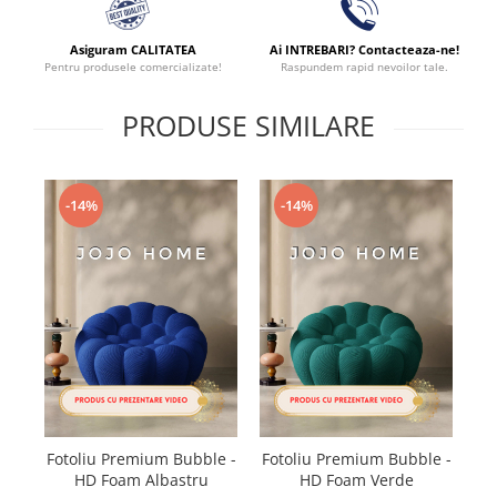
Asiguram CALITATEA
Ai INTREBARI? Contacteaza-ne!
Pentru produsele comercializate!
Raspundem rapid nevoilor tale.
PRODUSE SIMILARE
-14%
-14%
Fotoliu Premium Bubble -
Fotoliu Premium Bubble -
F
HD Foam Albastru
HD Foam Verde