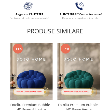
Asiguram CALITATEA
Ai INTREBARI? Contacteaza-ne!
Pentru produsele comercializate!
Raspundem rapid nevoilor tale.
PRODUSE SIMILARE
-14%
-14%
Fotoliu Premium Bubble -
Fotoliu Premium Bubble -
F
HD Foam Albastru
HD Foam Verde