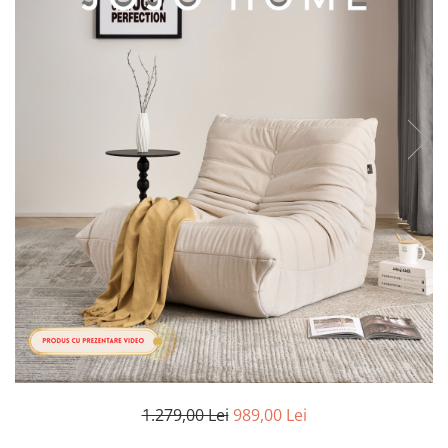
Cearceaf cu elastic
Cearceaf normal
Lenjerii De Pat Creponate
Lenjerii De Pat Bumbac Poplin 2
Persoane
Lenjerii De Pat Bumbac Poplin,
Matlasate, 2 Persoane
Lenjerii De Pat Bumbac Satinat 2
Persoane
Lenjerii De Pat Volanase
Lenjerii De Pat, Finet Premium 3D,
2 Persoane
Lenjerii De Pat Jacquard
Lenjerii De Pat Catifea
Lenjerii De Pat Cocolino
1.279,00 Lei
989,00 Lei
Set Lenjerie De Pat Blana
Artificiala De Iepure, 6 Piese, 2