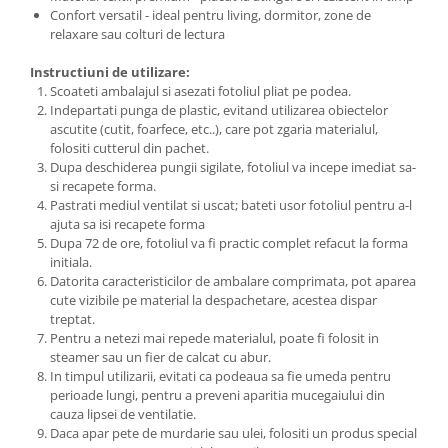
Confort versatil - ideal pentru living, dormitor, zone de
relaxare sau colturi de lectura
Instructiuni de utilizare:
Scoateti ambalajul si asezati fotoliul pliat pe podea.
Indepartati punga de plastic, evitand utilizarea obiectelor
ascutite (cutit, foarfece, etc..), care pot zgaria materialul,
folositi cutterul din pachet.
Dupa deschiderea pungii sigilate, fotoliul va incepe imediat sa-
si recapete forma.
Pastrati mediul ventilat si uscat; bateti usor fotoliul pentru a-l
ajuta sa isi recapete forma
Dupa 72 de ore, fotoliul va fi practic complet refacut la forma
initiala.
Datorita caracteristicilor de ambalare comprimata, pot aparea
cute vizibile pe material la despachetare, acestea dispar
treptat.
Pentru a netezi mai repede materialul, poate fi folosit in
steamer sau un fier de calcat cu abur.
In timpul utilizarii, evitati ca podeaua sa fie umeda pentru
perioade lungi, pentru a preveni aparitia mucegaiului din
cauza lipsei de ventilatie.
Daca apar pete de murdarie sau ulei, folositi un produs special