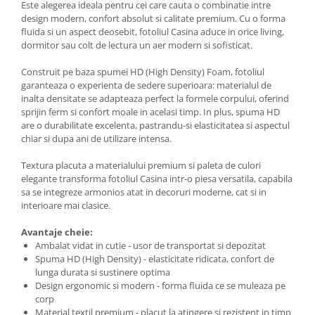
Este alegerea ideala pentru cei care cauta o combinatie intre
design modern, confort absolut si calitate premium. Cu o forma
fluida si un aspect deosebit, fotoliul Casina aduce in orice living,
dormitor sau colt de lectura un aer modern si sofisticat.
Construit pe baza spumei HD (High Density) Foam, fotoliul
garanteaza o experienta de sedere superioara: materialul de
inalta densitate se adapteaza perfect la formele corpului, oferind
sprijin ferm si confort moale in acelasi timp. In plus, spuma HD
are o durabilitate excelenta, pastrandu-si elasticitatea si aspectul
chiar si dupa ani de utilizare intensa.
Textura placuta a materialului premium si paleta de culori
elegante transforma fotoliul Casina intr-o piesa versatila, capabila
sa se integreze armonios atat in decoruri moderne, cat si in
interioare mai clasice.
Avantaje cheie:
Ambalat vidat in cutie - usor de transportat si depozitat
Spuma HD (High Density) - elasticitate ridicata, confort de
lunga durata si sustinere optima
Design ergonomic si modern - forma fluida ce se muleaza pe
corp
Material textil premium - placut la atingere si rezistent in timp