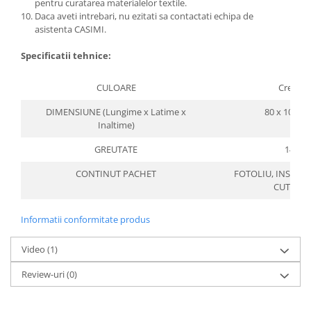
pentru curatarea materialelor textile.
Daca aveti intrebari, nu ezitati sa contactati echipa de
asistenta CASIMI.
Specificatii tehnice:
CULOARE
Crem
DIMENSIUNE (Lungime x Latime x
80 x 100 x 
Inaltime)
GREUTATE
14
CONTINUT PACHET
FOTOLIU, INSTRU
CUTTER
Informatii conformitate produs
Video
(1)
Review-uri
(0)