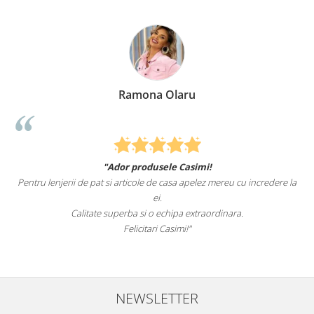
Ramona Olaru
E
or produsele Casimi!
Felcitari oameni minunati
articole de casa apelez mereu cu incredere la
sunteti cei mai buni. Nepotii me
ei.
erba si o echipa extraordinara.
Recomand cu dr
Felicitari Casimi!"
NEWSLETTER