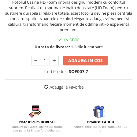
Fotoliul Casina HD Foam imbina designul modern cu confortul
Persoane
Set Lenjerie Pat Blanita Iepure, 6
suprem. Realizat din spuma de inalta densitate (HD Foam) pentru
sustinere durabila si relaxare totala, acest fotoliu devine piesa centrala
Piese, Cu Pilota Inclusa
a oricarui spatiu. Nuantele de culori elegante adauga rafinament si
Lenjerii De Pat Premium Collection
caldura, transformand fiecare moment de odihna intr-o experienta
premium.
Set Lenjerie De Pat, 7 Piese, Cu
Pilota / Cuvertura Inclusa
IN STOC
Durata de livrare:
1-3 zile lucratoare
Set Lenjerie De Pat Jacquard Regal,
11 Piese, Cuvertura Inclusa
ADAUGA IN COS
Lenjerii Damasc Egiptean King Size
Cod Produs:
SOF007.7
Lenjerii De Pat, Finet Premium, 1
Persoana
Adauga la Favorite
Lenjerii De Pat Damasc 1 Persoana
Lenjerii De Pat, Imprimeu 3D, 1
Persoana
Produse CADOU
Platesti cum DORESTI
Achizitionezi cu 60 lei, cadou de 139
Ramburs la livrare, online cu cardul
lei
sau pana la 6 rate fara dobanda