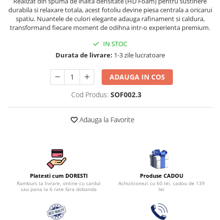
Realizat din spuma de inalta densitate (HD Foam) pentru sustinere
Persoane
durabila si relaxare totala, acest fotoliu devine piesa centrala a oricarui
Set Lenjerie Pat Blanita Iepure, 6
spatiu. Nuantele de culori elegante adauga rafinament si caldura,
Piese, Cu Pilota Inclusa
transformand fiecare moment de odihna intr-o experienta premium.
Lenjerii De Pat Premium Collection
IN STOC
Set Lenjerie De Pat, 7 Piese, Cu
Durata de livrare:
1-3 zile lucratoare
Pilota / Cuvertura Inclusa
ADAUGA IN COS
Set Lenjerie De Pat Jacquard Regal,
11 Piese, Cuvertura Inclusa
Cod Produs:
SOF002.3
Lenjerii Damasc Egiptean King Size
Lenjerii De Pat, Finet Premium, 1
Adauga la Favorite
Persoana
Lenjerii De Pat Damasc 1 Persoana
Lenjerii De Pat, Imprimeu 3D, 1
Persoana
Produse CADOU
Platesti cum DORESTI
Achizitionezi cu 60 lei, cadou de 139
Ramburs la livrare, online cu cardul
lei
sau pana la 6 rate fara dobanda