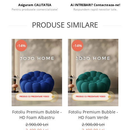
Asiguram CALITATEA
Ai INTREBARI? Contacteaza-ne!
Pentru produsele comercializate!
Raspundem rapid nevoilor tale.
PRODUSE SIMILARE
-14%
-14%
Fotoliu Premium Bubble -
Fotoliu Premium Bubble -
F
HD Foam Albastru
HD Foam Verde
2.900,00 Lei
2.900,00 Lei