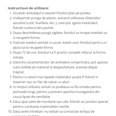
Instructiuni de utilizare:
Scoateti ambalajul si asezati fotoliul pliat pe podea.
Indepartati punga de plastic, evitand utilizarea obiectelor
ascutite (cutit, foarfece, etc..), care pot zgaria materialul,
folositi cutterul din pachet.
Dupa deschiderea pungii sigilate, fotoliul va incepe imediat sa-
si recapete forma.
Pastrati mediul ventilat si uscat; bateti usor fotoliul pentru a-l
ajuta sa isi recapete forma
Dupa 72 de ore, fotoliul va fi practic complet refacut la forma
initiala.
Datorita caracteristicilor de ambalare comprimata, pot aparea
cute vizibile pe material la despachetare, acestea dispar
treptat.
Pentru a netezi mai repede materialul, poate fi folosit in
steamer sau un fier de calcat cu abur.
In timpul utilizarii, evitati ca podeaua sa fie umeda pentru
perioade lungi, pentru a preveni aparitia mucegaiului din
cauza lipsei de ventilatie.
Daca apar pete de murdarie sau ulei, folositi un produs special
pentru curatarea materialelor textile.
Daca aveti intrebari, nu ezitati sa contactati echipa de