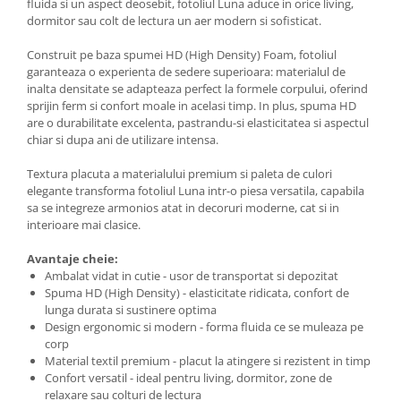
fluida si un aspect deosebit, fotoliul Luna aduce in orice living,
dormitor sau colt de lectura un aer modern si sofisticat.
Construit pe baza spumei HD (High Density) Foam, fotoliul
garanteaza o experienta de sedere superioara: materialul de
inalta densitate se adapteaza perfect la formele corpului, oferind
sprijin ferm si confort moale in acelasi timp. In plus, spuma HD
are o durabilitate excelenta, pastrandu-si elasticitatea si aspectul
chiar si dupa ani de utilizare intensa.
Textura placuta a materialului premium si paleta de culori
elegante transforma fotoliul Luna intr-o piesa versatila, capabila
sa se integreze armonios atat in decoruri moderne, cat si in
interioare mai clasice.
Avantaje cheie:
Ambalat vidat in cutie - usor de transportat si depozitat
Spuma HD (High Density) - elasticitate ridicata, confort de
lunga durata si sustinere optima
Design ergonomic si modern - forma fluida ce se muleaza pe
corp
Material textil premium - placut la atingere si rezistent in timp
Confort versatil - ideal pentru living, dormitor, zone de
relaxare sau colturi de lectura