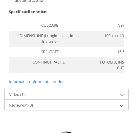
asistenta CASIMI.
Specificatii tehnice:
CULOARE
VERDE
DIMENSIUNE (Lungime x Latime x
100cm x 100cm 
Inaltime)
GREUTATE
16.5 KG
CONTINUT PACHET
FOTOLIU, INSTRU
CUTTER
Informatii conformitate produs
Video
(1)
Review-uri
(0)