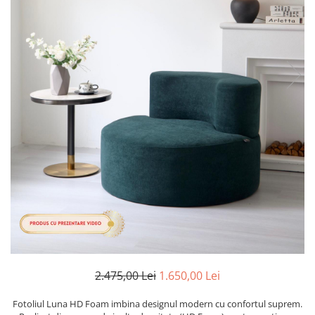
Cearceaf cu elastic
Cearceaf normal
Lenjerii De Pat Creponate
Lenjerii De Pat Bumbac Poplin 2
Persoane
Lenjerii De Pat Bumbac Poplin,
Matlasate, 2 Persoane
Lenjerii De Pat Bumbac Satinat 2
Persoane
Lenjerii De Pat Volanase
Lenjerii De Pat, Finet Premium 3D,
2 Persoane
Lenjerii De Pat Jacquard
Lenjerii De Pat Catifea
Lenjerii De Pat Cocolino
2.475,00 Lei
1.650,00 Lei
Set Lenjerie De Pat Blana
Fotoliul Luna HD Foam imbina designul modern cu confortul suprem.
Artificiala De Iepure, 6 Piese, 2