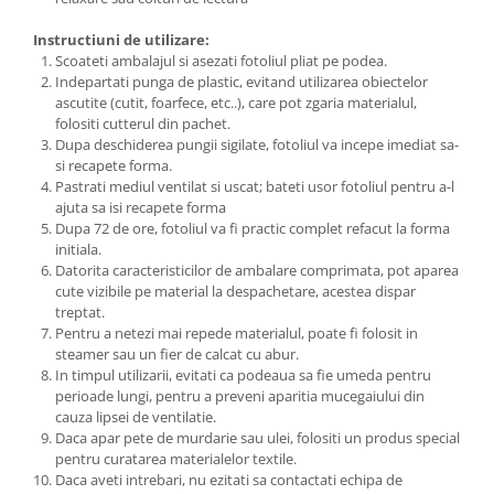
Instructiuni de utilizare:
Scoateti ambalajul si asezati fotoliul pliat pe podea.
Indepartati punga de plastic, evitand utilizarea obiectelor
ascutite (cutit, foarfece, etc..), care pot zgaria materialul,
folositi cutterul din pachet.
Dupa deschiderea pungii sigilate, fotoliul va incepe imediat sa-
si recapete forma.
Pastrati mediul ventilat si uscat; bateti usor fotoliul pentru a-l
ajuta sa isi recapete forma
Dupa 72 de ore, fotoliul va fi practic complet refacut la forma
initiala.
Datorita caracteristicilor de ambalare comprimata, pot aparea
cute vizibile pe material la despachetare, acestea dispar
treptat.
Pentru a netezi mai repede materialul, poate fi folosit in
steamer sau un fier de calcat cu abur.
In timpul utilizarii, evitati ca podeaua sa fie umeda pentru
perioade lungi, pentru a preveni aparitia mucegaiului din
cauza lipsei de ventilatie.
Daca apar pete de murdarie sau ulei, folositi un produs special
pentru curatarea materialelor textile.
Daca aveti intrebari, nu ezitati sa contactati echipa de