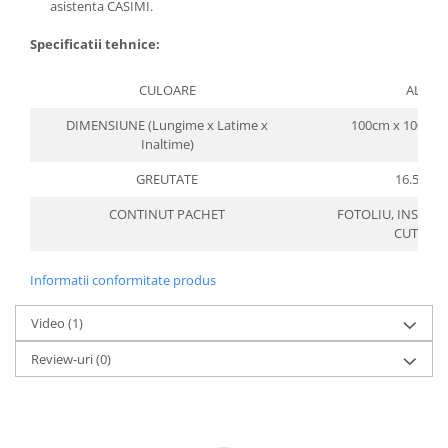
asistenta CASIMI.
Specificatii tehnice:
CULOARE
ALB
DIMENSIUNE (Lungime x Latime x
100cm x 100cm 
Inaltime)
GREUTATE
16.5 KG
CONTINUT PACHET
FOTOLIU, INSTRU
CUTTER
Informatii conformitate produs
Video
(1)
Review-uri
(0)