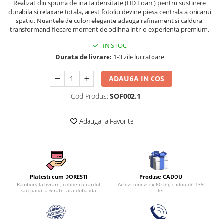
Realizat din spuma de inalta densitate (HD Foam) pentru sustinere
Persoane
Set Lenjerie Pat Blanita Iepure, 6
durabila si relaxare totala, acest fotoliu devine piesa centrala a oricarui
spatiu. Nuantele de culori elegante adauga rafinament si caldura,
Piese, Cu Pilota Inclusa
transformand fiecare moment de odihna intr-o experienta premium.
Lenjerii De Pat Premium Collection
IN STOC
Set Lenjerie De Pat, 7 Piese, Cu
Durata de livrare:
1-3 zile lucratoare
Pilota / Cuvertura Inclusa
Set Lenjerie De Pat Jacquard Regal,
ADAUGA IN COS
11 Piese, Cuvertura Inclusa
Cod Produs:
SOF002.1
Lenjerii Damasc Egiptean King Size
Lenjerii De Pat, Finet Premium, 1
Adauga la Favorite
Persoana
Lenjerii De Pat Damasc 1 Persoana
Lenjerii De Pat, Imprimeu 3D, 1
Persoana
Produse CADOU
Platesti cum DORESTI
Achizitionezi cu 60 lei, cadou de 139
Ramburs la livrare, online cu cardul
lei
sau pana la 6 rate fara dobanda