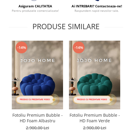
Asiguram CALITATEA
Ai INTREBARI? Contacteaza-ne!
Pentru produsele comercializate!
Raspundem rapid nevoilor tale.
PRODUSE SIMILARE
-14%
-14%
Fotoliu Premium Bubble -
Fotoliu Premium Bubble -
F
HD Foam Albastru
HD Foam Verde
2.900,00 Lei
2.900,00 Lei