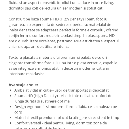
fluida si un aspect deosebit, fotoliul Luna aduce in orice living,
dormitor sau colt de lectura un aer modern si sofisticat.
Construit pe baza spumei HD (High Density) Foam, fotoliul
garanteaza o experienta de sedere superioara: materialul de
inalta densitate se adapteaza perfect la formele corpului, oferind
sprijin ferm si confort moale in acelasi timp. In plus, spuma HD
are o durabilitate excelenta, pastrandu-si elasticitatea si aspectul
chiar si dupa ani de utilizare intensa.
Textura placuta a materialului premium si paleta de culori
elegante transforma fotoliul Luna intr-o piesa versatila, capabila
sa se integreze armonios atat in decoruri moderne, cat si in
interioare mai clasice.
Avantaje cheie:
Ambalat vidat in cutie - usor de transportat si depozitat
Spuma HD (High Density) - elasticitate ridicata, confort de
lunga durata si sustinere optima
Design ergonomic si modern - forma fluida ce se muleaza pe
corp
Material textil premium - placut la atingere si rezistent in timp
Confort versatil - ideal pentru living, dormitor, zone de
relaxare sau colturi de lectura