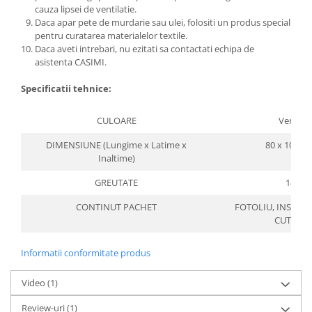
cauza lipsei de ventilatie.
Daca apar pete de murdarie sau ulei, folositi un produs special
pentru curatarea materialelor textile.
Daca aveti intrebari, nu ezitati sa contactati echipa de
asistenta CASIMI.
Specificatii tehnice:
CULOARE
Verde
DIMENSIUNE (Lungime x Latime x
80 x 100 x 
Inaltime)
GREUTATE
14
CONTINUT PACHET
FOTOLIU, INSTRU
CUTTER
Informatii conformitate produs
Video
(1)
Review-uri
(1)