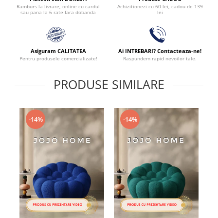
Achizitionezi cu 60 lei, cadou de 139
Ramburs la livrare, online cu cardul
lei
sau pana la 6 rate fara dobanda
Asiguram CALITATEA
Ai INTREBARI? Contacteaza-ne!
Pentru produsele comercializate!
Raspundem rapid nevoilor tale.
PRODUSE SIMILARE
-14%
-14%