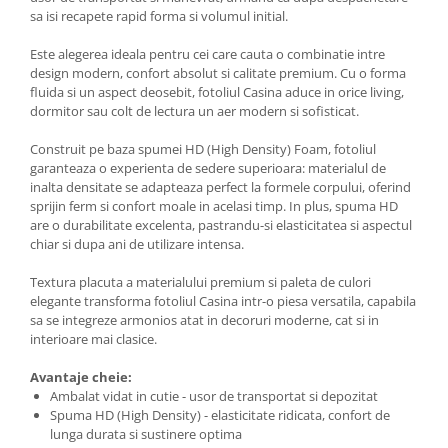
sa isi recapete rapid forma si volumul initial.
Este alegerea ideala pentru cei care cauta o combinatie intre
design modern, confort absolut si calitate premium. Cu o forma
fluida si un aspect deosebit, fotoliul Casina aduce in orice living,
dormitor sau colt de lectura un aer modern si sofisticat.
Construit pe baza spumei HD (High Density) Foam, fotoliul
garanteaza o experienta de sedere superioara: materialul de
inalta densitate se adapteaza perfect la formele corpului, oferind
sprijin ferm si confort moale in acelasi timp. In plus, spuma HD
are o durabilitate excelenta, pastrandu-si elasticitatea si aspectul
chiar si dupa ani de utilizare intensa.
Textura placuta a materialului premium si paleta de culori
elegante transforma fotoliul Casina intr-o piesa versatila, capabila
sa se integreze armonios atat in decoruri moderne, cat si in
interioare mai clasice.
Avantaje cheie:
Ambalat vidat in cutie - usor de transportat si depozitat
Spuma HD (High Density) - elasticitate ridicata, confort de
lunga durata si sustinere optima