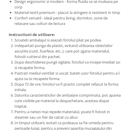
Design ergonomic si modern - forma fluida ce se muleaza pe
corp
Material textil premium - placut la atingere si rezistent in timp
Confort versatil - ideal pentru living, dormitor, zone de
relaxare sau colturi de lectura
Instructiuni de utilizare:
Scoateti ambalajul si asezati fotoliul pliat pe podea.
Indepartati punga de plastic, evitand utilizarea obiectelor
ascutite (cutit, foarfece, etc..), care pot zgaria materialul,
folositi cutterul din pachet.
Dupa deschiderea pungii sigilate, fotoliul va incepe imediat sa-
si recapete forma.
Pastrati mediul ventilat si uscat; bateti usor fotoliul pentru a-l
ajuta sa isi recapete forma
Dupa 72 de ore, fotoliul va fi practic complet refacut la forma
initiala.
Datorita caracteristicilor de ambalare comprimata, pot aparea
cute vizibile pe material la despachetare, acestea dispar
treptat.
Pentru a netezi mai repede materialul, poate fi folosit in
steamer sau un fier de calcat cu abur.
In timpul utilizarii, evitati ca podeaua sa fie umeda pentru
perioade lungi, pentru a preveni aparitia mucegaiului din