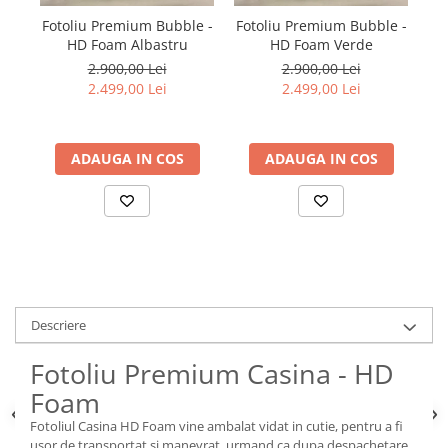
Fotoliu Premium Bubble -
Fotoliu Premium Bubble -
F
HD Foam Albastru
HD Foam Verde
2.900,00 Lei
2.900,00 Lei
2.499,00 Lei
2.499,00 Lei
ADAUGA IN COS
ADAUGA IN COS
Descriere
Fotoliu Premium Casina - HD
Foam
Fotoliul Casina HD Foam vine ambalat vidat in cutie, pentru a fi
usor de transportat si manevrat, urmand ca dupa despachetare