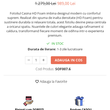
1.279,00 Lei
989,00 Lei
Persoane
Set Lenjerie Pat Blanita Iepure, 6
Piese, Cu Pilota Inclusa
Fotoliul Casina HD Foam imbina designul modern cu confortul
suprem. Realizat din spuma de inalta densitate (HD Foam) pentru
Lenjerii De Pat Premium Collection
sustinere durabila si relaxare totala, acest fotoliu devine piesa centrala
Set Lenjerie De Pat, 7 Piese, Cu
a oricarui spatiu. Nuantele de culori elegante adauga rafinament si
caldura, transformand fiecare moment de odihna intr-o experienta
Pilota / Cuvertura Inclusa
premium.
Set Lenjerie De Pat Jacquard Regal,
IN STOC
11 Piese, Cuvertura Inclusa
Durata de livrare:
1-3 zile lucratoare
Lenjerii Damasc Egiptean King Size
Lenjerii De Pat, Finet Premium, 1
ADAUGA IN COS
Persoana
Cod Produs:
SOF007.6
Lenjerii De Pat Damasc 1 Persoana
Lenjerii De Pat, Imprimeu 3D, 1
Adauga la Favorite
Persoana
Produse CADOU
Platesti cum DORESTI