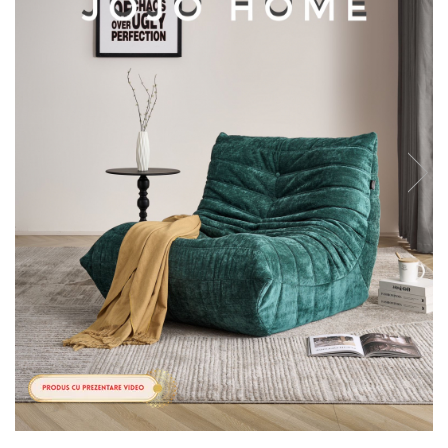
Cearceaf cu elastic
Cearceaf normal
Lenjerii De Pat Creponate
Lenjerii De Pat Bumbac Poplin 2
Persoane
Lenjerii De Pat Bumbac Poplin,
Matlasate, 2 Persoane
Lenjerii De Pat Bumbac Satinat 2
Persoane
Lenjerii De Pat Volanase
Lenjerii De Pat, Finet Premium 3D,
2 Persoane
Lenjerii De Pat Jacquard
Lenjerii De Pat Catifea
Lenjerii De Pat Cocolino
Set Lenjerie De Pat Blana
Artificiala De Iepure, 6 Piese, 2