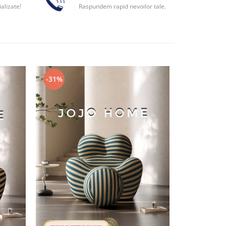
alizate!
Raspundem rapid nevoilor tale.
-31%
-31%