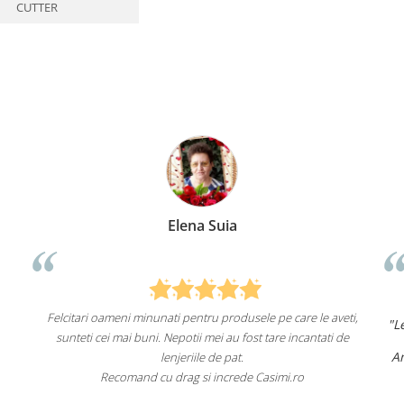
CUTTER
Anca Nica
e care le aveti,
"Lenjeriile de pat de la ei o sunt
de înaltă calita
re incantati de
un aspect foarte frumos.
Am comandat deja de mai multe ori și voi cont
fac asta în viitor.
imi.ro
Recomand cu încredere acest magazin onlin