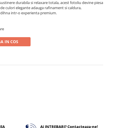
stinere durabila si relaxare totala, acest fotoliu devine piesa
e de culori elegante adauga rafinament si caldura,
dihna intr-o experienta premium.
are
A IN COS
TEA
Ai INTREBARI? Contacteaza-ne!