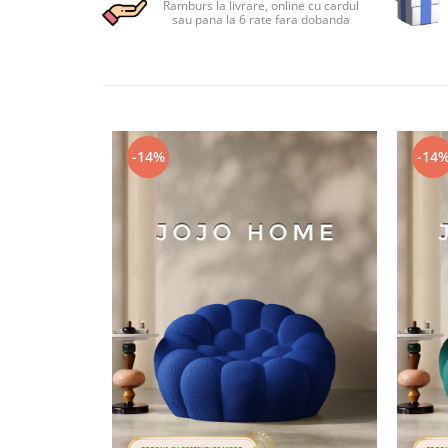
Ramburs la livrare, online cu cardul
Persoane
sau pana la 6 rate fara dobanda
Set Lenjerie Pat Blanita Iepure, 6
Piese, Cu Pilota Inclusa
Lenjerii De Pat Premium Collection
Set Lenjerie De Pat, 7 Piese, Cu
Pilota / Cuvertura Inclusa
-14%
-14
Set Lenjerie De Pat Jacquard Regal,
11 Piese, Cuvertura Inclusa
Lenjerii Damasc Egiptean King Size
Lenjerii De Pat, Finet Premium, 1
Persoana
Lenjerii De Pat Damasc 1 Persoana
Lenjerii De Pat, Imprimeu 3D, 1
Persoana