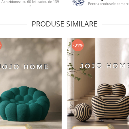
Achizitionezi cu 60 lei, cadou de 139
Pentru produsele comerci
lei
PRODUSE SIMILARE
%
-31%