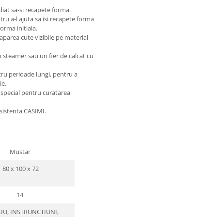
diat sa-si recapete forma.
ntru a-l ajuta sa isi recapete forma
orma initiala.
aparea cute vizibile pe material
n steamer sau un fier de calcat cu
tru perioade lungi, pentru a
ie.
 special pentru curatarea
asistenta CASIMI.
Mustar
80 x 100 x 72
14
IU, INSTRUNCTIUNI,