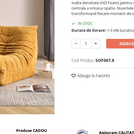
inalta densitate (HD Foam) pentru su
centrala a oricarui spatiu. Nuantel
transformand fiecare moment de o
IN STOC
Durata de livrare:
1-3 zile lucrato
ADAUG
Cod Produs:
SOF007.8
Adauga la Favorite
Produse CADOU
Asiguram CALITA