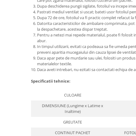
care pot zgaria materialul, folositi cutterul din pachet.
Dupa deschiderea pungii sigilate, fotoliul va incepe ime
Pastrati mediul ventilat si uscat; bateti usor fotoliul pe
Dupa 72 de ore, fotoliul va fi practic complet refacut la f
Datorita caracteristicilor de ambalare comprimata, pot 
la despachetare, acestea dispar treptat.
Pentru a netezi mai repede materialul, poate fi folosit i
abur.
In timpul utilizarii, evitati ca podeaua sa fie umeda pen
preveni aparitia mucegaiului din cauza lipsei de ventilat
Daca apar pete de murdarie sau ulei, folositi un produs
materialelor textile.
Daca aveti intrebari, nu ezitati sa contactati echipa de 
Specificatii tehnice:
CULOARE
DIMENSIUNE (Lungime x Latime x
Inaltime)
GREUTATE
CONTINUT PACHET
FOTOL