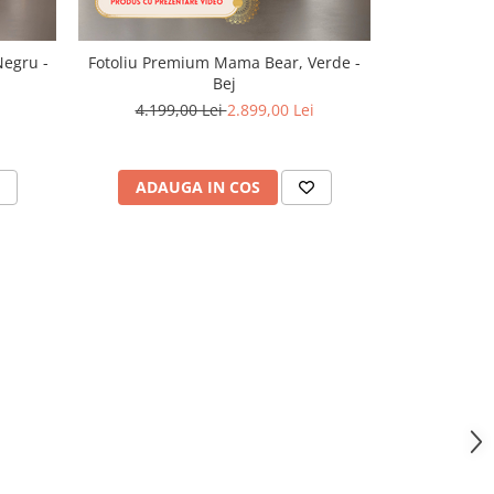
egru -
Fotoliu Premium Mama Bear, Verde -
Fotoliu Pr
Bej
4.199
4.199,00 Lei
2.899,00 Lei
ADAUGA IN COS
ADAU