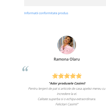
Informatii conformitate produs
laru
Elena Suia
e Casimi!
Felcitari oameni minunati pentru produsele p
e de casa apelez mereu cu
sunteti cei mai buni. Nepotii mei au fost ta
 ei.
lenjeriile de pat.
ipa extraordinara.
Recomand cu drag si increde Cas
simi!"