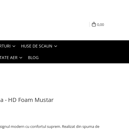
0,00
RTURI
HUSE DE SCAUN
TATE AER
BLOG
na - HD Foam Mustar
signul modern cu confortul suprem. Realizat din spuma de