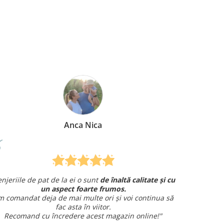
Mirela Vermesan
te și cu
Am comandat o lenjerie de pat pentru cadou
și am avut o întrebare și
am primit un răspuns rapid și
inua să
amabil.
Sunt foarte mulțumită!
e!"