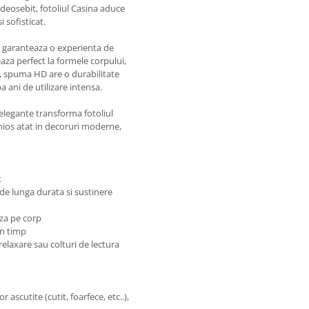
 deosebit, fotoliul Casina aduce
 sofisticat.
l garanteaza o experienta de
aza perfect la formele corpului,
us, spuma HD are o durabilitate
a ani de utilizare intensa.
elegante transforma fotoliul
onios atat in decoruri moderne,
t
 de lunga durata si sustinere
za pe corp
in timp
relaxare sau colturi de lectura
 ascutite (cutit, foarfece, etc..),