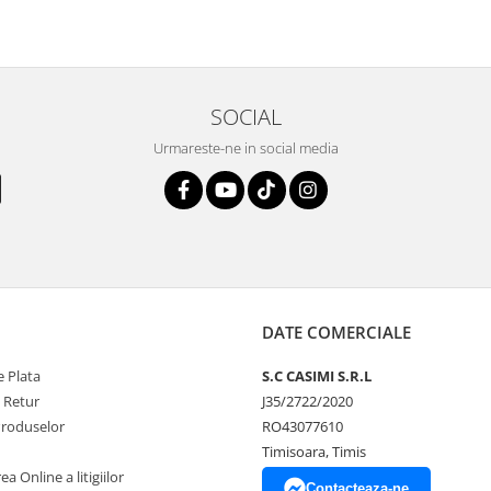
SOCIAL
Urmareste-ne in social media
DATE COMERCIALE
 Plata
S.C CASIMI S.R.L
e Retur
J35/2722/2020
Produselor
RO43077610
Timisoara, Timis
a Online a litigiilor
Contacteaza-ne