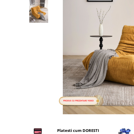
Cearceaf cu elastic
Cearceaf normal
Lenjerii De Pat Creponate
Lenjerii De Pat Bumbac Poplin 2
Persoane
Lenjerii De Pat Bumbac Poplin,
Matlasate, 2 Persoane
Lenjerii De Pat Bumbac Satinat 2
Persoane
Lenjerii De Pat Volanase
Lenjerii De Pat, Finet Premium 3D,
2 Persoane
Lenjerii De Pat Jacquard
Lenjerii De Pat Catifea
Lenjerii De Pat Cocolino
Distribuie
pe
Set Lenjerie De Pat Blana
Platesti cum DORESTI
Facebook
Artificiala De Iepure, 6 Piese, 2