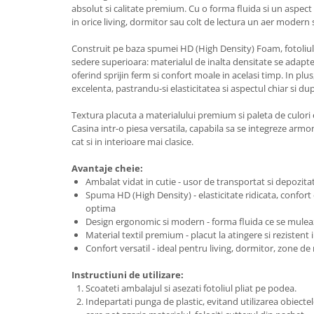
absolut si calitate premium. Cu o forma fluida si un aspect
in orice living, dormitor sau colt de lectura un aer modern si
Construit pe baza spumei HD (High Density) Foam, fotoliu
sedere superioara: materialul de inalta densitate se adapte
oferind sprijin ferm si confort moale in acelasi timp. In pl
excelenta, pastrandu-si elasticitatea si aspectul chiar si dup
Textura placuta a materialului premium si paleta de culori 
Casina intr-o piesa versatila, capabila sa se integreze arm
cat si in interioare mai clasice.
Avantaje cheie:
Ambalat vidat in cutie - usor de transportat si depozita
Spuma HD (High Density) - elasticitate ridicata, confort
optima
Design ergonomic si modern - forma fluida ce se mulea
Material textil premium - placut la atingere si rezistent 
Confort versatil - ideal pentru living, dormitor, zone de 
Instructiuni de utilizare:
Scoateti ambalajul si asezati fotoliul pliat pe podea.
Indepartati punga de plastic, evitand utilizarea obiectelor