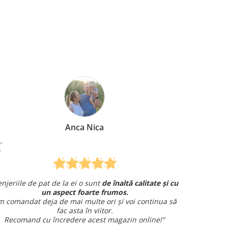
Mirela Vermesan
i cu
Am comandat o lenjerie de pat pentru cadou
și am avut o întrebare și
am primit un răspuns rapid și
 să
amabil.
Sunt foarte mulțumită!