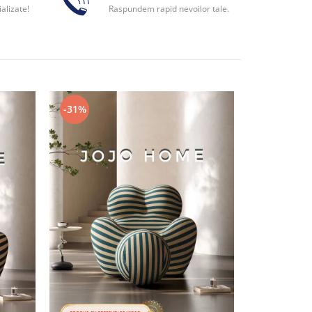
alizate!
Raspundem rapid nevoilor tale.
-31%
-31%