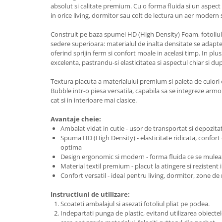
absolut si calitate premium. Cu o forma fluida si un aspect
in orice living, dormitor sau colt de lectura un aer modern si
Construit pe baza spumei HD (High Density) Foam, fotoliu
sedere superioara: materialul de inalta densitate se adapte
oferind sprijin ferm si confort moale in acelasi timp. In pl
excelenta, pastrandu-si elasticitatea si aspectul chiar si dup
Textura placuta a materialului premium si paleta de culori 
Bubble intr-o piesa versatila, capabila sa se integreze arm
cat si in interioare mai clasice.
Avantaje cheie:
Ambalat vidat in cutie - usor de transportat si depozita
Spuma HD (High Density) - elasticitate ridicata, confort
optima
Design ergonomic si modern - forma fluida ce se mulea
Material textil premium - placut la atingere si rezistent 
Confort versatil - ideal pentru living, dormitor, zone de 
Instructiuni de utilizare:
Scoateti ambalajul si asezati fotoliul pliat pe podea.
Indepartati punga de plastic, evitand utilizarea obiectelor