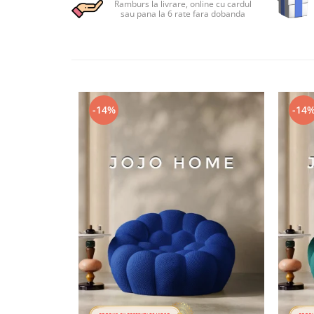
Ramburs la livrare, online cu cardul
Persoane
sau pana la 6 rate fara dobanda
Set Lenjerie Pat Blanita Iepure, 6
Piese, Cu Pilota Inclusa
Lenjerii De Pat Premium Collection
Set Lenjerie De Pat, 7 Piese, Cu
Pilota / Cuvertura Inclusa
-14%
-14
Set Lenjerie De Pat Jacquard Regal,
11 Piese, Cuvertura Inclusa
Lenjerii Damasc Egiptean King Size
Lenjerii De Pat, Finet Premium, 1
Persoana
Lenjerii De Pat Damasc 1 Persoana
Lenjerii De Pat, Imprimeu 3D, 1
Persoana