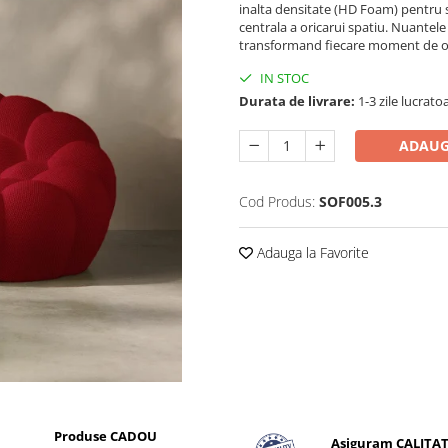
inalta densitate (HD Foam) pentru su
centrala a oricarui spatiu. Nuantel
transformand fiecare moment de o
IN STOC
Durata de livrare:
1-3 zile lucrato
ADAUG
Cod Produs:
SOF005.3
Adauga la Favorite
Produse CADOU
Asiguram CALITA