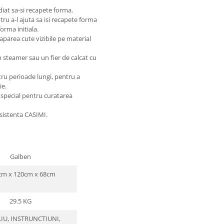
diat sa-si recapete forma.
ntru a-l ajuta sa isi recapete forma
orma initiala.
aparea cute vizibile pe material
n steamer sau un fier de calcat cu
tru perioade lungi, pentru a
ie.
 special pentru curatarea
asistenta CASIMI.
Galben
m x 120cm x 68cm
29.5 KG
IU, INSTRUNCTIUNI,