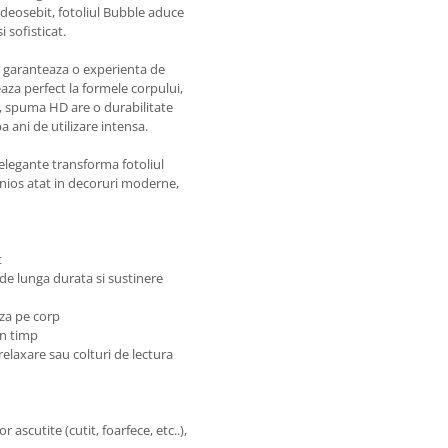
 deosebit, fotoliul Bubble aduce
 sofisticat.
l garanteaza o experienta de
aza perfect la formele corpului,
us, spuma HD are o durabilitate
a ani de utilizare intensa.
elegante transforma fotoliul
onios atat in decoruri moderne,
t
 de lunga durata si sustinere
za pe corp
in timp
relaxare sau colturi de lectura
 ascutite (cutit, foarfece, etc..),