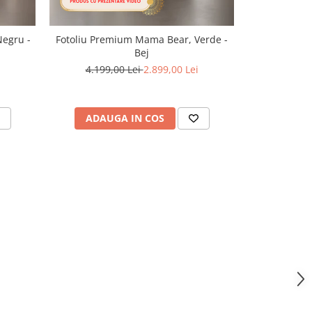
egru -
Fotoliu Premium Mama Bear, Verde -
Fotoliu Pr
Bej
4.199
4.199,00 Lei
2.899,00 Lei
ADAUGA IN COS
ADAU