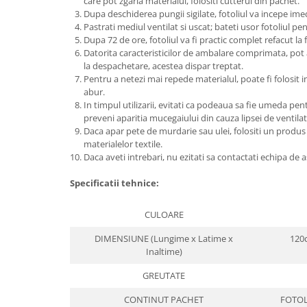
care pot zgaria materialul, folositi cutterul din pachet.
Dupa deschiderea pungii sigilate, fotoliul va incepe ime
Pastrati mediul ventilat si uscat; bateti usor fotoliul pe
Dupa 72 de ore, fotoliul va fi practic complet refacut la f
Datorita caracteristicilor de ambalare comprimata, pot 
la despachetare, acestea dispar treptat.
Pentru a netezi mai repede materialul, poate fi folosit i
abur.
In timpul utilizarii, evitati ca podeaua sa fie umeda pen
preveni aparitia mucegaiului din cauza lipsei de ventilat
Daca apar pete de murdarie sau ulei, folositi un produs
materialelor textile.
Daca aveti intrebari, nu ezitati sa contactati echipa de 
Specificatii tehnice:
CULOARE
DIMENSIUNE (Lungime x Latime x
120c
Inaltime)
GREUTATE
CONTINUT PACHET
FOTOL