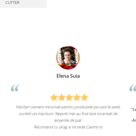
CUTTER
Anca Nica
re le aveti,
"Lenjeriile de pat de la ei o sunt
de înaltă calitate ș
ncantati de
un aspect foarte frumos.
Am comandat deja de mai multe ori și voi continua
fac asta în viitor.
ro
Recomand cu încredere acest magazin online!"