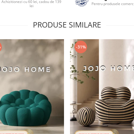
Achizitionezi cu 60 lei, cadou de 139
Pentru produsele comerci
lei
PRODUSE SIMILARE
%
-31%