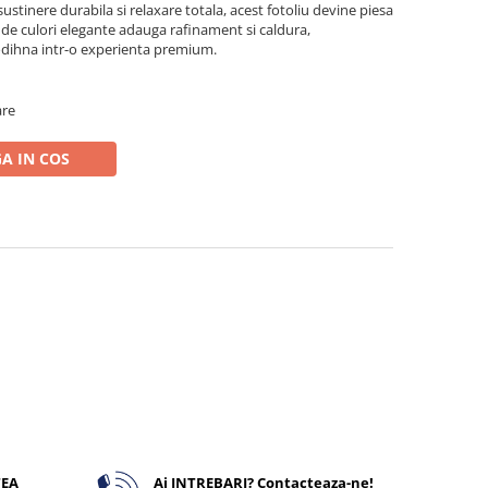
stinere durabila si relaxare totala, acest fotoliu devine piesa
e de culori elegante adauga rafinament si caldura,
dihna intr-o experienta premium.
are
A IN COS
TEA
Ai INTREBARI? Contacteaza-ne!