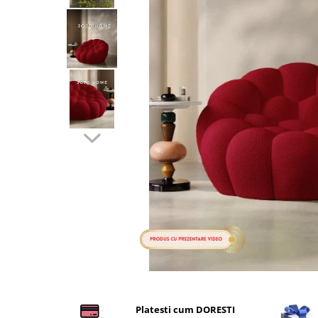
Cearceaf cu elastic
Cearceaf normal
Lenjerii De Pat Creponate
Lenjerii De Pat Bumbac Poplin 2
Persoane
Lenjerii De Pat Bumbac Poplin,
Matlasate, 2 Persoane
Lenjerii De Pat Bumbac Satinat 2
Persoane
Lenjerii De Pat Volanase
Lenjerii De Pat, Finet Premium 3D,
2 Persoane
Lenjerii De Pat Jacquard
Lenjerii De Pat Catifea
Lenjerii De Pat Cocolino
Distribuie
pe
Set Lenjerie De Pat Blana
Platesti cum DORESTI
Facebook
Artificiala De Iepure, 6 Piese, 2