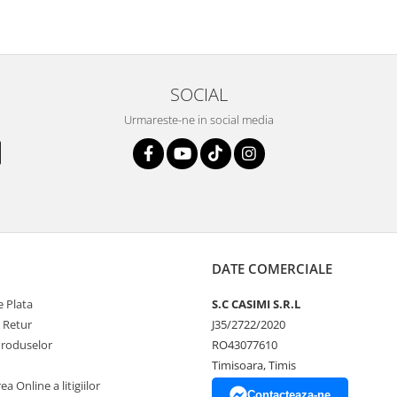
SOCIAL
Urmareste-ne in social media
DATE COMERCIALE
 Plata
S.C CASIMI S.R.L
e Retur
J35/2722/2020
Produselor
RO43077610
Timisoara, Timis
a Online a litigiilor
Contacteaza-ne