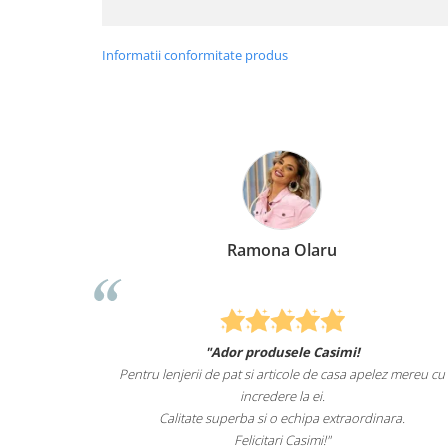
Informatii conformitate produs
u
Elena Suia
simi!
Felcitari oameni minunati pentru produsele pe ca
 casa apelez mereu cu
sunteti cei mai buni. Nepotii mei au fost tare i
lenjeriile de pat.
extraordinara.
Recomand cu drag si increde Casimi.
"