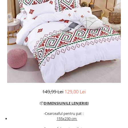
Cearceaf cu elastic
Cearceaf normal
Lenjerii De Pat Creponate
Lenjerii De Pat Bumbac Poplin 2
Persoane
Lenjerii De Pat Bumbac Poplin,
Matlasate, 2 Persoane
Lenjerii De Pat Bumbac Satinat 2
Persoane
Lenjerii De Pat Volanase
Lenjerii De Pat, Finet Premium 3D,
2 Persoane
149,99 Lei
129,00 Lei
Lenjerii De Pat Jacquard
Lenjerii De Pat Catifea
📦
DIMENSIUNILE LENJERIEI
Lenjerii De Pat Cocolino
-Cearceaful pentru pat :
155x230 cm
Set Lenjerie De Pat Blana
Artificiala De Iepure, 6 Piese, 2