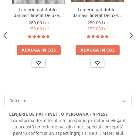
Lenjerie pat dublu,
Lenjerie pat dublu,
damasc finetat Deluxe, 6
damasc finetat Deluxe, 6
da
piese, cearceaf pat cu
piese, cearceaf pat cu
280,00 Lei
280,00 Lei
elastic, Maro
elastic, Alb
159,00 Lei
159,00 Lei
ADAUGA IN COS
ADAUGA IN COS
Descriere
LENJERIE DE PAT FINET , O PERSOANA - 4 PIESE
Transformă dormitorul într-un spațiu primitor și elegant
cu această lenjerie de pat din finet , special concepută
pentru confort și un aspect îngrijit zi de zi . Materialul