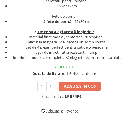
-Cearceaful pentru pilota :
Persoane
155x205 cm
Set Lenjerie Pat Blanita Iepure, 6
Piese, Cu Pilota Inclusa
-Fețe de pernă :
2 fețe de pernă
- 55x80 cm
Lenjerii De Pat Premium Collection
Set Lenjerie De Pat, 7 Piese, Cu
✔
De ce sa alegi acestă lenjerie ?
Pilota / Cuvertura Inclusa
material finet moale , confortabil și respirabil
plăcut la atingere , idel pentru un somn liniștit
Set Lenjerie De Pat Jacquard Regal,
set de 4 piese , perfect pentru pat de o persoană
11 Piese, Cuvertura Inclusa
ușor de întreținut și rezistent în timp
imprimeu moder ce completează elegant decorul dormitorului .
Lenjerii Damasc Egiptean King Size
IN STOC
Lenjerii De Pat, Finet Premium, 1
Durata de livrare:
1-3 zile lucratoare
Persoana
Lenjerii De Pat Damasc 1 Persoana
ADAUGA IN COS
Lenjerii De Pat, Imprimeu 3D, 1
Cod Produs:
LPBF4P6
Persoana
Adauga la Favorite