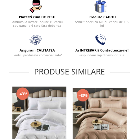
Produse CADOU
Platesti cum DORESTI
Achizitionezi cu 60 lei, cadou de 139
Ramburs la livrare, online cu cardul
lei
sau pana la 6 rate fara dobanda
Asiguram CALITATEA
Ai INTREBARI? Contacteaza-ne!
Pentru produsele comercializate!
Raspundem rapid nevoilor tale.
PRODUSE SIMILARE
-43%
-43%