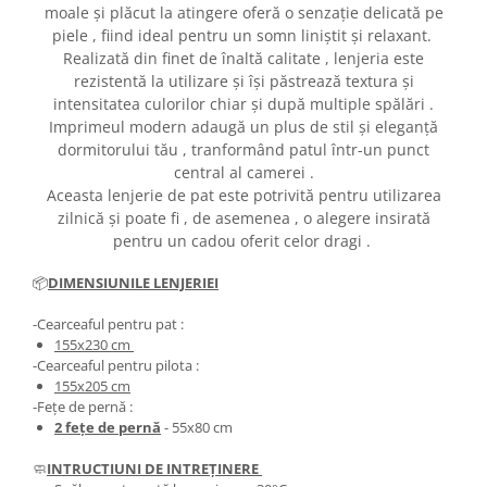
moale și plăcut la atingere oferă o senzație delicată pe
piele , fiind ideal pentru un somn liniștit și relaxant.
Realizată din finet de înaltă calitate , lenjeria este
rezistentă la utilizare și își păstrează textura și
intensitatea culorilor chiar și după multiple spălări .
Imprimeul modern adaugă un plus de stil și eleganță
dormitorului tău , tranformând patul într-un punct
central al camerei .
Aceasta lenjerie de pat este potrivită pentru utilizarea
zilnică și poate fi , de asemenea , o alegere insirată
pentru un cadou oferit celor dragi .
📦
DIMENSIUNILE LENJERIEI
-Cearceaful pentru pat :
155x230 cm
-Cearceaful pentru pilota :
155x205 cm
-Fețe de pernă :
2 fețe de pernă
- 55x80 cm
🧼
INTRUCTIUNI DE INTREȚINERE