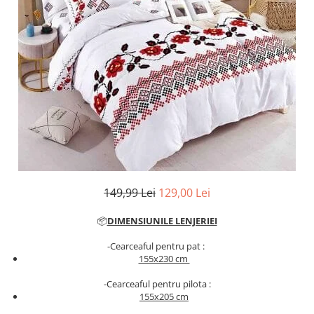
Cearceaf cu elastic
Cearceaf normal
Lenjerii De Pat Creponate
Lenjerii De Pat Bumbac Poplin 2
Persoane
Lenjerii De Pat Bumbac Poplin,
Matlasate, 2 Persoane
Lenjerii De Pat Bumbac Satinat 2
Persoane
Lenjerii De Pat Volanase
149,99 Lei
129,00 Lei
Lenjerii De Pat, Finet Premium 3D,
2 Persoane
📦
DIMENSIUNILE LENJERIEI
Lenjerii De Pat Jacquard
-Cearceaful pentru pat :
Lenjerii De Pat Catifea
155x230 cm
Lenjerii De Pat Cocolino
-Cearceaful pentru pilota :
Set Lenjerie De Pat Blana
155x205 cm
Artificiala De Iepure, 6 Piese, 2