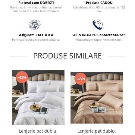
Produse CADOU
Platesti cum DORESTI
Achizitionezi cu 60 lei, cadou de 139
Ramburs la livrare, online cu cardul
lei
sau pana la 6 rate fara dobanda
Asiguram CALITATEA
Ai INTREBARI? Contacteaza-ne!
Pentru produsele comercializate!
Raspundem rapid nevoilor tale.
PRODUSE SIMILARE
-43%
-43%
Lenjerie pat dublu,
Lenjerie pat dublu,