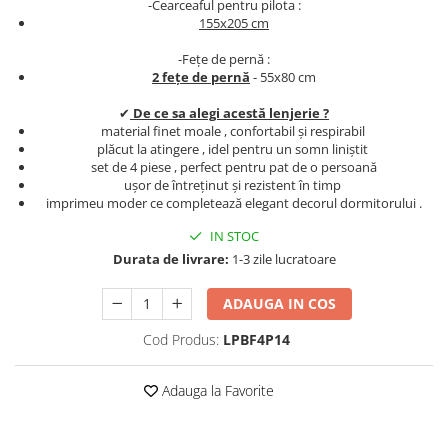
-Cearceaful pentru pilota :
Persoane
155x205 cm
Set Lenjerie Pat Blanita Iepure, 6
Piese, Cu Pilota Inclusa
-Fețe de pernă :
Lenjerii De Pat Premium Collection
2 fețe de pernă
- 55x80 cm
Set Lenjerie De Pat, 7 Piese, Cu
✔
De ce sa alegi acestă lenjerie ?
Pilota / Cuvertura Inclusa
material finet moale , confortabil și respirabil
plăcut la atingere , idel pentru un somn liniștit
Set Lenjerie De Pat Jacquard Regal,
set de 4 piese , perfect pentru pat de o persoană
11 Piese, Cuvertura Inclusa
ușor de întreținut și rezistent în timp
imprimeu moder ce completează elegant decorul dormitorului .
Lenjerii Damasc Egiptean King Size
IN STOC
Lenjerii De Pat, Finet Premium, 1
Durata de livrare:
1-3 zile lucratoare
Persoana
Lenjerii De Pat Damasc 1 Persoana
ADAUGA IN COS
Lenjerii De Pat, Imprimeu 3D, 1
Cod Produs:
LPBF4P14
Persoana
Adauga la Favorite