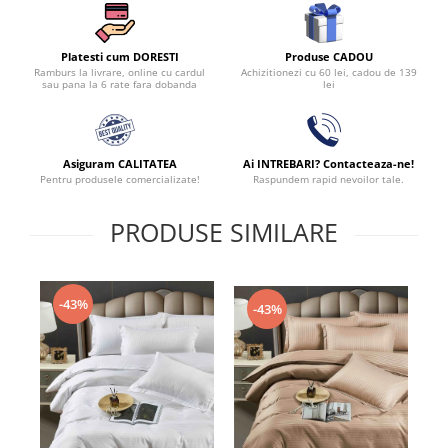
Produse CADOU
Platesti cum DORESTI
Achizitionezi cu 60 lei, cadou de 139
Ramburs la livrare, online cu cardul
lei
sau pana la 6 rate fara dobanda
Asiguram CALITATEA
Ai INTREBARI? Contacteaza-ne!
Pentru produsele comercializate!
Raspundem rapid nevoilor tale.
PRODUSE SIMILARE
-43%
-43%