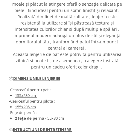
moale și plăcut la atingere oferă o senzație delicată pe
piele , fiind ideal pentru un somn liniștit și relaxant.
Realizată din finet de înaltă calitate , lenjeria este
rezistentă la utilizare și își păstrează textura și
intensitatea culorilor chiar și după multiple spălări .
Imprimeul modern adaugă un plus de stil și eleganță
dormitorului tău , tranformând patul într-un punct
central al camerei .
Aceasta lenjerie de pat este potrivită pentru utilizarea
zilnică și poate fi , de asemenea , o alegere insirată
pentru un cadou oferit celor dragi .
📦
DIMENSIUNILE LENJERIEI
-Cearceaful pentru pat :
155x230 cm
-Cearceaful pentru pilota :
155x205 cm
-Fețe de pernă :
2 fețe de pernă
- 55x80 cm
🧼
INTRUCTIUNI DE INTREȚINERE