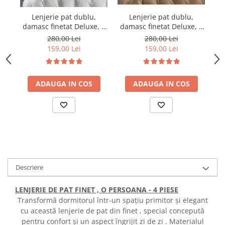
Lenjerie pat dublu,
Lenjerie pat dublu,
damasc finetat Deluxe, 6
damasc finetat Deluxe, 6
da
piese, cearceaf pat cu
piese, cearceaf pat cu
280,00 Lei
280,00 Lei
elastic, Maro
elastic, Alb
159,00 Lei
159,00 Lei
ADAUGA IN COS
ADAUGA IN COS
Descriere
LENJERIE DE PAT FINET , O PERSOANA - 4 PIESE
Transformă dormitorul într-un spațiu primitor și elegant
cu această lenjerie de pat din finet , special concepută
pentru confort și un aspect îngrijit zi de zi . Materialul