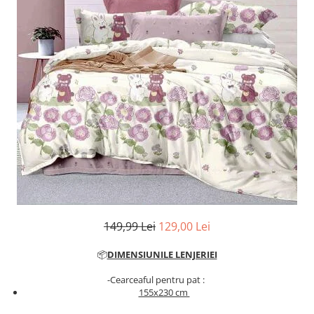
Cearceaf cu elastic
Cearceaf normal
Lenjerii De Pat Creponate
Lenjerii De Pat Bumbac Poplin 2
Persoane
Lenjerii De Pat Bumbac Poplin,
Matlasate, 2 Persoane
Lenjerii De Pat Bumbac Satinat 2
Persoane
Lenjerii De Pat Volanase
Lenjerii De Pat, Finet Premium 3D,
2 Persoane
149,99 Lei
129,00 Lei
Lenjerii De Pat Jacquard
Lenjerii De Pat Catifea
📦
DIMENSIUNILE LENJERIEI
Lenjerii De Pat Cocolino
-Cearceaful pentru pat :
155x230 cm
Set Lenjerie De Pat Blana
Artificiala De Iepure, 6 Piese, 2