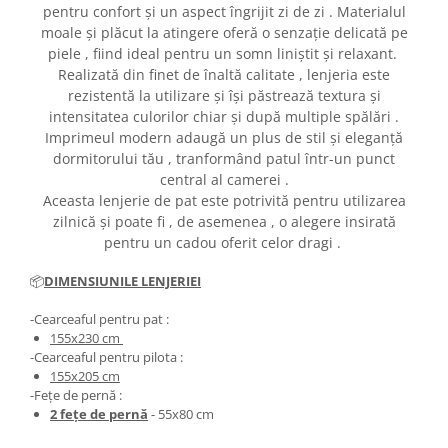
pentru confort și un aspect îngrijit zi de zi . Materialul
moale și plăcut la atingere oferă o senzație delicată pe
piele , fiind ideal pentru un somn liniștit și relaxant.
Realizată din finet de înaltă calitate , lenjeria este
rezistentă la utilizare și își păstrează textura și
intensitatea culorilor chiar și după multiple spălări .
Imprimeul modern adaugă un plus de stil și eleganță
dormitorului tău , tranformând patul într-un punct
central al camerei .
Aceasta lenjerie de pat este potrivită pentru utilizarea
zilnică și poate fi , de asemenea , o alegere insirată
pentru un cadou oferit celor dragi .
📦
DIMENSIUNILE LENJERIEI
-Cearceaful pentru pat :
155x230 cm
-Cearceaful pentru pilota :
155x205 cm
-Fețe de pernă :
2 fețe de pernă
- 55x80 cm