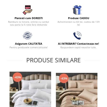
Produse CADOU
Platesti cum DORESTI
Achizitionezi cu 60 lei, cadou de 139
Ramburs la livrare, online cu cardul
lei
sau pana la 6 rate fara dobanda
Asiguram CALITATEA
Ai INTREBARI? Contacteaza-ne!
Pentru produsele comercializate!
Raspundem rapid nevoilor tale.
PRODUSE SIMILARE
-43%
-43%