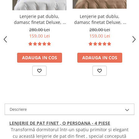
Lenjerie pat dublu,
Lenjerie pat dublu,
damasc finetat Deluxe, 6
damasc finetat Deluxe, 6
da
piese, cearceaf pat cu
piese, cearceaf pat cu
280,00 Lei
280,00 Lei
elastic, Maro
elastic, Alb
159,00 Lei
159,00 Lei
ADAUGA IN COS
ADAUGA IN COS
Descriere
LENJERIE DE PAT FINET , O PERSOANA - 4 PIESE
Transformă dormitorul într-un spațiu primitor și elegant
cu această lenjerie de pat din finet , special concepută