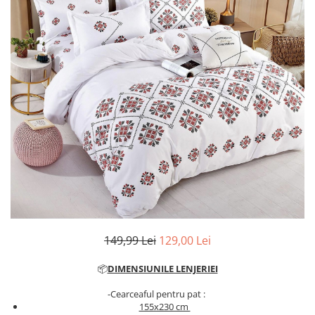
Cearceaf cu elastic
Cearceaf normal
Lenjerii De Pat Creponate
Lenjerii De Pat Bumbac Poplin 2
Persoane
Lenjerii De Pat Bumbac Poplin,
Matlasate, 2 Persoane
Lenjerii De Pat Bumbac Satinat 2
Persoane
Lenjerii De Pat Volanase
Lenjerii De Pat, Finet Premium 3D,
2 Persoane
Lenjerii De Pat Jacquard
149,99 Lei
129,00 Lei
Lenjerii De Pat Catifea
📦
DIMENSIUNILE LENJERIEI
Lenjerii De Pat Cocolino
-Cearceaful pentru pat :
Set Lenjerie De Pat Blana
155x230 cm
Artificiala De Iepure, 6 Piese, 2