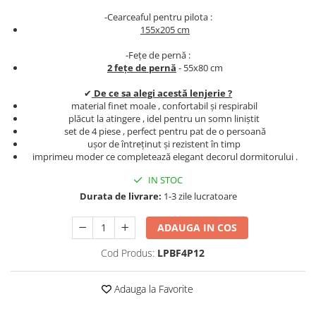
Persoane
-Cearceaful pentru pilota :
Set Lenjerie Pat Blanita Iepure, 6
155x205 cm
Piese, Cu Pilota Inclusa
Lenjerii De Pat Premium Collection
-Fețe de pernă :
2 fețe de pernă
- 55x80 cm
Set Lenjerie De Pat, 7 Piese, Cu
Pilota / Cuvertura Inclusa
✔
De ce sa alegi acestă lenjerie ?
material finet moale , confortabil și respirabil
Set Lenjerie De Pat Jacquard Regal,
plăcut la atingere , idel pentru un somn liniștit
11 Piese, Cuvertura Inclusa
set de 4 piese , perfect pentru pat de o persoană
ușor de întreținut și rezistent în timp
Lenjerii Damasc Egiptean King Size
imprimeu moder ce completează elegant decorul dormitorului .
Lenjerii De Pat, Finet Premium, 1
IN STOC
Persoana
Durata de livrare:
1-3 zile lucratoare
Lenjerii De Pat Damasc 1 Persoana
Lenjerii De Pat, Imprimeu 3D, 1
ADAUGA IN COS
Persoana
Cod Produs:
LPBF4P12
Adauga la Favorite