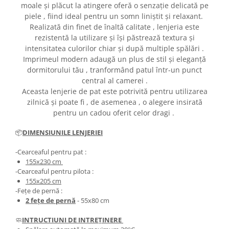
moale și plăcut la atingere oferă o senzație delicată pe
piele , fiind ideal pentru un somn liniștit și relaxant.
Realizată din finet de înaltă calitate , lenjeria este
rezistentă la utilizare și își păstrează textura și
intensitatea culorilor chiar și după multiple spălări .
Imprimeul modern adaugă un plus de stil și eleganță
dormitorului tău , tranformând patul într-un punct
central al camerei .
Aceasta lenjerie de pat este potrivită pentru utilizarea
zilnică și poate fi , de asemenea , o alegere insirată
pentru un cadou oferit celor dragi .
📦
DIMENSIUNILE LENJERIEI
-Cearceaful pentru pat :
155x230 cm
-Cearceaful pentru pilota :
155x205 cm
-Fețe de pernă :
2 fețe de pernă
- 55x80 cm
🧼
INTRUCTIUNI DE INTREȚINERE