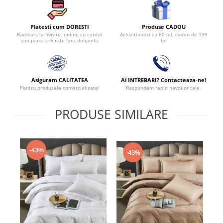
Produse CADOU
Platesti cum DORESTI
Achizitionezi cu 60 lei, cadou de 139
Ramburs la livrare, online cu cardul
lei
sau pana la 6 rate fara dobanda
Asiguram CALITATEA
Ai INTREBARI? Contacteaza-ne!
Pentru produsele comercializate!
Raspundem rapid nevoilor tale.
PRODUSE SIMILARE
-43%
-43%