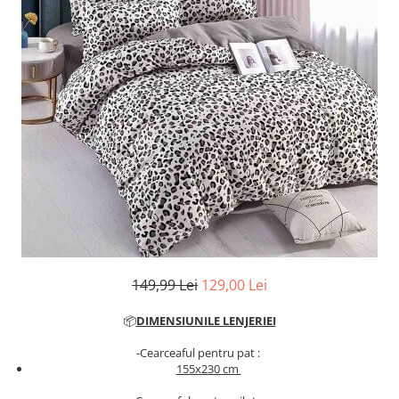
Cearceaf cu elastic
Cearceaf normal
Lenjerii De Pat Creponate
Lenjerii De Pat Bumbac Poplin 2
Persoane
Lenjerii De Pat Bumbac Poplin,
Matlasate, 2 Persoane
Lenjerii De Pat Bumbac Satinat 2
Persoane
Lenjerii De Pat Volanase
Lenjerii De Pat, Finet Premium 3D,
2 Persoane
149,99 Lei
129,00 Lei
Lenjerii De Pat Jacquard
Lenjerii De Pat Catifea
📦
DIMENSIUNILE LENJERIEI
Lenjerii De Pat Cocolino
-Cearceaful pentru pat :
155x230 cm
Set Lenjerie De Pat Blana
Artificiala De Iepure, 6 Piese, 2