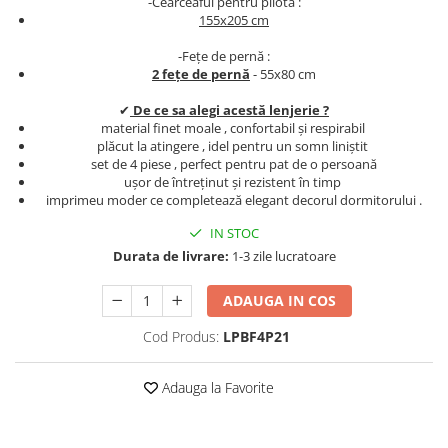
-Cearceaful pentru pilota :
Persoane
155x205 cm
Set Lenjerie Pat Blanita Iepure, 6
Piese, Cu Pilota Inclusa
-Fețe de pernă :
2 fețe de pernă
- 55x80 cm
Lenjerii De Pat Premium Collection
Set Lenjerie De Pat, 7 Piese, Cu
✔
De ce sa alegi acestă lenjerie ?
Pilota / Cuvertura Inclusa
material finet moale , confortabil și respirabil
plăcut la atingere , idel pentru un somn liniștit
Set Lenjerie De Pat Jacquard Regal,
set de 4 piese , perfect pentru pat de o persoană
11 Piese, Cuvertura Inclusa
ușor de întreținut și rezistent în timp
imprimeu moder ce completează elegant decorul dormitorului .
Lenjerii Damasc Egiptean King Size
IN STOC
Lenjerii De Pat, Finet Premium, 1
Durata de livrare:
1-3 zile lucratoare
Persoana
Lenjerii De Pat Damasc 1 Persoana
ADAUGA IN COS
Lenjerii De Pat, Imprimeu 3D, 1
Cod Produs:
LPBF4P21
Persoana
Adauga la Favorite