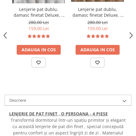
Lenjerie pat dublu,
Lenjerie pat dublu,
damasc finetat Deluxe, 6
damasc finetat Deluxe, 6
da
piese, cearceaf pat cu
piese, cearceaf pat cu
280,00 Lei
280,00 Lei
elastic, Maro
elastic, Alb
159,00 Lei
159,00 Lei
ADAUGA IN COS
ADAUGA IN COS
Descriere
LENJERIE DE PAT FINET , O PERSOANA - 4 PIESE
Transformă dormitorul într-un spațiu primitor și elegant
cu această lenjerie de pat din finet , special concepută
pentru confort și un aspect îngrijit zi de zi . Materialul