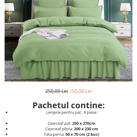
Cearceaf cu elastic
Cearceaf normal
Lenjerii De Pat Creponate
Lenjerii De Pat Bumbac Poplin 2
Persoane
Lenjerii De Pat Bumbac Poplin,
Matlasate, 2 Persoane
Lenjerii De Pat Bumbac Satinat 2
Persoane
Lenjerii De Pat Volanase
Lenjerii De Pat, Finet Premium 3D,
250,00 Lei
150,00 Lei
2 Persoane
Lenjerii De Pat Jacquard
Pachetul contine:
Lenjerii De Pat Catifea
Lenjerie pentru pat , 6 piese:
Lenjerii De Pat Cocolino
Cearceaf pat:
250 x 270cm
Set Lenjerie De Pat Blana
Cearceaf pilota:
200 x 230 cm
Fata perna:
50 x 70 cm (2 buc)
Artificiala De Iepure, 6 Piese, 2