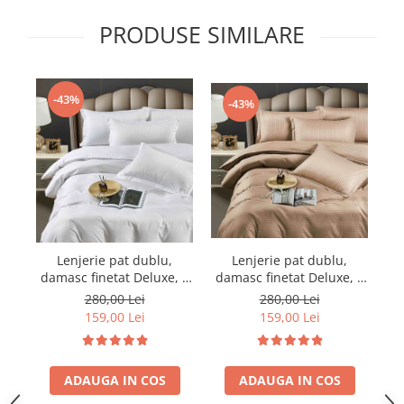
PRODUSE SIMILARE
-43%
-43%
Lenjerie pat dublu,
Lenjerie pat dublu,
damasc finetat Deluxe, 6
damasc finetat Deluxe, 6
da
piese, cearceaf pat cu
piese, cearceaf pat cu
280,00 Lei
280,00 Lei
elastic, Maro
elastic, Alb
159,00 Lei
159,00 Lei
ADAUGA IN COS
ADAUGA IN COS