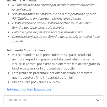
Intretinere produs:
Nu folositi inalbitori chimici,pot decolora imprimeul acestei
lenjerii de pat
Spalati automat sau manual avand o temperatura a apei de
40 ºC,utilizand un detergent pentru rufe colorate
Uscati lenjeria de pat la uscatorul electric sau in aer liber
ferind-o de razele directe ale soarelui
Calcati lenjeria de pat dupa uscare la maxim 130ºC
Depozitati lenjeria de pat ferind-o de umezeala si molii,in huse
speciale
Informatii Suplimentare:
Va recomandam ca la prima utilizare sa spalati produsul
pentru a respecta o igiena corectaIn cazul fetelor de perne
incluse in pachet, pot exista mici diferente fata de fotografie,in
functie de taiera lor in procesul de productie
Fotografiile de prezentare pot diferi usor fata de realitate,
nuanta acestora fiind influentata de lumini
Dimensiunile pot varia cu +/- 5 cm
Informatii conformitate produs
Review-uri
(0)