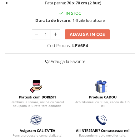
Fata perna:
70 x 70 cm (2 buc)
Persoane
Set Lenjerie Pat Blanita Iepure, 6
IN STOC
Piese, Cu Pilota Inclusa
Durata de livrare:
1-3 zile lucratoare
Lenjerii De Pat Premium Collection
Set Lenjerie De Pat, 7 Piese, Cu
ADAUGA IN COS
Pilota / Cuvertura Inclusa
Cod Produs:
LPV6P4
Set Lenjerie De Pat Jacquard Regal,
11 Piese, Cuvertura Inclusa
Adauga la Favorite
Lenjerii Damasc Egiptean King Size
Lenjerii De Pat, Finet Premium, 1
Persoana
Lenjerii De Pat Damasc 1 Persoana
Produse CADOU
Platesti cum DORESTI
Lenjerii De Pat, Imprimeu 3D, 1
Achizitionezi cu 60 lei, cadou de 139
Ramburs la livrare, online cu cardul
lei
sau pana la 6 rate fara dobanda
Persoana
Asiguram CALITATEA
Ai INTREBARI? Contacteaza-ne!
Pentru produsele comercializate!
Raspundem rapid nevoilor tale.