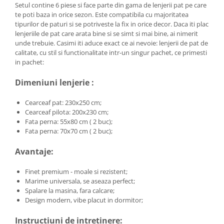
Setul contine 6 piese si face parte din gama de lenjerii pat pe care
te poti baza in orice sezon. Este compatibila cu majoritatea
tipurilor de paturi si se potriveste la fix in orice decor. Daca iti plac
lenjeriile de pat care arata bine si se simt si mai bine, ai nimerit
unde trebuie. Casimi iti aduce exact ce ai nevoie: lenjerii de pat de
calitate, cu stil si functionalitate intr-un singur pachet, ce primesti
in pachet:
Dimeniuni lenjerie :
Cearceaf pat: 230x250 cm;
Cearceaf pilota: 200x230 cm;
Fata perna: 55x80 cm ( 2 buc);
Fata perna: 70x70 cm ( 2 buc);
Avantaje:
Finet premium - moale si rezistent;
Marime universala, se aseaza perfect;
Spalare la masina, fara calcare;
Design modern, vibe placut in dormitor;
Instructiuni de intretinere: