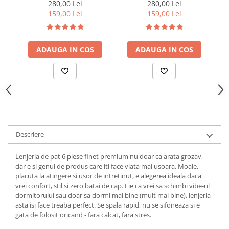
piese, cearceaf pat cu
piese, cearceaf pat cu
280,00 Lei
280,00 Lei
elastic, Maro
elastic, Alb
159,00 Lei
159,00 Lei
ADAUGA IN COS
ADAUGA IN COS
Descriere
Lenjeria de pat 6 piese finet premium nu doar ca arata grozav,
dar e si genul de produs care iti face viata mai usoara. Moale,
placuta la atingere si usor de intretinut, e alegerea ideala daca
vrei confort, stil si zero batai de cap. Fie ca vrei sa schimbi vibe-ul
dormitorului sau doar sa dormi mai bine (mult mai bine), lenjeria
asta isi face treaba perfect. Se spala rapid, nu se sifoneaza si e
gata de folosit oricand - fara calcat, fara stres.