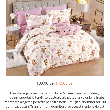
Cearceaf cu elastic
Cearceaf normal
Lenjerii De Pat Creponate
Lenjerii De Pat Bumbac Poplin 2
Persoane
Lenjerii De Pat Bumbac Poplin,
Matlasate, 2 Persoane
Lenjerii De Pat Bumbac Satinat 2
Persoane
Lenjerii De Pat Volanase
Lenjerii De Pat, Finet Premium 3D,
2 Persoane
Lenjerii De Pat Jacquard
199,00 Lei
149,00 Lei
Lenjerii De Pat Catifea
Această lenjerie pentru pat dublu cu 6 piese prezintă un design
Lenjerii De Pat Cocolino
modern raportat la tendințele actuale ale pieței, iar culorile rafinate
reprezintă alegerea perfectă pentru esteticul reușit al dormitoritorului
Set Lenjerie De Pat Blana
dumneavoastră. Transforma-ti dormitorul cu aceasta lenjerie de pat
Artificiala De Iepure, 6 Piese, 2