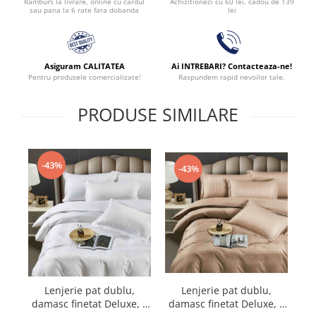
Achizitionezi cu 60 lei, cadou de 139
Ramburs la livrare, online cu cardul
lei
sau pana la 6 rate fara dobanda
Asiguram CALITATEA
Ai INTREBARI? Contacteaza-ne!
Pentru produsele comercializate!
Raspundem rapid nevoilor tale.
PRODUSE SIMILARE
-43%
-43%
Lenjerie pat dublu,
Lenjerie pat dublu,
damasc finetat Deluxe, 6
damasc finetat Deluxe, 6
da