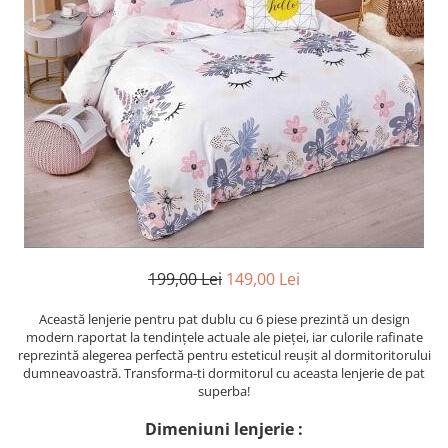
Cearceaf cu elastic
Cearceaf normal
Lenjerii De Pat Creponate
Lenjerii De Pat Bumbac Poplin 2
Persoane
Lenjerii De Pat Bumbac Poplin,
Matlasate, 2 Persoane
Lenjerii De Pat Bumbac Satinat 2
Persoane
Lenjerii De Pat Volanase
Lenjerii De Pat, Finet Premium 3D,
199,00 Lei
149,00 Lei
2 Persoane
Această lenjerie pentru pat dublu cu 6 piese prezintă un design
Lenjerii De Pat Jacquard
modern raportat la tendințele actuale ale pieței, iar culorile rafinate
reprezintă alegerea perfectă pentru esteticul reușit al dormitoritorului
Lenjerii De Pat Catifea
dumneavoastră. Transforma-ti dormitorul cu aceasta lenjerie de pat
Lenjerii De Pat Cocolino
superba!
Set Lenjerie De Pat Blana
Dimeniuni lenjerie :
Artificiala De Iepure, 6 Piese, 2