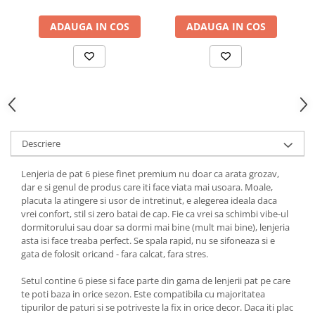
ADAUGA IN COS
ADAUGA IN COS
Descriere
Lenjeria de pat 6 piese finet premium nu doar ca arata grozav,
dar e si genul de produs care iti face viata mai usoara. Moale,
placuta la atingere si usor de intretinut, e alegerea ideala daca
vrei confort, stil si zero batai de cap. Fie ca vrei sa schimbi vibe-ul
dormitorului sau doar sa dormi mai bine (mult mai bine), lenjeria
asta isi face treaba perfect. Se spala rapid, nu se sifoneaza si e
gata de folosit oricand - fara calcat, fara stres.
Setul contine 6 piese si face parte din gama de lenjerii pat pe care
te poti baza in orice sezon. Este compatibila cu majoritatea
tipurilor de paturi si se potriveste la fix in orice decor. Daca iti plac