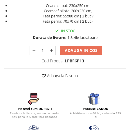
Persoane
Cearceaf pat: 230x250 cm;
Set Lenjerie Pat Blanita Iepure, 6
Cearceaf pilota: 200x230 cm;
Piese, Cu Pilota Inclusa
Fata perna: 55x80 cm ( 2 buc);
Fata perna: 70x70 cm ( 2 buc);
Lenjerii De Pat Premium Collection
Set Lenjerie De Pat, 7 Piese, Cu
IN STOC
Pilota / Cuvertura Inclusa
Durata de livrare:
1-3 zile lucratoare
Set Lenjerie De Pat Jacquard Regal,
ADAUGA IN COS
11 Piese, Cuvertura Inclusa
Lenjerii Damasc Egiptean King Size
Cod Produs:
LPBF6P13
Lenjerii De Pat, Finet Premium, 1
Persoana
Adauga la Favorite
Lenjerii De Pat Damasc 1 Persoana
Lenjerii De Pat, Imprimeu 3D, 1
Persoana
Produse CADOU
Platesti cum DORESTI
Achizitionezi cu 60 lei, cadou de 139
Ramburs la livrare, online cu cardul
lei
sau pana la 6 rate fara dobanda