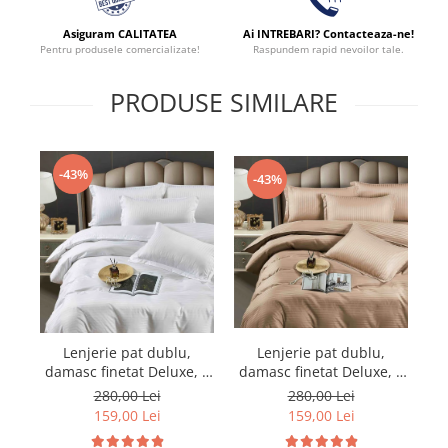
Asiguram CALITATEA
Ai INTREBARI? Contacteaza-ne!
Pentru produsele comercializate!
Raspundem rapid nevoilor tale.
PRODUSE SIMILARE
-43%
-43%
Lenjerie pat dublu,
Lenjerie pat dublu,
damasc finetat Deluxe, 6
damasc finetat Deluxe, 6
da
piese, cearceaf pat cu
piese, cearceaf pat cu
280,00 Lei
280,00 Lei
elastic, Maro
elastic, Alb
159,00 Lei
159,00 Lei