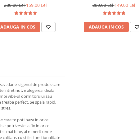
Maro
280,00 Lei
159,00 Lei
280,00 Lei
149,00 Lei
ADAUGA IN COS
ADAUGA IN COS
zav, dar e si genul de produs care
de intretinut, e alegerea ideala
chimbi vibe-ul dormitorului sau
e treaba perfect. Se spala rapid,
 stres.
e care te poti baza in orice
se potriveste la fix in orice
mt si mai bine, ai nimerit unde
 calitate, cu stil si functionalitate