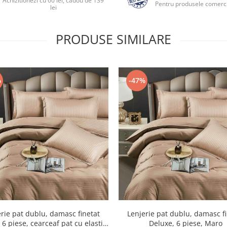
Achizitionezi cu 60 lei, cadou de 139
Pentru produsele comerci
lei
PRODUSE SIMILARE
%
-47%
rie pat dublu, damasc finetat
Lenjerie pat dublu, damasc f
 6 piese, cearceaf pat cu elastic,
Deluxe, 6 piese, Maro