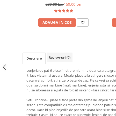
Alb
280,00 Lei
159,00 Lei
ADAUGA IN COS
Review-uri
(0)
Descriere
Lenjeria de pat 6 piese finet premium nu doar ca arata gro
iti face viata mai usoara. Moale, placuta la atingere si usor 
daca vrei confort, stil si zero batai de cap. Fie ca vrei sa s
doar sa dormi mai bine (mult mai bine), lenjeria asta isi fac
nu se sifoneaza si e gata de folosit oricand - fara calcat, fara
Setul contine 6 piese si face parte din gama de lenjerii pat p
sezon. Este compatibila cu majoritatea tipurilor de paturi si 
decor. Daca iti plac lenjeriile de pat care arata bine si se si
trebuie. Casimi iti aduce exact ce ai nevoie: lenjerii de pat de