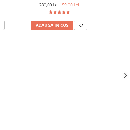
Gri Inchis
280,00 Lei
159,00 Lei
280,
ADAUGA IN COS
ADAU