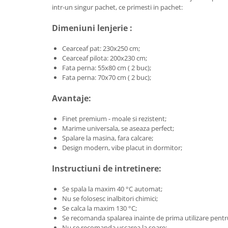
intr-un singur pachet, ce primesti in pachet:
Dimeniuni lenjerie :
Cearceaf pat: 230x250 cm;
Cearceaf pilota: 200x230 cm;
Fata perna: 55x80 cm ( 2 buc);
Fata perna: 70x70 cm ( 2 buc);
Avantaje:
Finet premium - moale si rezistent;
Marime universala, se aseaza perfect;
Spalare la masina, fara calcare;
Design modern, vibe placut in dormitor;
Instructiuni de intretinere:
Se spala la maxim 40 °C automat;
Nu se folosesc inalbitori chimici;
Se calca la maxim 130 °C;
Se recomanda spalarea inainte de prima utilizare pentru
Nu se recomanda uscarea la soare;