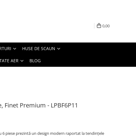
0,00
RTURI
HUSE DE SCAUN
TATE AER
BLOG
se, Finet Premium - LPBF6P11
u 6 piese prezintă un design modern raportat la tendințele