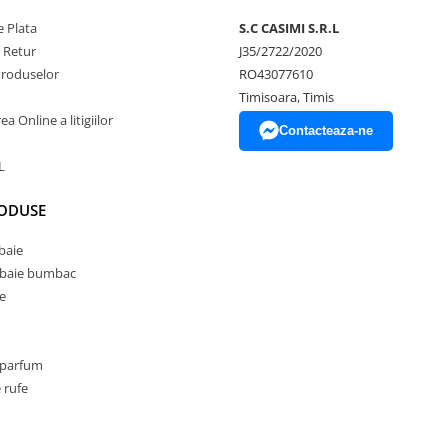
 Plata
S.C CASIMI S.R.L
e Retur
J35/2722/2020
Produselor
RO43077610
Timisoara, Timis
a Online a litigiilor
Contacteaza-ne
L
RODUSE
baie
 baie bumbac
e
 parfum
 rufe