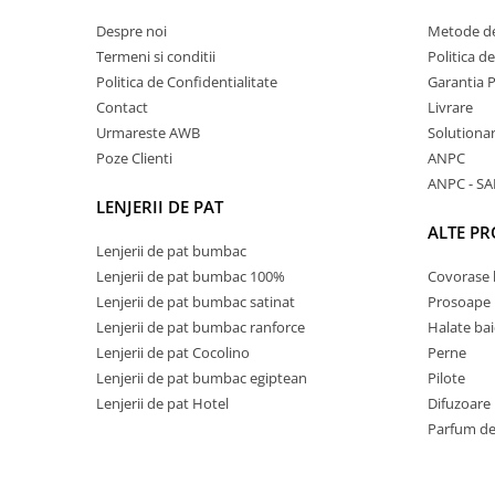
Despre noi
Metode de
Termeni si conditii
Politica d
Politica de Confidentialitate
Garantia 
Contact
Livrare
Urmareste AWB
Solutionare
Poze Clienti
ANPC
ANPC - SA
LENJERII DE PAT
ALTE P
Lenjerii de pat bumbac
Lenjerii de pat bumbac 100%
Covorase 
Lenjerii de pat bumbac satinat
Prosoape
Lenjerii de pat bumbac ranforce
Halate bai
Lenjerii de pat Cocolino
Perne
Lenjerii de pat bumbac egiptean
Pilote
Lenjerii de pat Hotel
Difuzoare
Parfum de