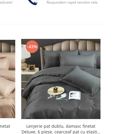
alizate!
Raspundem rapid nevoilor tale.
-43%
-43%
Lenjerie pat dublu, damasc finetat
Lenjerie pa
inetat
Deluxe, 6 piese, cearceaf pat cu elastic,
Deluxe, 6 pies