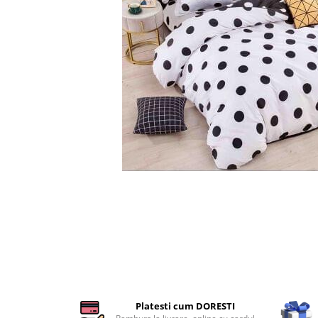
Cearceaf cu elastic
Cearceaf normal
Lenjerii De Pat Creponate
Lenjerii De Pat Bumbac Poplin 2
Persoane
Lenjerii De Pat Bumbac Poplin,
Matlasate, 2 Persoane
Lenjerii De Pat Bumbac Satinat 2
Persoane
Lenjerii De Pat Volanase
Distribuie
Lenjerii De Pat, Finet Premium 3D,
pe
Facebook
2 Persoane
Lenjerii De Pat Jacquard
Lenjerii De Pat Catifea
Lenjerii De Pat Cocolino
Set Lenjerie De Pat Blana
Platesti cum DORESTI
Artificiala De Iepure, 6 Piese, 2