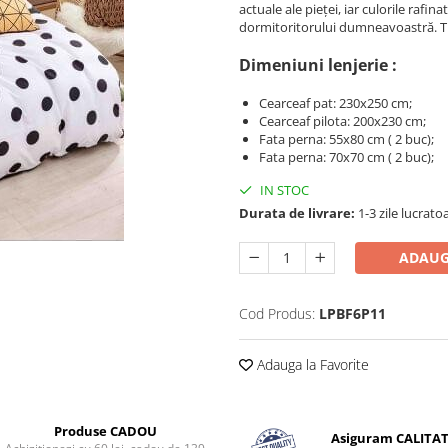
actuale ale pieței, iar culorile rafin
dormitoritorului dumneavoastră. Tr
Dimeniuni lenjerie :
Cearceaf pat: 230x250 cm;
Cearceaf pilota: 200x230 cm;
Fata perna: 55x80 cm ( 2 buc);
Fata perna: 70x70 cm ( 2 buc);
IN STOC
Durata de livrare:
1-3 zile lucrato
ADAUG
Cod Produs:
LPBF6P11
Adauga la Favorite
Produse CADOU
Asiguram CALITA