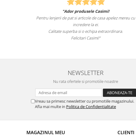
Casimi!
Felcitari oameni minunati pentru produsele pe
 de casa apelez mereu cu
sunteti cei mai buni. Nepotii mei au fost tar
ei.
lenjeriile de pat.
pa extraordinara.
Recomand cu drag si increde Casim
mi!"
NEWSLETTER
Nu rata ofertele si promotiile noastre
Vreau sa primesc newsletter cu promotiile magazinului.
Afla mai multe in
Politica de Confidentialitate
MAGAZINUL MEU
CLIENTI