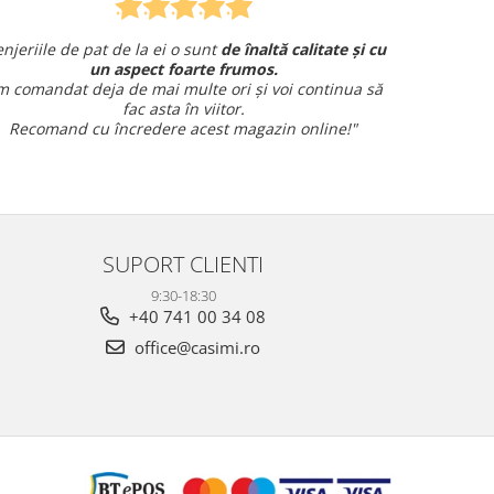
 și cu
Am comandat o lenjerie de pat pentru cadou
și am avut o întrebare și
am primit un răspuns rapid și
ua să
amabil.
Sunt foarte mulțumită!
!"
SUPORT CLIENTI
9:30-18:30
+40 741 00 34 08
office@casimi.ro