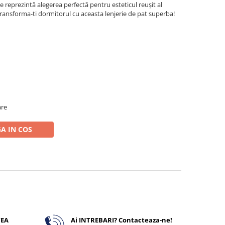
ate reprezintă alegerea perfectă pentru esteticul reușit al
ansforma-ti dormitorul cu aceasta lenjerie de pat superba!
are
A IN COS
TEA
Ai INTREBARI? Contacteaza-ne!