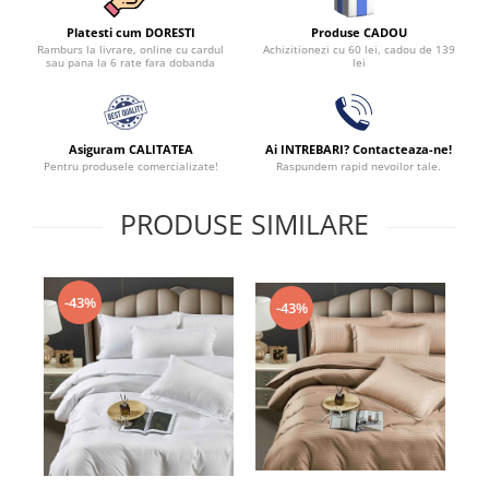
Produse CADOU
Platesti cum DORESTI
Achizitionezi cu 60 lei, cadou de 139
Ramburs la livrare, online cu cardul
lei
sau pana la 6 rate fara dobanda
Asiguram CALITATEA
Ai INTREBARI? Contacteaza-ne!
Pentru produsele comercializate!
Raspundem rapid nevoilor tale.
PRODUSE SIMILARE
-43%
-43%