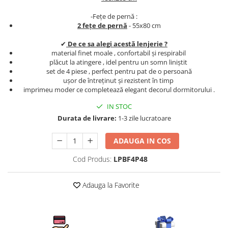
Persoane
Set Lenjerie Pat Blanita Iepure, 6
-Fețe de pernă :
Piese, Cu Pilota Inclusa
2 fețe de pernă
- 55x80 cm
Lenjerii De Pat Premium Collection
✔
De ce sa alegi acestă lenjerie ?
material finet moale , confortabil și respirabil
Set Lenjerie De Pat, 7 Piese, Cu
plăcut la atingere , idel pentru un somn liniștit
Pilota / Cuvertura Inclusa
set de 4 piese , perfect pentru pat de o persoană
Set Lenjerie De Pat Jacquard Regal,
ușor de întreținut și rezistent în timp
imprimeu moder ce completează elegant decorul dormitorului .
11 Piese, Cuvertura Inclusa
Lenjerii Damasc Egiptean King Size
IN STOC
Durata de livrare:
1-3 zile lucratoare
Lenjerii De Pat, Finet Premium, 1
Persoana
ADAUGA IN COS
Lenjerii De Pat Damasc 1 Persoana
Cod Produs:
LPBF4P48
Lenjerii De Pat, Imprimeu 3D, 1
Persoana
Adauga la Favorite