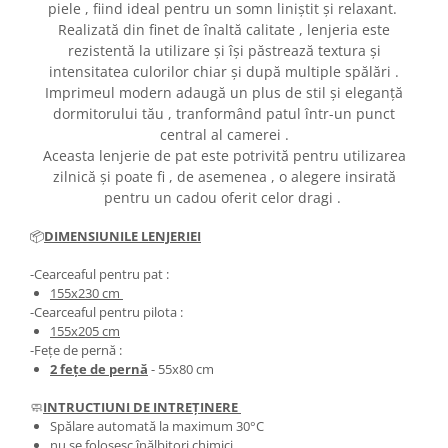
piele , fiind ideal pentru un somn liniștit și relaxant.
Realizată din finet de înaltă calitate , lenjeria este
rezistentă la utilizare și își păstrează textura și
intensitatea culorilor chiar și după multiple spălări .
Imprimeul modern adaugă un plus de stil și eleganță
dormitorului tău , tranformând patul într-un punct
central al camerei .
Aceasta lenjerie de pat este potrivită pentru utilizarea
zilnică și poate fi , de asemenea , o alegere insirată
pentru un cadou oferit celor dragi .
📦
DIMENSIUNILE LENJERIEI
-Cearceaful pentru pat :
155x230 cm
-Cearceaful pentru pilota :
155x205 cm
-Fețe de pernă :
2 fețe de pernă
- 55x80 cm
🧼
INTRUCTIUNI DE INTREȚINERE
Spălare automată la maximum 30°C
nu se folosesc înălbitori chimici