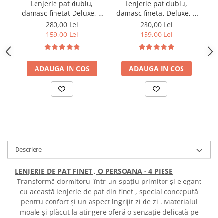
Lenjerie pat dublu,
Lenjerie pat dublu,
damasc finetat Deluxe, 6
damasc finetat Deluxe, 6
da
piese, cearceaf pat cu
piese, cearceaf pat cu
280,00 Lei
280,00 Lei
elastic, Maro
elastic, Alb
159,00 Lei
159,00 Lei
ADAUGA IN COS
ADAUGA IN COS
Descriere
LENJERIE DE PAT FINET , O PERSOANA - 4 PIESE
Transformă dormitorul într-un spațiu primitor și elegant
cu această lenjerie de pat din finet , special concepută
pentru confort și un aspect îngrijit zi de zi . Materialul
moale și plăcut la atingere oferă o senzație delicată pe