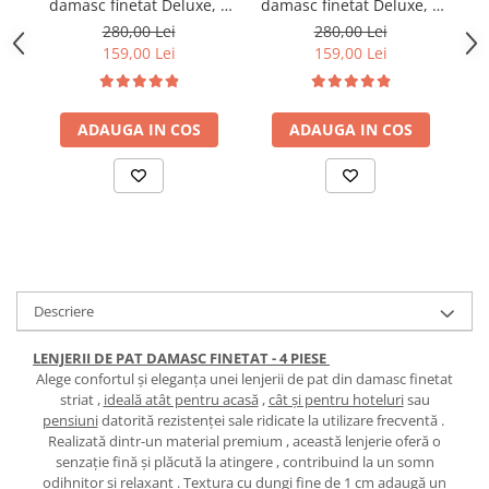
damasc finetat Deluxe, 6
damasc finetat Deluxe, 6
da
piese, cearceaf pat cu
piese, cearceaf pat cu
280,00 Lei
280,00 Lei
elastic, Maro
elastic, Alb
159,00 Lei
159,00 Lei
ADAUGA IN COS
ADAUGA IN COS
Descriere
LENJERII DE PAT DAMASC FINETAT - 4 PIESE
Alege confortul și eleganța unei lenjerii de pat din damasc finetat
striat ,
ideală atât pentru acasă
,
cât și pentru hoteluri
sau
pensiuni
datorită rezistenței sale ridicate la utilizare frecventă .
Realizată dintr-un material premium , această lenjerie oferă o
senzație fină și plăcută la atingere , contribuind la un somn
odihnitor și relaxant . Textura cu dungi fine de 1 cm adaugă un