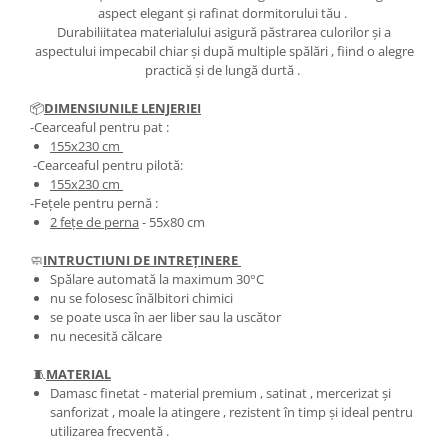
aspect elegant și rafinat dormitorului tău .
Durabiliitatea materialului asigură păstrarea culorilor și a
aspectului impecabil chiar și după multiple spălări , fiind o alegre
practică și de lungă durtă .
📦
DIMENSIUNILE LENJERIEI
-Cearceaful pentru pat :
155x230 cm
-Cearceaful pentru pilotă:
155x230 cm
-Fețele pentru pernă :
2 fețe de perna
- 55x80 cm
🧼
INTRUCTIUNI DE INTREȚINERE
Spălare automată la maximum 30°C
nu se folosesc înălbitori chimici
se poate usca în aer liber sau la uscător
nu necesită călcare
🧵
MATERIAL
Damasc finetat - material premium , satinat , mercerizat și
sanforizat , moale la atingere , rezistent în timp și ideal pentru
utilizarea frecventă .