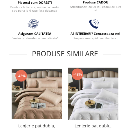
Produse CADOU
Platesti cum DORESTI
Achizitionezi cu 60 lei, cadou de 139
Ramburs la livrare, online cu cardul
lei
sau pana la 6 rate fara dobanda
Asiguram CALITATEA
Ai INTREBARI? Contacteaza-ne!
Pentru produsele comercializate!
Raspundem rapid nevoilor tale.
PRODUSE SIMILARE
-43%
-43%
Lenjerie pat dublu,
Lenjerie pat dublu,