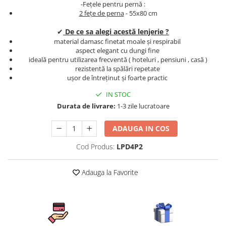
-Fețele pentru pernă :
Persoane
Set Lenjerie Pat Blanita Iepure, 6
2 fețe de perna
- 55x80 cm
Piese, Cu Pilota Inclusa
✔
De ce sa alegi acestă lenjerie ?
Lenjerii De Pat Premium Collection
material damasc finetat moale și respirabil
aspect elegant cu dungi fine
Set Lenjerie De Pat, 7 Piese, Cu
ideală pentru utilizarea frecventă ( hoteluri , pensiuni , casă )
Pilota / Cuvertura Inclusa
rezistentă la spălări repetate
ușor de întreținut și foarte practic
Set Lenjerie De Pat Jacquard Regal,
11 Piese, Cuvertura Inclusa
IN STOC
Lenjerii Damasc Egiptean King Size
Durata de livrare:
1-3 zile lucratoare
Lenjerii De Pat, Finet Premium, 1
ADAUGA IN COS
Persoana
Lenjerii De Pat Damasc 1 Persoana
Cod Produs:
LPD4P2
Lenjerii De Pat, Imprimeu 3D, 1
Persoana
Adauga la Favorite