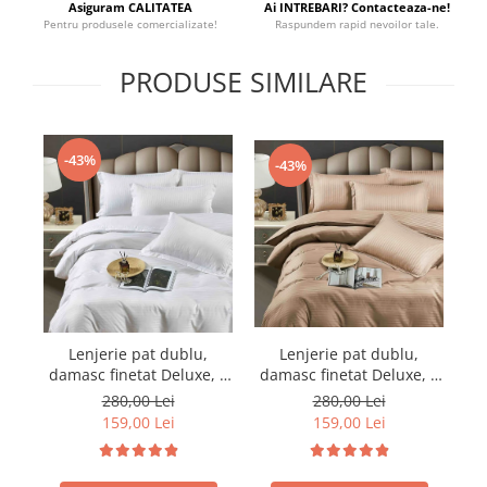
Asiguram CALITATEA
Ai INTREBARI? Contacteaza-ne!
Pentru produsele comercializate!
Raspundem rapid nevoilor tale.
PRODUSE SIMILARE
-43%
-43%
Lenjerie pat dublu,
Lenjerie pat dublu,
damasc finetat Deluxe, 6
damasc finetat Deluxe, 6
da
piese, cearceaf pat cu
piese, cearceaf pat cu
280,00 Lei
280,00 Lei
elastic, Maro
elastic, Alb
159,00 Lei
159,00 Lei