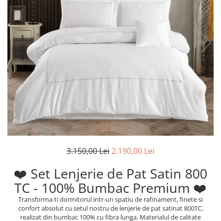
Cearceaf cu elastic
Cearceaf normal
Lenjerii De Pat Creponate
Lenjerii De Pat Bumbac Poplin 2
Persoane
Lenjerii De Pat Bumbac Poplin,
Matlasate, 2 Persoane
Lenjerii De Pat Bumbac Satinat 2
Persoane
Lenjerii De Pat Volanase
Lenjerii De Pat, Finet Premium 3D,
2 Persoane
3.150,00 Lei
2.190,00 Lei
Lenjerii De Pat Jacquard
❤️ Set Lenjerie de Pat Satin 800
Lenjerii De Pat Catifea
TC - 100% Bumbac Premium ❤️
Lenjerii De Pat Cocolino
Transforma-ti dormitorul intr-un spatiu de rafinament, finete si
Set Lenjerie De Pat Blana
confort absolut cu setul nostru de lenjerie de pat satinat 800TC,
realizat din bumbac 100% cu fibra lunga. Materialul de calitate
Artificiala De Iepure, 6 Piese, 2