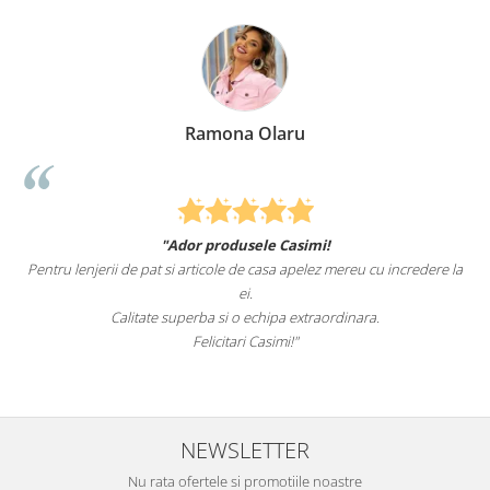
Elena Suia
mi!
Felcitari oameni minunati pentru produsele pe
elez mereu cu incredere la
sunteti cei mai buni. Nepotii mei au fost tare incan
pat.
traordinara.
Recomand cu drag si increde Casim
NEWSLETTER
Nu rata ofertele si promotiile noastre