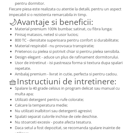
pentru dormitor.
Fiecare piesa este realizata cu atentie la detalii, pentru un aspect
impecabil si o rezistenta remarcabila in timp.
🌙Avantaje si beneficii:
Material premium 100% bumbac satinat, cu fibra lunga;
Finisaj matasos, neted si usor lucios;
800 TC - densitate superioara pentru confort si durabilitate;
Material respirabil - nu provoaca transpiratie;
Prietenos cu pielea si potrivit chiar si pentru pielea sensibila.
Design elegant - aduce un plus de rafinament dormitorului.
Usor de intretinut - isi pastreaza forma si textura dupa spalari
repetate.
Ambalaj premium - livrat in cutie, perfecta si pentru cadou.
🧺Instructiuni de intretinere:
Spalare la 40 grade celsius in program delicat sau manual cu
multa apa;
Utilizati detergent pentru rufe colorate;
Calcare la temperatura medie;
Nu utilizati inalbitori sau detergenti agresivi;
Spalati separat culorile inchise de cele deschise.
Nu stoarceti excesiv - poate afecta tesatura.
Daca setul a fost depozitat, se recomanda spalare inainte de