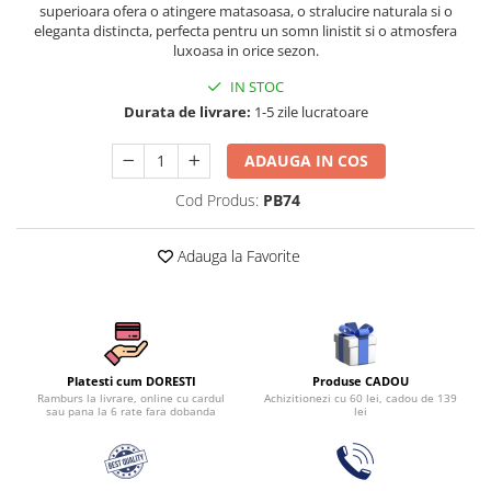
superioara ofera o atingere matasoasa, o stralucire naturala si o
Persoane
Set Lenjerie Pat Blanita Iepure, 6
eleganta distincta, perfecta pentru un somn linistit si o atmosfera
Piese, Cu Pilota Inclusa
luxoasa in orice sezon.
Lenjerii De Pat Premium Collection
IN STOC
Durata de livrare:
1-5 zile lucratoare
Set Lenjerie De Pat, 7 Piese, Cu
Pilota / Cuvertura Inclusa
ADAUGA IN COS
Set Lenjerie De Pat Jacquard Regal,
11 Piese, Cuvertura Inclusa
Cod Produs:
PB74
Lenjerii Damasc Egiptean King Size
Adauga la Favorite
Lenjerii De Pat, Finet Premium, 1
Persoana
Lenjerii De Pat Damasc 1 Persoana
Lenjerii De Pat, Imprimeu 3D, 1
Persoana
Produse CADOU
Platesti cum DORESTI
Achizitionezi cu 60 lei, cadou de 139
Ramburs la livrare, online cu cardul
lei
sau pana la 6 rate fara dobanda