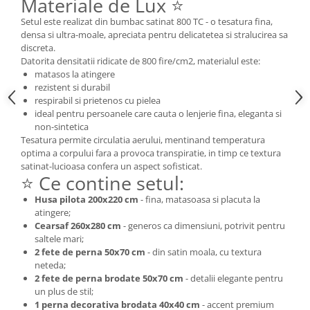
Materiale de Lux ⭐
Setul este realizat din bumbac satinat 800 TC - o tesatura fina,
densa si ultra-moale, apreciata pentru delicatetea si stralucirea sa
discreta.
Datorita densitatii ridicate de 800 fire/cm2, materialul este:
matasos la atingere
rezistent si durabil
respirabil si prietenos cu pielea
ideal pentru persoanele care cauta o lenjerie fina, eleganta si
non-sintetica
Tesatura permite circulatia aerului, mentinand temperatura
optima a corpului fara a provoca transpiratie, in timp ce textura
satinat-lucioasa confera un aspect sofisticat.
⭐ Ce contine setul:
Husa pilota 200x220 cm
- fina, matasoasa si placuta la
atingere;
Cearsaf 260x280 cm
- generos ca dimensiuni, potrivit pentru
saltele mari;
2 fete de perna 50x70 cm
- din satin moala, cu textura
neteda;
2 fete de perna brodate 50x70 cm
- detalii elegante pentru
un plus de stil;
1 perna decorativa brodata 40x40 cm
- accent premium