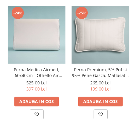
-24%
-25%
Perna Medica Airmed,
Perna Premium, 5% Puf si
60x40cm - Othello Air
95% Pene Gasca, Matlasata,
Channel
50x70 cm - Othello Clara
525,00 Lei
265,00 Lei
397,00 Lei
199,00 Lei
ADAUGA IN COS
ADAUGA IN COS