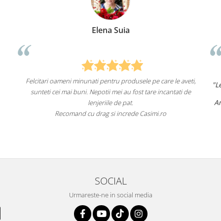
 Suia
Anca Nica
ru produsele pe care le aveti,
"Lenjeriile de pat de la ei o sunt
de 
 mei au fost tare incantati de
un aspect foarte fru
Am comandat deja de mai multe ori 
e de pat.
fac asta în viitor.
i increde Casimi.ro
Recomand cu încredere acest ma
SOCIAL
Urmareste-ne in social media