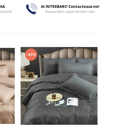
TEA
Ai INTREBARI? Contacteaza-ne!
alizate!
Raspundem rapid nevoilor tale.
-43%
-43%