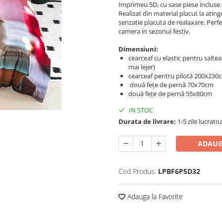
Imprimeu 5D, cu sase piese incluse.
Realizat din material placut la ating
senzatie placuta de realaxare. Perfe
camera in sezonul festiv.
Dimensiuni:
cearceaf cu elastic pentru salt
mai lejer)
cearceaf pentru pilotă 200x230
două fețe de pernă 70x70cm
două fețe de pernă 55x80cm
IN STOC
Durata de livrare:
1-5 zile lucrato
ADAUG
Cod Produs:
LPBF6P5D32
Adauga la Favorite