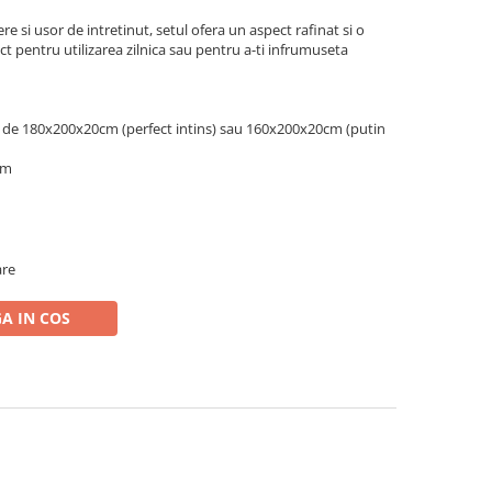
ere si usor de intretinut, setul ofera un aspect rafinat si o
ct pentru utilizarea zilnica sau pentru a-ti infrumuseta
ea de 180x200x20cm (perfect intins) sau 160x200x20cm (putin
cm
are
A IN COS