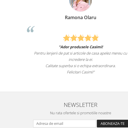
Ramona Olaru
Elena
dor produsele Casimi!
Felcitari oameni minunati pent
 pat si articole de casa apelez mereu cu
sunteti cei mai buni. Nepotii
incredere la ei.
lenjeriil
perba si o echipa extraordinara.
Recomand cu drag s
Felicitari Casimi!"
NEWSLETTER
Nu rata ofertele si promotiile noastre