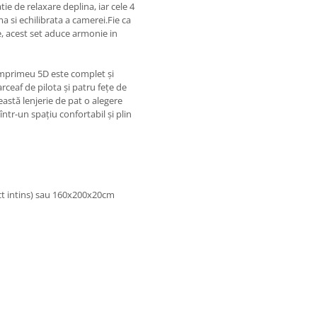
tie de relaxare deplina, iar cele 4
 si echilibrata a camerei.Fie ca
e, acest set aduce armonie in
, imprimeu 5D este complet și
rceaf de pilota și patru fețe de
eastă lenjerie de pat o alegere
ntr-un spațiu confortabil și plin
ect intins) sau 160x200x20cm