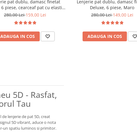
rie pat dublu, damasc finetat
Lenjerie pat dublu, damasc f
 6 piese, cearceaf pat cu elastic,
Deluxe, 6 piese, Maro
Maro
280,00 Lei
159,00 Lei
280,00 Lei
149,00 Lei
ADAUGA IN COS
ADAUGA IN COS
meu 5D - Rasfat,
torul Tau
de lenjerie de pat 5D, creat
esignul 5D vibrant, aduce o nota
r-un spatiu luminos si primitor.