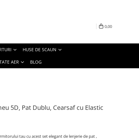
0,00
RTURI
HUSE DE SCAUN
TATE AER
BLOG
meu 5D, Pat Dublu, Cearsaf cu Elastic
rmitorului tau cu acest set elegant de lenjerie de pat ,