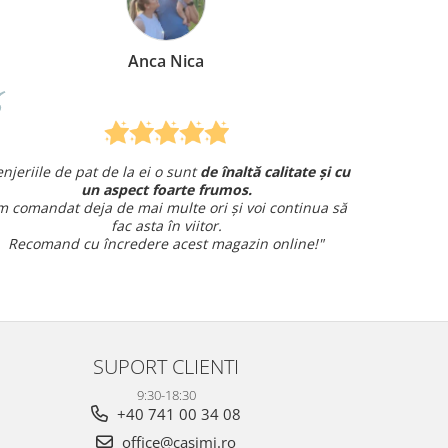
Mirela Vermesan
înaltă calitate și cu
Am comandat o lenjerie de pat pentru 
mos.
și am avut o întrebare și
am primit un răspun
și voi continua să
amabil.
Sunt foarte mulțumită!
gazin online!"
SUPORT CLIENTI
9:30-18:30
+40 741 00 34 08
office@casimi.ro