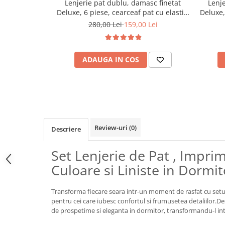
Lenjerie pat dublu, damasc finetat
Lenje
Deluxe, 6 piese, cearceaf pat cu elastic,
Deluxe,
Alb
280,00 Lei
159,00 Lei
ADAUGA IN COS
Review-uri
(0)
Descriere
Set Lenjerie de Pat , Impri
Culoare si Liniste in Dormi
Transforma fiecare seara intr-un moment de rasfat cu setul 
pentru cei care iubesc confortul si frumusetea detaliilor.D
de prospetime si eleganta in dormitor, transformandu-l int