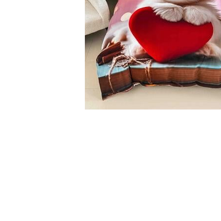
Cearceaf cu elastic
Cearceaf normal
Lenjerii De Pat Creponate
Lenjerii De Pat Bumbac Poplin 2
Persoane
Lenjerii De Pat Bumbac Poplin,
Matlasate, 2 Persoane
Lenjerii De Pat Bumbac Satinat 2
Persoane
Distribuie
Lenjerii De Pat Volanase
pe
Facebook
Lenjerii De Pat, Finet Premium 3D,
2 Persoane
Lenjerii De Pat Jacquard
Lenjerii De Pat Catifea
Lenjerii De Pat Cocolino
Set Lenjerie De Pat Blana
Artificiala De Iepure, 6 Piese, 2