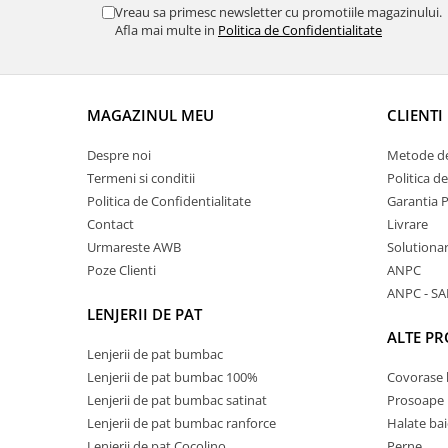
Vreau sa primesc newsletter cu promotiile magazinului.
Afla mai multe in
Politica de Confidentialitate
MAGAZINUL MEU
CLIENTI
Despre noi
Metode de
Termeni si conditii
Politica d
Politica de Confidentialitate
Garantia 
Contact
Livrare
Urmareste AWB
Solutionare
Poze Clienti
ANPC
ANPC - SA
LENJERII DE PAT
ALTE P
Lenjerii de pat bumbac
Lenjerii de pat bumbac 100%
Covorase 
Lenjerii de pat bumbac satinat
Prosoape
Lenjerii de pat bumbac ranforce
Halate bai
Lenjerii de pat Cocolino
Perne