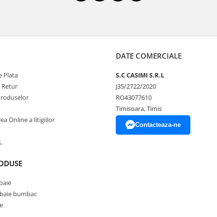
DATE COMERCIALE
 Plata
S.C CASIMI S.R.L
e Retur
J35/2722/2020
Produselor
RO43077610
Timisoara, Timis
a Online a litigiilor
Contacteaza-ne
L
RODUSE
baie
 baie bumbac
e