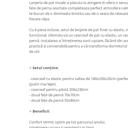
Lenjeria de pat moale si placuta la atingere iti ofera o senza
fete de perna asortate completeaza perfect atmosfera calma
te bucuri de o dimineata linistita sau de o seara de relaxar
fiecare clipa.
Cu 6 piese incluse, setul de lenjerie de pat finet cu elastic
funcțional, oferindu-vă un cearceaf de pat cu elastic, un cea
pernă. Instalarea și întreținerea sunt ușoare, făcând din ac
practică și convenabilă pentru a vă transforma dormitorul î
de stil.
⭐
Setul conține:
- cearceaf cu elastic pentru saltea de 180x200x20cm (perf
(putin mai lejer)
- cearceaf pentru pilotă 200x230cm
- două fețe de pernă 70x70cm
- două fețe de pernă 55x80cm
⭐
Beneficii
:
Confort termic optim pe tot parcursul anului.
Intretinere usoara si rezistenta in timp.