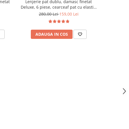
Lenjerie pat dublu, damasc finetat
Lenjerie pa
inetat
Deluxe, 6 piese, cearceaf pat cu elastic,
Deluxe, 6 pies
Gri Inchis
280,00 Lei
159,00 Lei
280,
ADAUGA IN COS
ADAU