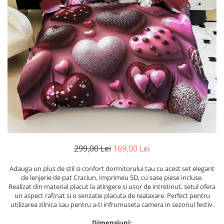
Cearceaf cu elastic
Cearceaf normal
Lenjerii De Pat Creponate
Lenjerii De Pat Bumbac Poplin 2
Persoane
Lenjerii De Pat Bumbac Poplin,
Matlasate, 2 Persoane
Lenjerii De Pat Bumbac Satinat 2
Persoane
Lenjerii De Pat Volanase
Lenjerii De Pat, Finet Premium 3D,
299,00 Lei
169,00 Lei
2 Persoane
Lenjerii De Pat Jacquard
Adauga un plus de stil si confort dormitorului tau cu acest set elegant
de lenjerie de pat Craciun, Imprimeu 5D, cu sase piese incluse.
Lenjerii De Pat Catifea
Realizat din material placut la atingere si usor de intretinut, setul ofera
Lenjerii De Pat Cocolino
un aspect rafinat si o senzatie placuta de realaxare. Perfect pentru
utilizarea zilnica sau pentru a-ti infrumuseta camera in sezonul festiv.
Set Lenjerie De Pat Blana
Artificiala De Iepure, 6 Piese, 2
Dimensiuni: