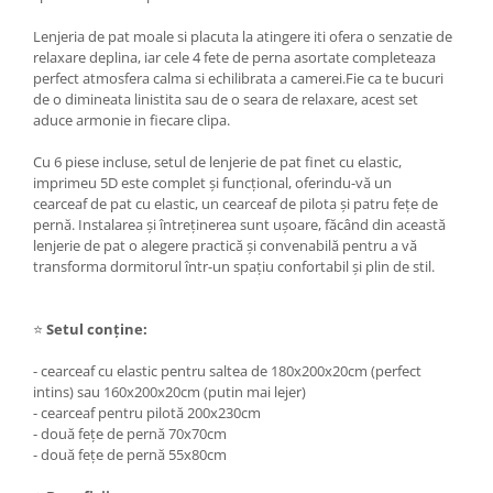
Lenjeria de pat moale si placuta la atingere iti ofera o senzatie de
relaxare deplina, iar cele 4 fete de perna asortate completeaza
perfect atmosfera calma si echilibrata a camerei.Fie ca te bucuri
de o dimineata linistita sau de o seara de relaxare, acest set
aduce armonie in fiecare clipa.
Cu 6 piese incluse, setul de lenjerie de pat finet cu elastic,
imprimeu 5D este complet și funcțional, oferindu-vă un
cearceaf de pat cu elastic, un cearceaf de pilota și patru fețe de
pernă. Instalarea și întreținerea sunt ușoare, făcând din această
lenjerie de pat o alegere practică și convenabilă pentru a vă
transforma dormitorul într-un spațiu confortabil și plin de stil.
⭐
Setul conține:
- cearceaf cu elastic pentru saltea de 180x200x20cm (perfect
intins) sau 160x200x20cm (putin mai lejer)
- cearceaf pentru pilotă 200x230cm
- două fețe de pernă 70x70cm
- două fețe de pernă 55x80cm