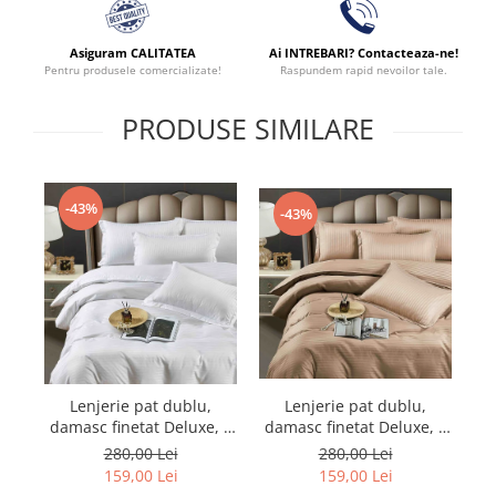
Asiguram CALITATEA
Ai INTREBARI? Contacteaza-ne!
Pentru produsele comercializate!
Raspundem rapid nevoilor tale.
PRODUSE SIMILARE
-43%
-43%
Lenjerie pat dublu,
Lenjerie pat dublu,
damasc finetat Deluxe, 6
damasc finetat Deluxe, 6
da
piese, cearceaf pat cu
piese, cearceaf pat cu
280,00 Lei
280,00 Lei
elastic, Maro
elastic, Alb
159,00 Lei
159,00 Lei