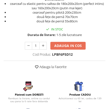
Persoane
cearceaf cu elastic pentru saltea de 180x200x20cm (perfect intins)
Set Lenjerie Pat Blanita Iepure, 6
sau 160x200x20cm (putin mai lejer)
Piese, Cu Pilota Inclusa
cearceaf pentru pilotă 200x230cm
două fețe de pernă 70x70cm
Lenjerii De Pat Premium Collection
două fețe de pernă 55x80cm
Set Lenjerie De Pat, 7 Piese, Cu
IN STOC
Pilota / Cuvertura Inclusa
Durata de livrare:
1-5 zile lucratoare
Set Lenjerie De Pat Jacquard Regal,
11 Piese, Cuvertura Inclusa
ADAUGA IN COS
Lenjerii Damasc Egiptean King Size
Cod Produs:
LPBF6P5D12
Lenjerii De Pat, Finet Premium, 1
Persoana
Adauga la Favorite
Lenjerii De Pat Damasc 1 Persoana
Lenjerii De Pat, Imprimeu 3D, 1
Persoana
Produse CADOU
Platesti cum DORESTI
Achizitionezi cu 60 lei, cadou de 139
Ramburs la livrare, online cu cardul
lei
sau pana la 6 rate fara dobanda