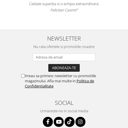
a extraordinara.
Recomand cu drag si increde 
mi!"
NEWSLETTER
Nu rata ofertele si promotiile noastre
Vreau sa primesc newsletter cu promotiile
magazinului. Afla mai multe in
Politica de
Confidentialitate
SOCIAL
Urmareste-ne in social media