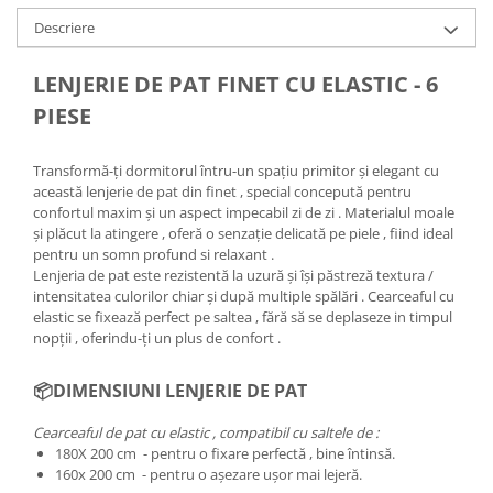
Descriere
LENJERIE DE PAT FINET CU ELASTIC - 6
PIESE
Transformă-ți dormitorul întru-un spațiu primitor și elegant cu
această lenjerie de pat din finet , special concepută pentru
confortul maxim și un aspect impecabil zi de zi . Materialul moale
și plăcut la atingere , oferă o senzație delicată pe piele , fiind ideal
pentru un somn profund si relaxant .
Lenjeria de pat este rezistentă la uzură și își păstreză textura /
intensitatea culorilor chiar și după multiple spălări . Cearceaful cu
elastic se fixează perfect pe saltea , fără să se deplaseze in timpul
nopții , oferindu-ți un plus de confort .
📦DIMENSIUNI LENJERIE DE PAT
Cearceaful de pat cu elastic , compatibil cu saltele de :
180X 200 cm - pentru o fixare perfectă , bine întinsă.
160x 200 cm - pentru o așezare ușor mai lejeră.