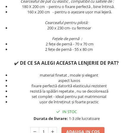
Cearceaful de pat cu elastic , compatibil cu saltele de :
Persoane
180 X 200 cm - pentru o fixare perfectă , bine întinsă.
Set Lenjerie Pat Blanita Iepure, 6
​​​​160 x 200 cm - pentru o așezare ușor mai lejeră.
Piese, Cu Pilota Inclusa
Lenjerii De Pat Premium Collection
Cearceaful pentru pilotă:
200 x 230 cm- cu fermoar
Set Lenjerie De Pat, 7 Piese, Cu
Pilota / Cuvertura Inclusa
Fețele de pernă :
2 fețe de pernă - 70 x 70 cm
Set Lenjerie De Pat Jacquard Regal,
2 fețe de pernă - 55 x 80 cm
11 Piese, Cuvertura Inclusa
Lenjerii Damasc Egiptean King Size
✔️
DE CE SA ALEGI ACEASTA LENJERIE DE PAT?
Lenjerii De Pat, Finet Premium, 1
material finetat , moale și elegant
Persoana
aspect luxos
fixare perfectă datorită elasticului rezistent
Lenjerii De Pat Damasc 1 Persoana
rezistă la spălări repetate , nu se decolorează
Lenjerii De Pat, Imprimeu 3D, 1
set complet - ideal pentru pat matrimonial
Persoana
ușor de întreținut și foarte practic
IN STOC
Durata de livrare:
1-3 zile lucratoare
ADAUGA IN COS