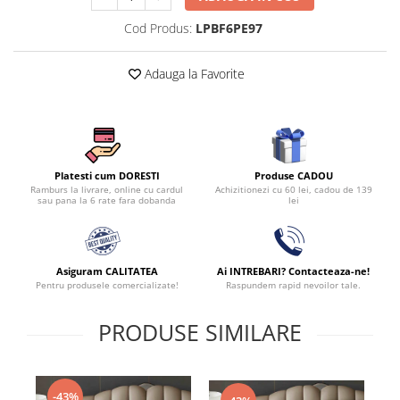
Cod Produs:
LPBF6PE97
Adauga la Favorite
Produse CADOU
Platesti cum DORESTI
Achizitionezi cu 60 lei, cadou de 139
Ramburs la livrare, online cu cardul
lei
sau pana la 6 rate fara dobanda
Asiguram CALITATEA
Ai INTREBARI? Contacteaza-ne!
Pentru produsele comercializate!
Raspundem rapid nevoilor tale.
PRODUSE SIMILARE
-43%