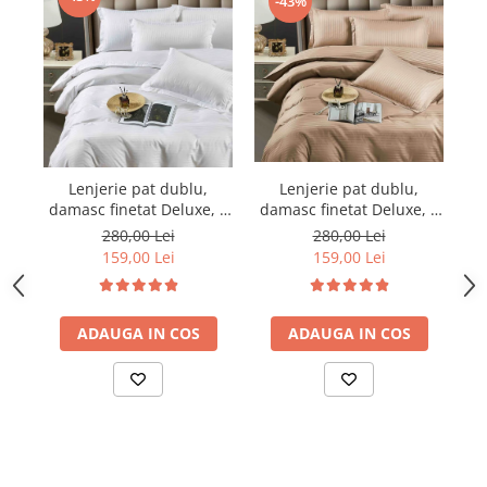
-43%
Lenjerie pat dublu,
Lenjerie pat dublu,
damasc finetat Deluxe, 6
damasc finetat Deluxe, 6
da
piese, cearceaf pat cu
piese, cearceaf pat cu
280,00 Lei
280,00 Lei
elastic, Maro
elastic, Alb
159,00 Lei
159,00 Lei
ADAUGA IN COS
ADAUGA IN COS