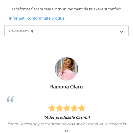
Transforma fiecare seara intr-un moment de relaxare si confort.
Informatii conformitate produs
Review-uri
(0)
aru
Elena Suia
Casimi!
Felcitari oameni minunati pentru produse
a apelez mereu cu incredere la
sunteti cei mai buni. Nepotii mei au fost tare 
pat.