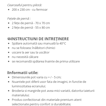
Cearceaful pentru pilotă:
200 x 230 cm - cu fermoar
Fețele de pernă :
2 fețe de pernă - 70 x 70 cm
2 fețe de pernă - 55 x 80 cm
🧼INSTRUCTIUNI DE INTREȚINERE
Spălare automată sau manuală la 40°C
nu se folosesc înălbitori chimici
uscare la aer sau la uscător
nu necesită călcare
se recomandă spălarea înainte de prima utilizare
ℹ️Informatii utile:
Dimensiunile pot varia cu + / - 5 cm;
Nuantele pot diferii usor fata de imagini, in functie de
luminozitatea ecranului;
Broderia si marginile pot avea mici variatii, datorita taieturii
materialului;
Produs confectionat din materiale premium atent
selectionate pentru confort si durabilitate;