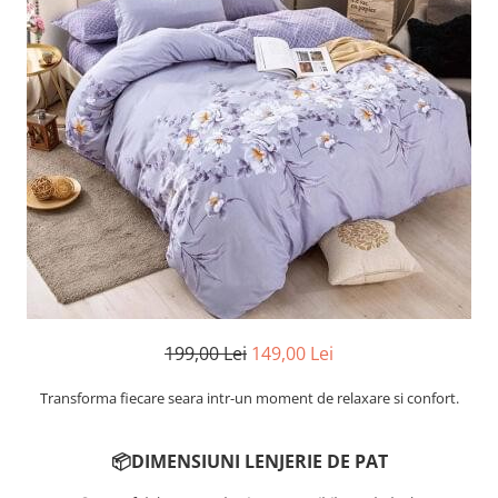
Cearceaf cu elastic
Cearceaf normal
Lenjerii De Pat Creponate
Lenjerii De Pat Bumbac Poplin 2
Persoane
Lenjerii De Pat Bumbac Poplin,
Matlasate, 2 Persoane
Lenjerii De Pat Bumbac Satinat 2
Persoane
Lenjerii De Pat Volanase
Lenjerii De Pat, Finet Premium 3D,
2 Persoane
199,00 Lei
149,00 Lei
Lenjerii De Pat Jacquard
Transforma fiecare seara intr-un moment de relaxare si confort.
Lenjerii De Pat Catifea
Lenjerii De Pat Cocolino
📦DIMENSIUNI LENJERIE DE PAT
Set Lenjerie De Pat Blana
Artificiala De Iepure, 6 Piese, 2