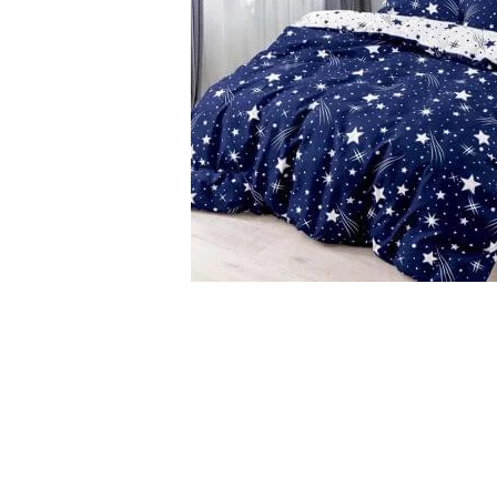
Cearceaf cu elastic
Cearceaf normal
Lenjerii De Pat Creponate
Lenjerii De Pat Bumbac Poplin 2
Persoane
Lenjerii De Pat Bumbac Poplin,
Matlasate, 2 Persoane
Lenjerii De Pat Bumbac Satinat 2
Persoane
Lenjerii De Pat Volanase
Distribuie
Lenjerii De Pat, Finet Premium 3D,
pe
2 Persoane
Facebook
Lenjerii De Pat Jacquard
Lenjerii De Pat Catifea
Lenjerii De Pat Cocolino
Set Lenjerie De Pat Blana
Artificiala De Iepure, 6 Piese, 2