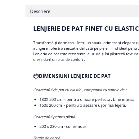
Descriere
LENJERIE DE PAT FINET CU ELASTIC 
Transformă-ți dormitorul întru-un spațiu primitor și elegant cu
atingere , oferă o senzație delicată pe piele , fiind ideal pent
Lenjeria de pat este rezistentă la uzură și își păstreză textura 
oferindu-ți un plus de confort .
📦DIMENSIUNI LENJERIE DE PAT
Cearceaful de pat cu elastic , compatibil cu saltele de :
180X 200 cm - pentru o fixare perfectă , bine întinsă.
160x 200 cm - pentru o așezare ușor mai lejeră.
Cearceaful pentru pilotă:
200 x 230 cm - cu fermoar
Fețele de pernă :