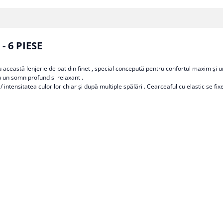
- 6 PIESE
 această lenjerie de pat din finet , special concepută pentru confortul maxim și un
ru un somn profund si relaxant .
/ intensitatea culorilor chiar și după multiple spălări . Cearceaful cu elastic se fix