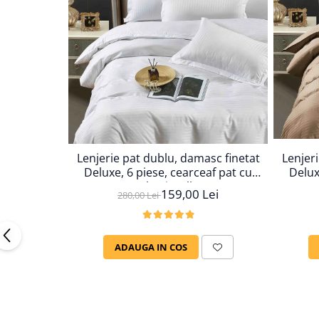
Lenjer
Lenjerie pat dublu, damasc finetat
Delux
Deluxe, 6 piese, cearceaf pat cu
elastic, Alb
159,00 Lei
280,00 Lei
ADAUGA IN COS