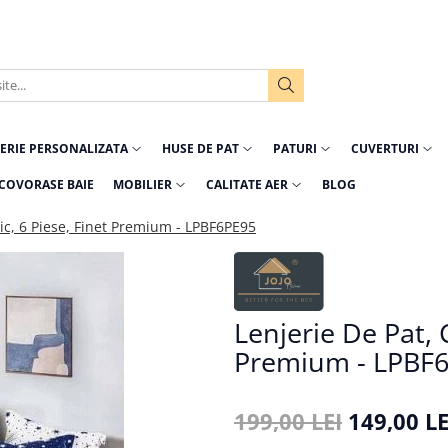
ERIE PERSONALIZATA
HUSE DE PAT
PATURI
CUVERTURI
COVORASE BAIE
MOBILIER
CALITATE AER
BLOG
tic, 6 Piese, Finet Premium - LPBF6PE95
Lenjerie De Pat, C
Premium - LPBF
199,00 LEI
149,00 LE