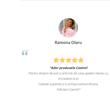
Ramona Olaru
"Ador produsele Casimi!
 de animale
Pentru lenjerii de pat si articole de casa apelez mereu cu
 de mult i-
incredere la ei.
entru el.
Calitate superba si o echipa extraordinara.
Felicitari Casimi!"
.ro