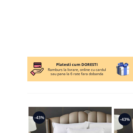
Persoane
Set Lenjerie Pat Blanita Iepure, 6
Piese, Cu Pilota Inclusa
Lenjerii De Pat Premium Collection
Set Lenjerie De Pat, 7 Piese, Cu
Pilota / Cuvertura Inclusa
Set Lenjerie De Pat Jacquard Regal,
11 Piese, Cuvertura Inclusa
Lenjerii Damasc Egiptean King Size
Platesti cum DORESTI
Ramburs la livrare, online cu cardul
Lenjerii De Pat, Finet Premium, 1
sau pana la 6 rate fara dobanda
Persoana
Lenjerii De Pat Damasc 1 Persoana
Lenjerii De Pat, Imprimeu 3D, 1
Persoana
-43%
-43%