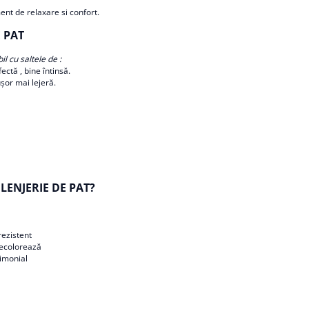
nt de relaxare si confort.
 PAT
l cu saltele de :
fectă , bine întinsă.
ușor mai lejeră.
LENJERIE DE PAT?
 rezistent
 decolorează
rimonial