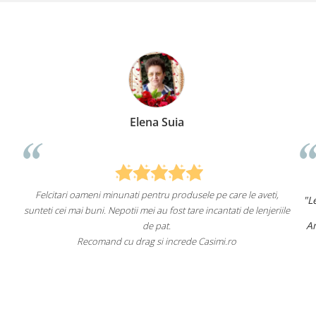
Elena Suia
Felcitari oameni minunati pentru produsele pe care le aveti,
"L
sunteti cei mai buni. Nepotii mei au fost tare incantati de lenjeriile
Am
de pat.
Recomand cu drag si increde Casimi.ro