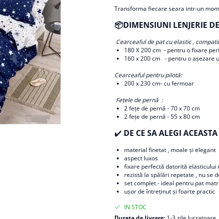
Transforma fiecare seara intr-un mome
📦DIMENSIUNI LENJERIE DE
Cearceaful de pat cu elastic , compatibi
180 X 200 cm - pentru o fixare per
​​​​160 x 200 cm - pentru o așezare 
Cearceaful pentru pilotă:
200 x 230 cm- cu fermoar
Fețele de pernă :
2 fețe de pernă - 70 x 70 cm
2 fețe de pernă - 55 x 80 cm
✔️
DE CE SA ALEGI ACEASTA 
material finetat , moale și elegant
aspect luxos
fixare perfectă datorită elasticului
rezistă la spălări repetate , nu se
set complet - ideal pentru pat mat
ușor de întreținut și foarte practic
IN STOC
Durata de livrare:
1-3 zile lucratoare