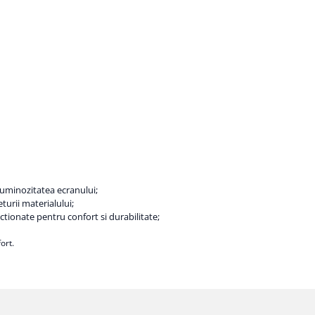
 luminozitatea ecranului;
eturii materialului;
tionate pentru confort si durabilitate;
ort.