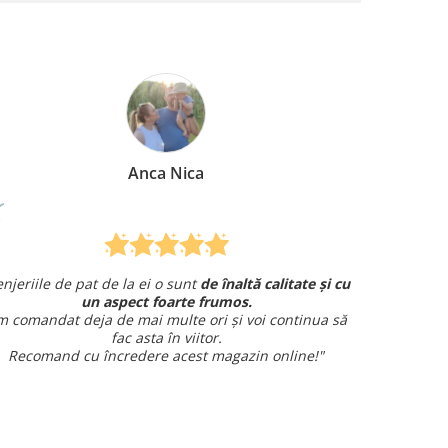
Anca Nica
enjeriile de pat de la ei o sunt
de înaltă calitate și cu
Am co
un aspect foarte frumos.
și am avut 
 comandat deja de mai multe ori și voi continua să
fac asta în viitor.
Recomand cu încredere acest magazin online!"