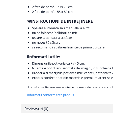
2 fețe de pernă - 70 x 70 cm
2 fețe de pernă - 55 x 80 cm
🧼INSTRUCTIUNI DE INTREȚINERE
Spălare automată sau manuală la 40°C
nu se folosesc înălbitori chimici
uscare la aer sau la uscător
nu necesită călcare
se recomandă spălarea înainte de prima utilizare
ℹ️Informatii utile:
Dimensiunile pot varia cu + / - 5 cm;
Nuantele pot diferii usor fata de imagini, in functie de
Broderia si marginile pot avea mici variatii, datorita tai
Produs confectionat din materiale premium atent selec
Transforma fiecare seara intr-un moment de relaxare si conf
Informatii conformitate produs
Review-uri
(0)