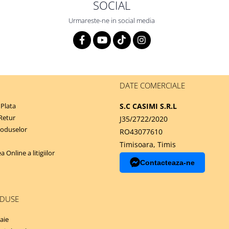
SOCIAL
Urmareste-ne in social media
DATE COMERCIALE
Plata
S.C CASIMI S.R.L
 Retur
J35/2722/2020
roduselor
RO43077610
Timisoara, Timis
 Online a litigiilor
Contacteaza-ne
ODUSE
aie