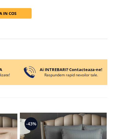
 IN COS
A
Ai INTREBARI? Contacteaza-ne!
izate!
Raspundem rapid nevoilor tale.
-43%
-43%