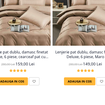
ie pat dublu, damasc finetat
Lenjerie pat dublu, damasc f
e, 6 piese, cearceaf pat cu
Deluxe, 6 piese, Maro
elastic, Maro
159,00 Lei
149,00 Lei
280,00 Lei
280,00 Lei
ADAUGA IN COS
ADAUGA IN COS