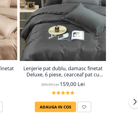
inetat
Lenjerie pat dublu, damasc finetat
Lenjerie pa
Deluxe, 6 piese, cearceaf pat cu
Deluxe, 6 
elastic, Gri Inchis
ela
159,00 Lei
280,00 Lei
280,
ADAUGA IN COS
ADAU