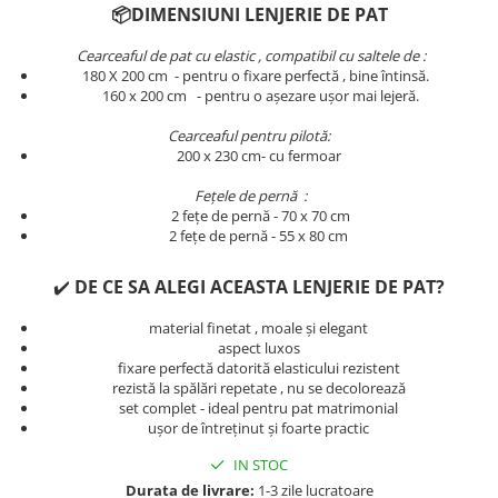
📦DIMENSIUNI LENJERIE DE PAT
Persoane
Set Lenjerie Pat Blanita Iepure, 6
Piese, Cu Pilota Inclusa
Cearceaful de pat cu elastic , compatibil cu saltele de :
180 X 200 cm - pentru o fixare perfectă , bine întinsă.
Lenjerii De Pat Premium Collection
​​​​160 x 200 cm - pentru o așezare ușor mai lejeră.
Set Lenjerie De Pat, 7 Piese, Cu
Cearceaful pentru pilotă:
Pilota / Cuvertura Inclusa
200 x 230 cm- cu fermoar
Set Lenjerie De Pat Jacquard Regal,
Fețele de pernă :
11 Piese, Cuvertura Inclusa
2 fețe de pernă - 70 x 70 cm
Lenjerii Damasc Egiptean King Size
2 fețe de pernă - 55 x 80 cm
Lenjerii De Pat, Finet Premium, 1
✔️
DE CE SA ALEGI ACEASTA LENJERIE DE PAT?
Persoana
Lenjerii De Pat Damasc 1 Persoana
material finetat , moale și elegant
aspect luxos
Lenjerii De Pat, Imprimeu 3D, 1
fixare perfectă datorită elasticului rezistent
Persoana
rezistă la spălări repetate , nu se decolorează
set complet - ideal pentru pat matrimonial
ușor de întreținut și foarte practic
IN STOC
Durata de livrare:
1-3 zile lucratoare