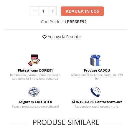
ADAUGA IN COS
Cod Produs:
LPBF6PE92
Adauga la Favorite
Produse CADOU
Platesti cum DORESTI
Achizitionezi cu 60 lei, cadou de 139
Ramburs la livrare, online cu cardul
lei
sau pana la 6 rate fara dobanda
Asiguram CALITATEA
Ai INTREBARI? Contacteaza-ne!
Pentru produsele comercializate!
Raspundem rapid nevoilor tale.
PRODUSE SIMILARE