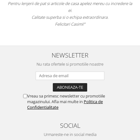
 si articole de casa apelez mereu cu incredere la
sunteti cei mai buni. Nepoti
ei.
 superba si o echipa extraordinara.
Recomand cu
Felicitari Casimi!"
NEWSLETTER
Nu rata ofertele si promotiile noastre
Vreau sa primesc newsletter cu promotiile
magazinului. Afla mai multe in
Politica de
Confidentialitate
SOCIAL
Urmareste-ne in social media