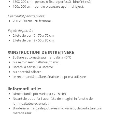
180X 200 cm - pentru o fixare perfectă , bine întinsă.
160x 200 cm - pentru o așezare ușor mai lejeră.
Cearceaful pentru pilotă:
200 x 230 cm - cu fermoar
Fețele de pernă :
2 fețe de pernă - 70 x 70 cm
2 fețe de pernă - 55 x 80 cm
🧼INSTRUCTIUNI DE INTREȚINERE
Spălare automată sau manuală la 40°C
nu se folosesc înălbitori chimici
uscare la aer sau la uscător
nu necesită călcare
se recomandă spălarea înainte de prima utilizare
ℹ️Informatii utile:
Dimensiunile pot varia cu + / - 5 cm;
Nuantele pot diferii usor fata de imagini, in functie de
luminozitatea ecranului;
Broderia si marginile pot avea mici variatii, datorita taieturii
materialului;