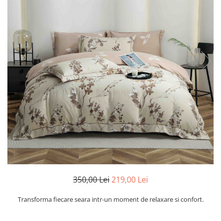
Cearceaf cu elastic
Cearceaf normal
Lenjerii De Pat Creponate
Lenjerii De Pat Bumbac Poplin 2
Persoane
Lenjerii De Pat Bumbac Poplin,
Matlasate, 2 Persoane
Lenjerii De Pat Bumbac Satinat 2
Persoane
Lenjerii De Pat Volanase
Lenjerii De Pat, Finet Premium 3D,
2 Persoane
Lenjerii De Pat Jacquard
Lenjerii De Pat Catifea
350,00 Lei
219,00 Lei
Lenjerii De Pat Cocolino
Transforma fiecare seara intr-un moment de relaxare si confort.
Set Lenjerie De Pat Blana
Artificiala De Iepure, 6 Piese, 2