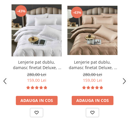
-43%
-43%
Lenjerie pat dublu,
Lenjerie pat dublu,
damasc finetat Deluxe, 6
damasc finetat Deluxe, 6
da
piese, cearceaf pat cu
piese, cearceaf pat cu
280,00 Lei
280,00 Lei
elastic, Maro
elastic, Alb
159,00 Lei
159,00 Lei
ADAUGA IN COS
ADAUGA IN COS