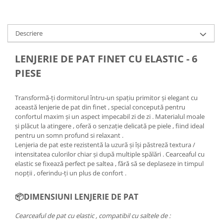
Descriere
LENJERIE DE PAT FINET CU ELASTIC - 6
PIESE
Transformă-ți dormitorul întru-un spațiu primitor și elegant cu
această lenjerie de pat din finet , special concepută pentru
confortul maxim și un aspect impecabil zi de zi . Materialul moale
și plăcut la atingere , oferă o senzație delicată pe piele , fiind ideal
pentru un somn profund si relaxant .
Lenjeria de pat este rezistentă la uzură și își păstreză textura /
intensitatea culorilor chiar și după multiple spălări . Cearceaful cu
elastic se fixează perfect pe saltea , fără să se deplaseze in timpul
nopții , oferindu-ți un plus de confort .
📦DIMENSIUNI LENJERIE DE PAT
Cearceaful de pat cu elastic , compatibil cu saltele de :