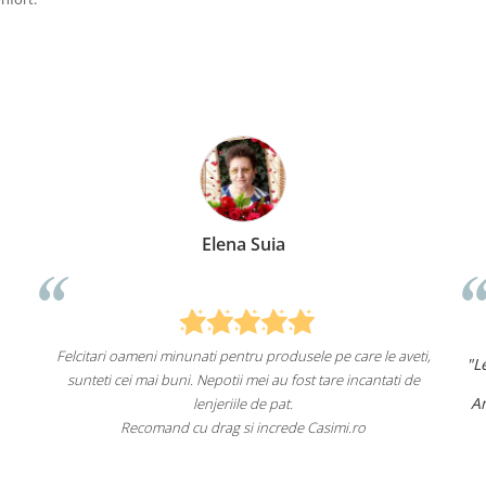
Anca Nica
e care le aveti,
"Lenjeriile de pat de la ei o sunt
de înaltă calita
re incantati de
un aspect foarte frumos.
Am comandat deja de mai multe ori și voi cont
fac asta în viitor.
imi.ro
Recomand cu încredere acest magazin onlin