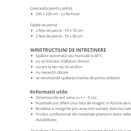
Cearceaful pentru pilotă:
200 x 230 cm - cu fermoar
Fețele de pernă :
2 fețe de pernă - 70 x 70 cm
2 fețe de pernă - 55 x 80 cm
🧼INSTRUCTIUNI DE INTREȚINERE
Spălare automată sau manuală la 40°C
nu se folosesc înălbitori chimici
uscare la aer sau la uscător
nu necesită călcare
se recomandă spălarea înainte de prima utilizare
ℹ️Informatii utile:
Dimensiunile pot varia cu + / - 5 cm;
Nuantele pot diferii usor fata de imagini, in functie de 
Broderia si marginile pot avea mici variatii, datorita taie
Produs confectionat din materiale premium atent selec
durabilitate;
Transforma fiecare seara intr-un moment de relaxare si co