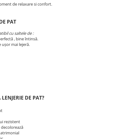
oment de relaxare si confort.
DE PAT
ibil cu saltele de :
erfectă , bine întinsă.
e ușor mai lejeră.
 LENJERIE DE PAT?
nt
lui rezistent
se decolorează
matrimonial
tic