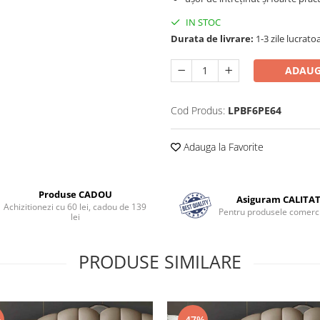
IN STOC
Durata de livrare:
1-3 zile lucrato
ADAUG
Cod Produs:
LPBF6PE64
Adauga la Favorite
Produse CADOU
Asiguram CALITA
Achizitionezi cu 60 lei, cadou de 139
Pentru produsele comerci
lei
PRODUSE SIMILARE
%
-47%