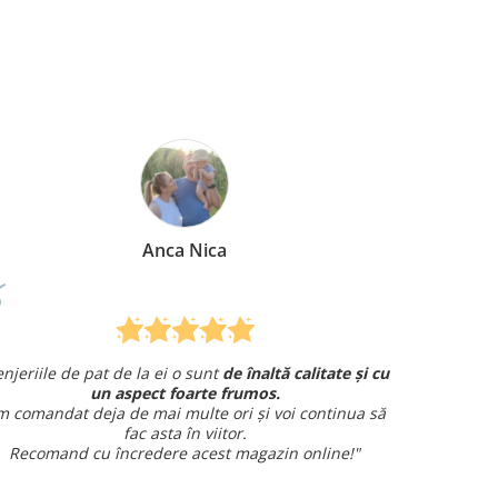
Mirela Vermesan
te și cu
Am comandat o lenjerie de pat pentru cadou
și am avut o întrebare și
am primit un răspuns rapid și
inua să
amabil.
Sunt foarte mulțumită!
e!"