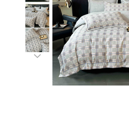
Cearceaf cu elastic
Cearceaf normal
Lenjerii De Pat Creponate
Lenjerii De Pat Bumbac Poplin 2
Persoane
Lenjerii De Pat Bumbac Poplin,
Matlasate, 2 Persoane
Lenjerii De Pat Bumbac Satinat 2
Persoane
Lenjerii De Pat Volanase
Lenjerii De Pat, Finet Premium 3D,
2 Persoane
Distribuie
Lenjerii De Pat Jacquard
pe
Facebook
Lenjerii De Pat Catifea
Lenjerii De Pat Cocolino
Set Lenjerie De Pat Blana
Artificiala De Iepure, 6 Piese, 2