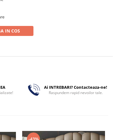
are
A IN COS
TEA
Ai INTREBARI? Contacteaza-ne!
alizate!
Raspundem rapid nevoilor tale.
-43%