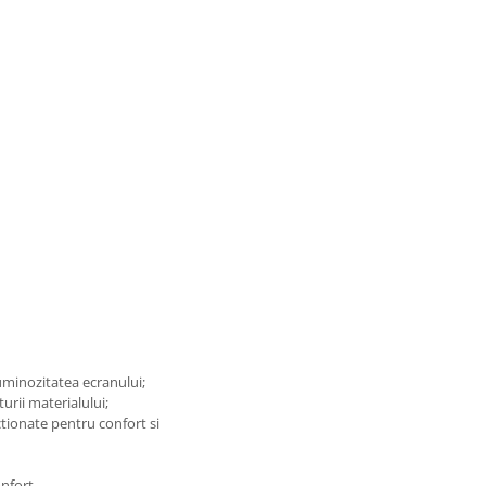
luminozitatea ecranului;
turii materialului;
tionate pentru confort si
nfort.