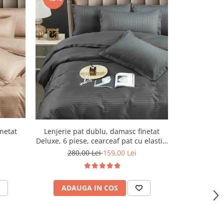
-43%
Lenjerie pat dublu, damasc finetat
Lenjerie pa
inetat
Deluxe, 6 piese, cearceaf pat cu elastic,
Deluxe, 6 pies
Gri Inchis
280,00 Lei
159,00 Lei
280,
ADAUGA IN COS
ADAU