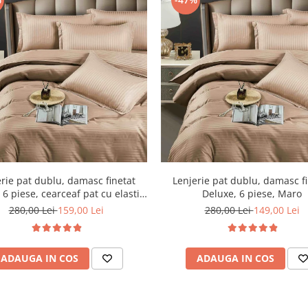
rie pat dublu, damasc finetat
Lenjerie pat dublu, damasc f
 6 piese, cearceaf pat cu elastic,
Deluxe, 6 piese, Maro
Maro
280,00 Lei
159,00 Lei
280,00 Lei
149,00 Lei
ADAUGA IN COS
ADAUGA IN COS