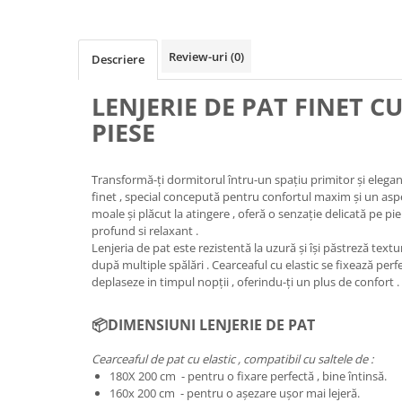
Review-uri
(0)
Descriere
LENJERIE DE PAT FINET CU 
PIESE
Transformă-ți dormitorul întru-un spațiu primitor și elegan
finet , special concepută pentru confortul maxim și un aspec
moale și plăcut la atingere , oferă o senzație delicată pe pi
profund si relaxant .
Lenjeria de pat este rezistentă la uzură și își păstreză textur
după multiple spălări . Cearceaful cu elastic se fixează perfe
deplaseze in timpul nopții , oferindu-ți un plus de confort .
📦DIMENSIUNI LENJERIE DE PAT
Cearceaful de pat cu elastic , compatibil cu saltele de :
180X 200 cm - pentru o fixare perfectă , bine întinsă.
160x 200 cm - pentru o așezare ușor mai lejeră.