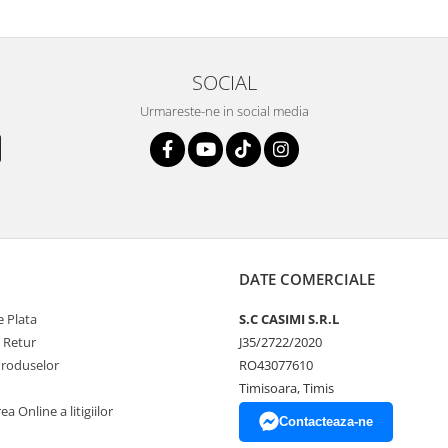
SOCIAL
Urmareste-ne in social media
DATE COMERCIALE
 Plata
S.C CASIMI S.R.L
e Retur
J35/2722/2020
Produselor
RO43077610
Timisoara, Timis
a Online a litigiilor
Contacteaza-ne