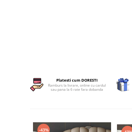
Persoane
Set Lenjerie Pat Blanita Iepure, 6
Piese, Cu Pilota Inclusa
Lenjerii De Pat Premium Collection
Set Lenjerie De Pat, 7 Piese, Cu
Pilota / Cuvertura Inclusa
Set Lenjerie De Pat Jacquard Regal,
11 Piese, Cuvertura Inclusa
Lenjerii Damasc Egiptean King Size
Lenjerii De Pat, Finet Premium, 1
Persoana
Platesti cum DORESTI
Ramburs la livrare, online cu cardul
Lenjerii De Pat Damasc 1 Persoana
sau pana la 6 rate fara dobanda
Lenjerii De Pat, Imprimeu 3D, 1
Persoana
-43%
-43