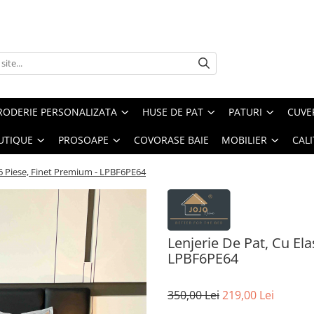
RODERIE PERSONALIZATA
HUSE DE PAT
PATURI
CUVE
UTIQUE
PROSOAPE
COVORASE BAIE
MOBILIER
CALI
, 6 Piese, Finet Premium - LPBF6PE64
Lenjerie De Pat, Cu Ela
LPBF6PE64
350,00 Lei
219,00 Lei