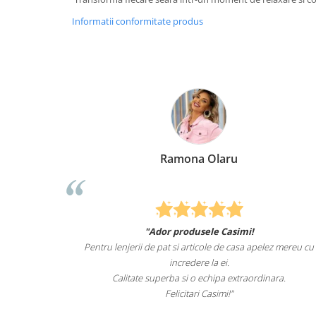
Informatii conformitate produs
laru
Elena Suia
e Casimi!
Felcitari oameni minunati pentru produsele p
e de casa apelez mereu cu
sunteti cei mai buni. Nepotii mei au fost ta
 ei.
lenjeriile de pat.
ipa extraordinara.
Recomand cu drag si increde Cas
simi!"