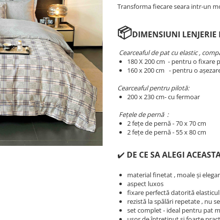
Transforma fiecare seara intr-un m
📦
DIMENSIUNI LENJERIE 
Cearceaful de pat cu elastic , compat
180 X 200 cm - pentru o fixare p
​​​​160 x 200 cm - pentru o așezar
Cearceaful pentru pilotă:
200 x 230 cm- cu fermoar
Fețele de pernă :
2 fețe de pernă - 70 x 70 cm
2 fețe de pernă - 55 x 80 cm
✔️
DE CE SA ALEGI ACEASTA
material finetat , moale și elega
aspect luxos
fixare perfectă datorită elasticu
rezistă la spălări repetate , nu 
set complet - ideal pentru pat 
ușor de întreținut și foarte prac