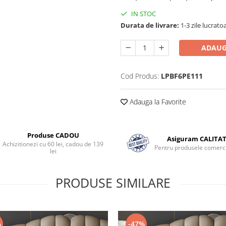
IN STOC
Durata de livrare:
1-3 zile lucrato
ADAUG
Cod Produs:
LPBF6PE111
Adauga la Favorite
Produse CADOU
Asiguram CALITA
Achizitionezi cu 60 lei, cadou de 139
Pentru produsele comerci
lei
PRODUSE SIMILARE
%
-47%