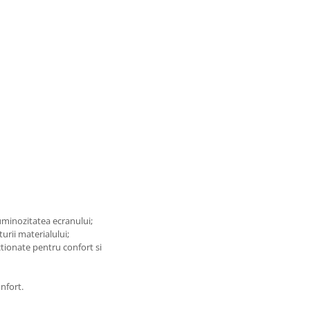
luminozitatea ecranului;
turii materialului;
tionate pentru confort si
nfort.