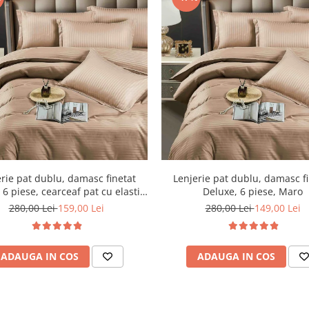
rie pat dublu, damasc finetat
Lenjerie pat dublu, damasc f
 6 piese, cearceaf pat cu elastic,
Deluxe, 6 piese, Maro
Maro
280,00 Lei
159,00 Lei
280,00 Lei
149,00 Lei
ADAUGA IN COS
ADAUGA IN COS