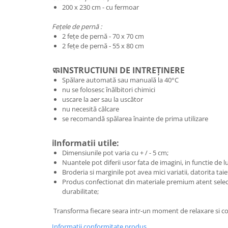
200 x 230 cm - cu fermoar
Fețele de pernă :
2 fețe de pernă - 70 x 70 cm
2 fețe de pernă - 55 x 80 cm
🧼INSTRUCTIUNI DE INTREȚINERE
Spălare automată sau manuală la 40°C
nu se folosesc înălbitori chimici
uscare la aer sau la uscător
nu necesită călcare
se recomandă spălarea înainte de prima utilizare
ℹ️Informatii utile:
Dimensiunile pot varia cu + / - 5 cm;
Nuantele pot diferii usor fata de imagini, in functie de 
Broderia si marginile pot avea mici variatii, datorita taie
Produs confectionat din materiale premium atent selec
durabilitate;
Transforma fiecare seara intr-un moment de relaxare si co
Informatii conformitate produs