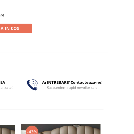
are
A IN COS
TEA
Ai INTREBARI? Contacteaza-ne!
alizate!
Raspundem rapid nevoilor tale.
-43%