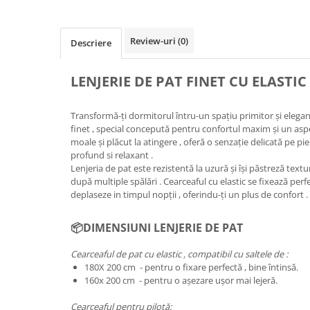
Review-uri
(0)
Descriere
LENJERIE DE PAT FINET CU ELASTIC 
Transformă-ți dormitorul întru-un spațiu primitor și elegan
finet , special concepută pentru confortul maxim și un aspec
moale și plăcut la atingere , oferă o senzație delicată pe pi
profund si relaxant .
Lenjeria de pat este rezistentă la uzură și își păstreză textur
după multiple spălări . Cearceaful cu elastic se fixează perfe
deplaseze in timpul nopții , oferindu-ți un plus de confort .
📦DIMENSIUNI LENJERIE DE PAT
Cearceaful de pat cu elastic , compatibil cu saltele de :
180X 200 cm - pentru o fixare perfectă , bine întinsă.
160x 200 cm - pentru o așezare ușor mai lejeră.
Cearceaful pentru pilotă: