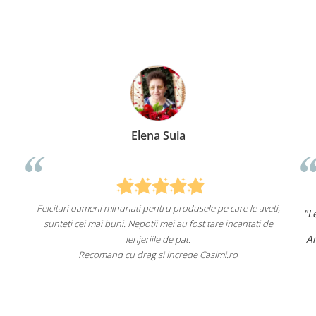
Elena Suia
Felcitari oameni minunati pentru produsele pe care le aveti,
"Lenjeri
sunteti cei mai buni. Nepotii mei au fost tare incantati de
Am coma
lenjeriile de pat.
Recomand cu drag si increde Casimi.ro
Reco