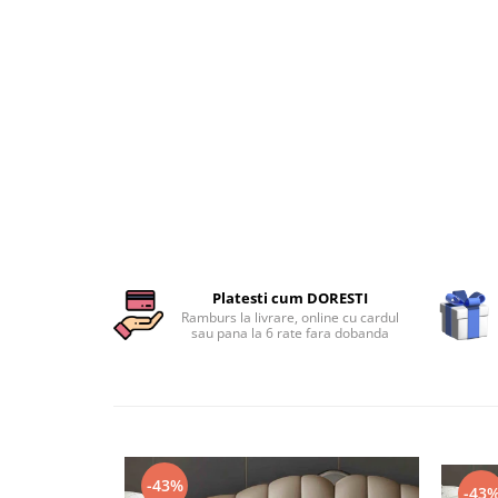
Persoane
Set Lenjerie Pat Blanita Iepure, 6
Piese, Cu Pilota Inclusa
Lenjerii De Pat Premium Collection
Set Lenjerie De Pat, 7 Piese, Cu
Pilota / Cuvertura Inclusa
Set Lenjerie De Pat Jacquard Regal,
11 Piese, Cuvertura Inclusa
Lenjerii Damasc Egiptean King Size
Lenjerii De Pat, Finet Premium, 1
Persoana
Platesti cum DORESTI
Ramburs la livrare, online cu cardul
Lenjerii De Pat Damasc 1 Persoana
sau pana la 6 rate fara dobanda
Lenjerii De Pat, Imprimeu 3D, 1
Persoana
-43%
-43