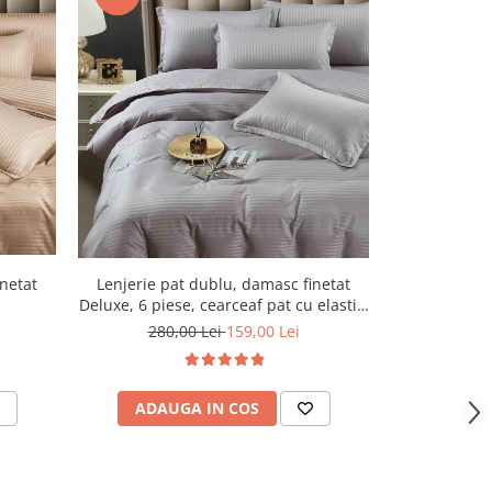
-43%
Lenjerie pat dublu, damasc finetat
Lenjerie pa
inetat
Deluxe, 6 piese, cearceaf pat cu elastic,
Deluxe, 6 pies
Gri Deschis
280,00 Lei
159,00 Lei
280,
ADAUGA IN COS
ADAU