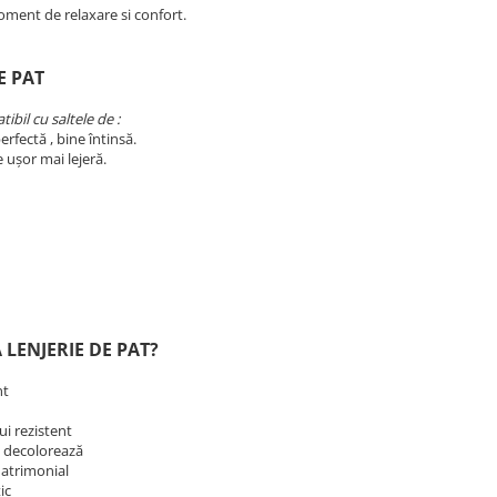
oment de relaxare si confort.
E PAT
ibil cu saltele de :
erfectă , bine întinsă.
e ușor mai lejeră.
 LENJERIE DE PAT?
nt
lui rezistent
se decolorează
matrimonial
tic