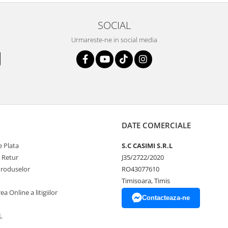
SOCIAL
Urmareste-ne in social media
DATE COMERCIALE
 Plata
S.C CASIMI S.R.L
e Retur
J35/2722/2020
Produselor
RO43077610
Timisoara, Timis
a Online a litigiilor
Contacteaza-ne
L