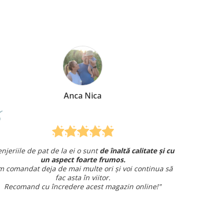
Anca Nica
ile de pat de la ei o sunt
de înaltă calitate și cu
Am comandat
un aspect foarte frumos.
și am avut o într
ndat deja de mai multe ori și voi continua să
fac asta în viitor.
S
mand cu încredere acest magazin online!"