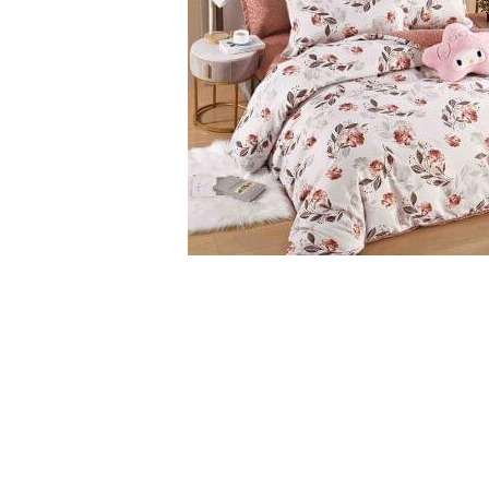
Cearceaf cu elastic
Cearceaf normal
Lenjerii De Pat Creponate
Lenjerii De Pat Bumbac Poplin 2
Persoane
Lenjerii De Pat Bumbac Poplin,
Matlasate, 2 Persoane
Lenjerii De Pat Bumbac Satinat 2
Persoane
Lenjerii De Pat Volanase
Distribuie
pe
Lenjerii De Pat, Finet Premium 3D,
Facebook
2 Persoane
Lenjerii De Pat Jacquard
Lenjerii De Pat Catifea
Lenjerii De Pat Cocolino
Set Lenjerie De Pat Blana
Artificiala De Iepure, 6 Piese, 2