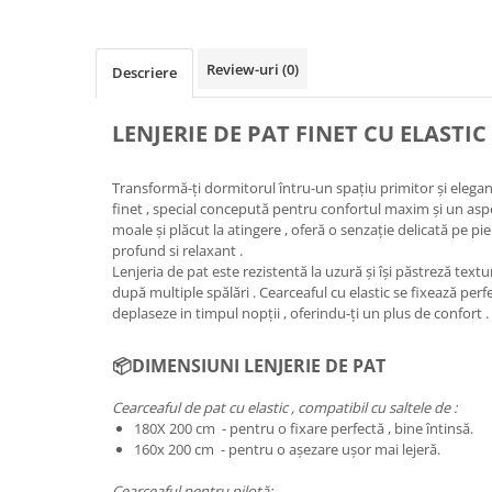
Review-uri
(0)
Descriere
LENJERIE DE PAT FINET CU ELASTIC 
Transformă-ți dormitorul întru-un spațiu primitor și elegan
finet , special concepută pentru confortul maxim și un aspec
moale și plăcut la atingere , oferă o senzație delicată pe pi
profund si relaxant .
Lenjeria de pat este rezistentă la uzură și își păstreză textur
după multiple spălări . Cearceaful cu elastic se fixează perfe
deplaseze in timpul nopții , oferindu-ți un plus de confort .
📦DIMENSIUNI LENJERIE DE PAT
Cearceaful de pat cu elastic , compatibil cu saltele de :
180X 200 cm - pentru o fixare perfectă , bine întinsă.
160x 200 cm - pentru o așezare ușor mai lejeră.
Cearceaful pentru pilotă: