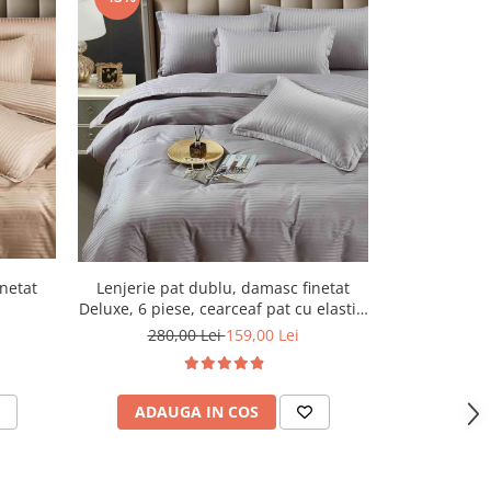
-43%
Lenjerie pat dublu, damasc finetat
Lenjerie pa
inetat
Deluxe, 6 piese, cearceaf pat cu elastic,
Deluxe, 6 pies
Gri Deschis
280,00 Lei
159,00 Lei
280,
ADAUGA IN COS
ADAU