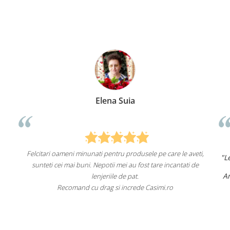
Elena Suia
Anca 
nati pentru produsele pe care le aveti,
"Lenjeriile de pat de la ei o 
. Nepotii mei au fost tare incantati de
un aspect foa
Am comandat deja de mai mul
lenjeriile de pat.
fac asta în
u drag si increde Casimi.ro
Recomand cu încredere a