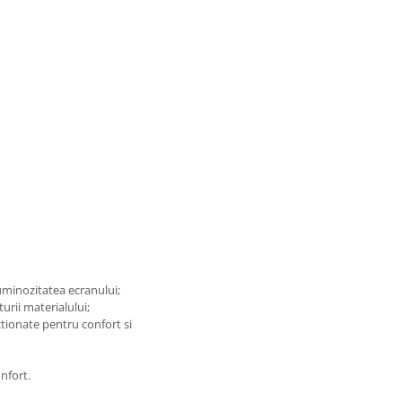
luminozitatea ecranului;
turii materialului;
tionate pentru confort si
nfort.