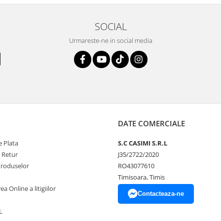
SOCIAL
Urmareste-ne in social media
DATE COMERCIALE
 Plata
S.C CASIMI S.R.L
e Retur
J35/2722/2020
Produselor
RO43077610
Timisoara, Timis
a Online a litigiilor
Contacteaza-ne
L