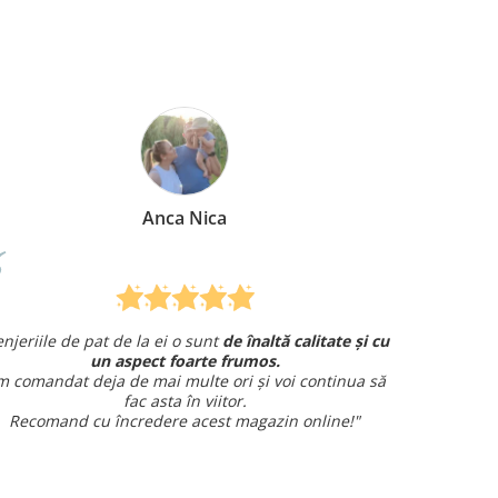
Nica
Mirela Vermesan
sunt
de înaltă calitate și cu
Am comandat o lenjerie de pat 
rte frumos.
și am avut o întrebare și
am primit un
te ori și voi continua să
amabil.
 viitor.
Sunt foarte mulțumit
cest magazin online!"