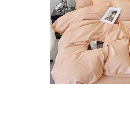
Cearceaf cu elastic
Cearceaf normal
Lenjerii De Pat Creponate
Lenjerii De Pat Bumbac Poplin 2
Persoane
Lenjerii De Pat Bumbac Poplin,
Matlasate, 2 Persoane
Lenjerii De Pat Bumbac Satinat 2
Persoane
Lenjerii De Pat Volanase
Lenjerii De Pat, Finet Premium 3D,
2 Persoane
Distribuie
pe
Lenjerii De Pat Jacquard
Facebook
Lenjerii De Pat Catifea
Lenjerii De Pat Cocolino
Set Lenjerie De Pat Blana
Artificiala De Iepure, 6 Piese, 2