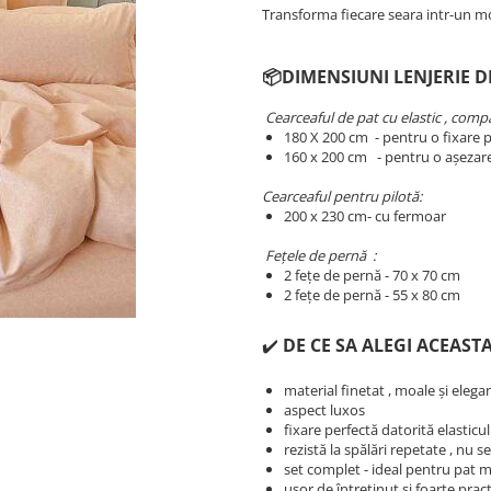
Transforma fiecare seara intr-un m
📦DIMENSIUNI LENJERIE D
Cearceaful de pat cu elastic , compat
180 X 200 cm - pentru o fixare p
​​​​160 x 200 cm - pentru o așezar
Cearceaful pentru pilotă:
200 x 230 cm- cu fermoar
Fețele de pernă :
2 fețe de pernă - 70 x 70 cm
2 fețe de pernă - 55 x 80 cm
✔️
DE CE SA ALEGI ACEASTA
material finetat , moale și elega
aspect luxos
fixare perfectă datorită elasticu
rezistă la spălări repetate , nu 
set complet - ideal pentru pat 
ușor de întreținut și foarte prac