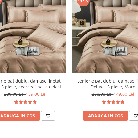
rie pat dublu, damasc finetat
Lenjerie pat dublu, damasc f
 6 piese, cearceaf pat cu elastic,
Deluxe, 6 piese, Maro
Maro
280,00 Lei
159,00 Lei
280,00 Lei
149,00 Lei
ADAUGA IN COS
ADAUGA IN COS