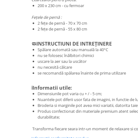
200 x 230 cm - cu fermoar
Fețele de pernă :
2 fețe de pernă - 70 x 70 cm
2 fețe de pernă - 55 x 80 cm
🧼INSTRUCTIUNI DE INTREȚINERE
Spălare automată sau manuală la 40°C
nu se folosesc înălbitori chimici
uscare la aer sau la uscător
nu necesită călcare
se recomandă spălarea înainte de prima utilizare
ℹ️Informatii utile:
Dimensiunile pot varia cu + / - 5 cm;
Nuantele pot diferii usor fata de imagini, in functie de 
Broderia si marginile pot avea mici variatii, datorita taie
Produs confectionat din materiale premium atent selec
durabilitate;
Transforma fiecare seara intr-un moment de relaxare si co