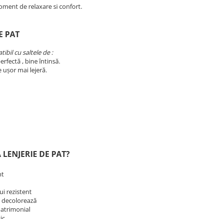
oment de relaxare si confort.
E PAT
ibil cu saltele de :
erfectă , bine întinsă.
e ușor mai lejeră.
 LENJERIE DE PAT?
nt
lui rezistent
se decolorează
matrimonial
tic