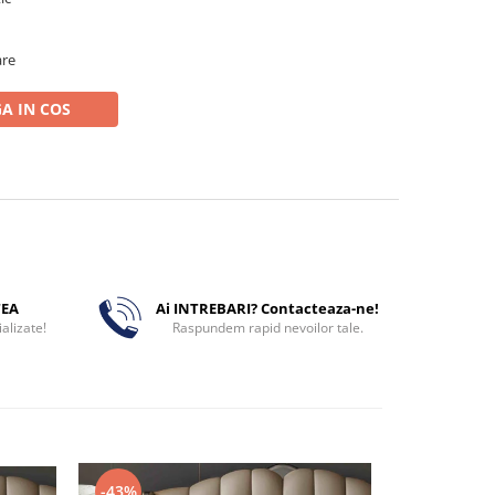
are
A IN COS
TEA
Ai INTREBARI? Contacteaza-ne!
alizate!
Raspundem rapid nevoilor tale.
-43%