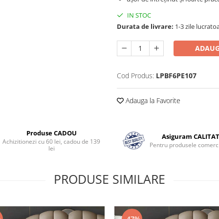
IN STOC
Durata de livrare:
1-3 zile lucrato
ADAUG
Cod Produs:
LPBF6PE107
Adauga la Favorite
Produse CADOU
Asiguram CALITA
Achizitionezi cu 60 lei, cadou de 139
Pentru produsele comerci
lei
PRODUSE SIMILARE
%
-47%