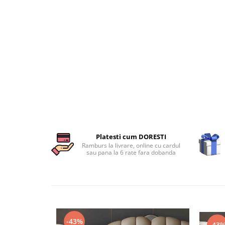
Persoane
Set Lenjerie Pat Blanita Iepure, 6
Piese, Cu Pilota Inclusa
Lenjerii De Pat Premium Collection
Set Lenjerie De Pat, 7 Piese, Cu
Pilota / Cuvertura Inclusa
Set Lenjerie De Pat Jacquard Regal,
11 Piese, Cuvertura Inclusa
Lenjerii Damasc Egiptean King Size
Lenjerii De Pat, Finet Premium, 1
Persoana
Platesti cum DORESTI
Ramburs la livrare, online cu cardul
Lenjerii De Pat Damasc 1 Persoana
sau pana la 6 rate fara dobanda
Lenjerii De Pat, Imprimeu 3D, 1
Persoana
-43%
-43