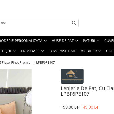
RODERIE PERSONALIZATA
HUSE DE PAT
PATURI
CUVE
UTIQUE
PROSOAPE
COVORASE BAIE
MOBILIER
CALI
, 6 Piese, Finet Premium - LPBF6PE107
Lenjerie De Pat, Cu Ela
LPBF6PE107
199,00 Lei
149,00 Lei