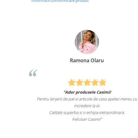
Informatii conformitate produs
Ramona Olaru
"Ador produsele Casimi!
Felcitari oameni minu
jerii de pat si articole de casa apelez mereu cu
sunteti cei mai buni
incredere la ei.
itate superba si o echipa extraordinara.
Recomand c
Felicitari Casimi!"