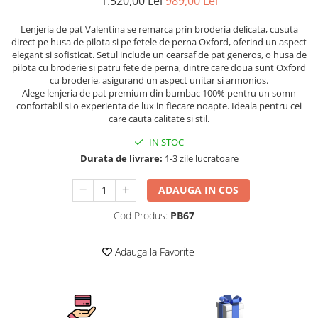
1.520,00 Lei
989,00 Lei
Persoane
Set Lenjerie Pat Blanita Iepure, 6
Lenjeria de pat Valentina se remarca prin broderia delicata, cusuta
Piese, Cu Pilota Inclusa
direct pe husa de pilota si pe fetele de perna Oxford, oferind un aspect
Lenjerii De Pat Premium Collection
elegant si sofisticat. Setul include un cearsaf de pat generos, o husa de
pilota cu broderie si patru fete de perna, dintre care doua sunt Oxford
Set Lenjerie De Pat, 7 Piese, Cu
cu broderie, asigurand un aspect unitar si armonios.
Pilota / Cuvertura Inclusa
Alege lenjeria de pat premium din bumbac 100% pentru un somn
confortabil si o experienta de lux in fiecare noapte. Ideala pentru cei
Set Lenjerie De Pat Jacquard Regal,
care cauta calitate si stil.
11 Piese, Cuvertura Inclusa
IN STOC
Lenjerii Damasc Egiptean King Size
Durata de livrare:
1-3 zile lucratoare
Lenjerii De Pat, Finet Premium, 1
Persoana
ADAUGA IN COS
Lenjerii De Pat Damasc 1 Persoana
Cod Produs:
PB67
Lenjerii De Pat, Imprimeu 3D, 1
Persoana
Adauga la Favorite