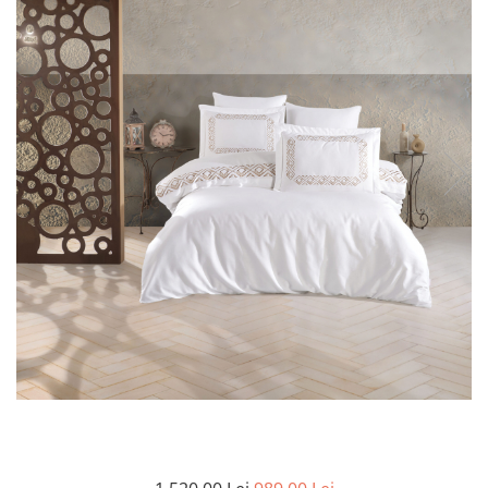
Cearceaf cu elastic
Cearceaf normal
Lenjerii De Pat Creponate
Lenjerii De Pat Bumbac Poplin 2
Persoane
Lenjerii De Pat Bumbac Poplin,
Matlasate, 2 Persoane
Lenjerii De Pat Bumbac Satinat 2
Persoane
Lenjerii De Pat Volanase
Lenjerii De Pat, Finet Premium 3D,
2 Persoane
Lenjerii De Pat Jacquard
Lenjerii De Pat Catifea
Lenjerii De Pat Cocolino
Set Lenjerie De Pat Blana
Artificiala De Iepure, 6 Piese, 2