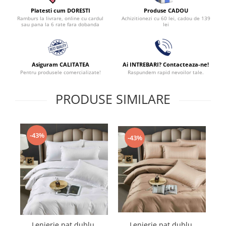
Produse CADOU
Platesti cum DORESTI
Achizitionezi cu 60 lei, cadou de 139
Ramburs la livrare, online cu cardul
lei
sau pana la 6 rate fara dobanda
Asiguram CALITATEA
Ai INTREBARI? Contacteaza-ne!
Pentru produsele comercializate!
Raspundem rapid nevoilor tale.
PRODUSE SIMILARE
-43%
-43%
Lenjerie pat dublu,
Lenjerie pat dublu,