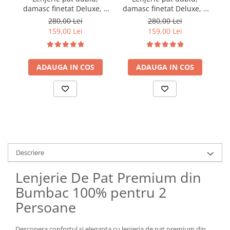
damasc finetat Deluxe, 6
damasc finetat Deluxe, 6
da
piese, cearceaf pat cu
piese, cearceaf pat cu
280,00 Lei
280,00 Lei
elastic, Maro
elastic, Alb
159,00 Lei
159,00 Lei
ADAUGA IN COS
ADAUGA IN COS
Descriere
Lenjerie De Pat Premium din
Bumbac 100% pentru 2
Persoane
Descopera confortul si eleganta cu lenjeria de pat premium din