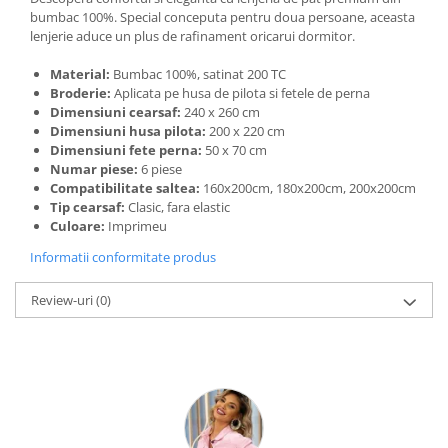
bumbac 100%. Special conceputa pentru doua persoane, aceasta
lenjerie aduce un plus de rafinament oricarui dormitor.
Material:
Bumbac 100%, satinat 200 TC
Broderie:
Aplicata pe husa de pilota si fetele de perna
Dimensiuni cearsaf:
240 x 260 cm
Dimensiuni husa pilota:
200 x 220 cm
Dimensiuni fete perna:
50 x 70 cm
Numar piese:
6 piese
Compatibilitate saltea:
160x200cm, 180x200cm, 200x200cm
Tip cearsaf:
Clasic, fara elastic
Culoare:
Imprimeu
Informatii conformitate produs
Review-uri
(0)