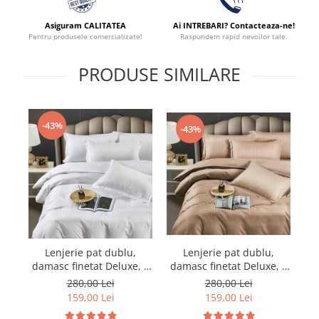
Asiguram CALITATEA
Ai INTREBARI? Contacteaza-ne!
Pentru produsele comercializate!
Raspundem rapid nevoilor tale.
PRODUSE SIMILARE
-43%
-43%
Lenjerie pat dublu,
Lenjerie pat dublu,
damasc finetat Deluxe, 6
damasc finetat Deluxe, 6
da
piese, cearceaf pat cu
piese, cearceaf pat cu
280,00 Lei
280,00 Lei
elastic, Maro
elastic, Alb
159,00 Lei
159,00 Lei