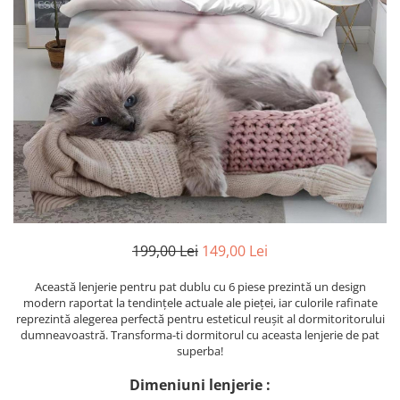
Cearceaf cu elastic
Cearceaf normal
Lenjerii De Pat Creponate
Lenjerii De Pat Bumbac Poplin 2
Persoane
Lenjerii De Pat Bumbac Poplin,
Matlasate, 2 Persoane
Lenjerii De Pat Bumbac Satinat 2
Persoane
Lenjerii De Pat Volanase
Lenjerii De Pat, Finet Premium 3D,
199,00 Lei
149,00 Lei
2 Persoane
Această lenjerie pentru pat dublu cu 6 piese prezintă un design
Lenjerii De Pat Jacquard
modern raportat la tendințele actuale ale pieței, iar culorile rafinate
reprezintă alegerea perfectă pentru esteticul reușit al dormitoritorului
Lenjerii De Pat Catifea
dumneavoastră. Transforma-ti dormitorul cu aceasta lenjerie de pat
Lenjerii De Pat Cocolino
superba!
Set Lenjerie De Pat Blana
Dimeniuni lenjerie :
Artificiala De Iepure, 6 Piese, 2