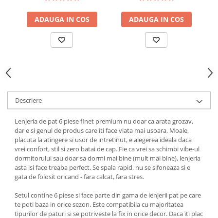
ADAUGA IN COS
ADAUGA IN COS
Descriere
Lenjeria de pat 6 piese finet premium nu doar ca arata grozav,
dar e si genul de produs care iti face viata mai usoara. Moale,
placuta la atingere si usor de intretinut, e alegerea ideala daca
vrei confort, stil si zero batai de cap. Fie ca vrei sa schimbi vibe-ul
dormitorului sau doar sa dormi mai bine (mult mai bine), lenjeria
asta isi face treaba perfect. Se spala rapid, nu se sifoneaza si e
gata de folosit oricand - fara calcat, fara stres.
Setul contine 6 piese si face parte din gama de lenjerii pat pe care
te poti baza in orice sezon. Este compatibila cu majoritatea
tipurilor de paturi si se potriveste la fix in orice decor. Daca iti plac