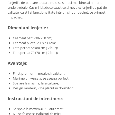
lenjeriile de pat care arata bine si se simt si mai bine, ai nimerit
unde trebuie. Casimi iti aduce exact ce ai nevoie: lenjerii de pat de
calitate, cu stil si functionalitate intr-un singur pachet, ce primesti
in pachet:
Dimeniuni lenjerie :
Cearceaf pat: 230x250 cm;
Cearceaf pilota: 200x230 cm;
Fata perna: 55x80 cm ( 2 buc);
Fata perna: 70x70 cm ( 2 buc);
Avantaje:
Finet premium - moale si rezistent;
Marime universala, se aseaza perfect;
Spalare la masina, fara calcare;
Design modern, vibe placut in dormitor;
Instructiuni de intretinere:
Se spala la maxim 40 °C automat;
Nu se folosesc inalbitori chimici;