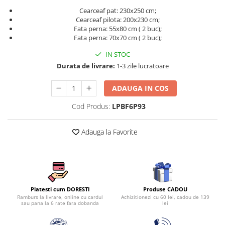
Persoane
Cearceaf pat: 230x250 cm;
Set Lenjerie Pat Blanita Iepure, 6
Cearceaf pilota: 200x230 cm;
Piese, Cu Pilota Inclusa
Fata perna: 55x80 cm ( 2 buc);
Lenjerii De Pat Premium Collection
Fata perna: 70x70 cm ( 2 buc);
Set Lenjerie De Pat, 7 Piese, Cu
IN STOC
Pilota / Cuvertura Inclusa
Durata de livrare:
1-3 zile lucratoare
Set Lenjerie De Pat Jacquard Regal,
ADAUGA IN COS
11 Piese, Cuvertura Inclusa
Lenjerii Damasc Egiptean King Size
Cod Produs:
LPBF6P93
Lenjerii De Pat, Finet Premium, 1
Persoana
Adauga la Favorite
Lenjerii De Pat Damasc 1 Persoana
Lenjerii De Pat, Imprimeu 3D, 1
Persoana
Produse CADOU
Platesti cum DORESTI
Achizitionezi cu 60 lei, cadou de 139
Ramburs la livrare, online cu cardul
lei
sau pana la 6 rate fara dobanda