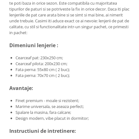
te poti baza in orice sezon. Este compatibila cu majoritatea
tipurilor de paturi si se potriveste la fix in orice decor. Daca iti plac
lenjeriile de pat care arata bine si se simt si mai bine, ai nimerit
unde trebuie. Casimi iti aduce exact ce ai nevoie: lenjerii de pat de
calitate, cu stil si functionalitate intr-un singur pachet, ce primesti
in pachet:
Dimeniuni lenjerie :
Cearceaf pat: 230x250 cm;
Cearceaf pilota: 200x230 cm;
Fata perna: 55x80 cm ( 2 buc);
Fata perna: 70x70 cm ( 2 buc);
Avantaje:
Finet premium - moale si rezistent;
Marime universala, se aseaza perfect;
Spalare la masina, fara calcare;
Design modern, vibe placut in dormitor;
Instructiuni de intretinere: