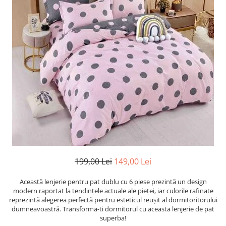
Cearceaf cu elastic
Cearceaf normal
Lenjerii De Pat Creponate
Lenjerii De Pat Bumbac Poplin 2
Persoane
Lenjerii De Pat Bumbac Poplin,
Matlasate, 2 Persoane
Lenjerii De Pat Bumbac Satinat 2
Persoane
Lenjerii De Pat Volanase
Lenjerii De Pat, Finet Premium 3D,
2 Persoane
199,00 Lei
149,00 Lei
Lenjerii De Pat Jacquard
Lenjerii De Pat Catifea
Această lenjerie pentru pat dublu cu 6 piese prezintă un design
modern raportat la tendințele actuale ale pieței, iar culorile rafinate
Lenjerii De Pat Cocolino
reprezintă alegerea perfectă pentru esteticul reușit al dormitoritorului
dumneavoastră. Transforma-ti dormitorul cu aceasta lenjerie de pat
Set Lenjerie De Pat Blana
superba!
Artificiala De Iepure, 6 Piese, 2