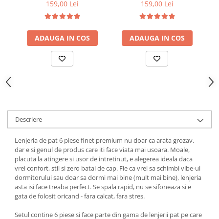
elastic, Maro
elastic, Alb
159,00 Lei
159,00 Lei
ADAUGA IN COS
ADAUGA IN COS
Descriere
Lenjeria de pat 6 piese finet premium nu doar ca arata grozav,
dar e si genul de produs care iti face viata mai usoara. Moale,
placuta la atingere si usor de intretinut, e alegerea ideala daca
vrei confort, stil si zero batai de cap. Fie ca vrei sa schimbi vibe-ul
dormitorului sau doar sa dormi mai bine (mult mai bine), lenjeria
asta isi face treaba perfect. Se spala rapid, nu se sifoneaza si e
gata de folosit oricand - fara calcat, fara stres.
Setul contine 6 piese si face parte din gama de lenjerii pat pe care