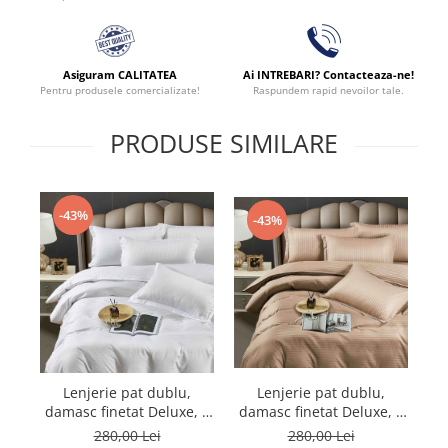
Asiguram CALITATEA
Ai INTREBARI? Contacteaza-ne!
Pentru produsele comercializate!
Raspundem rapid nevoilor tale.
PRODUSE SIMILARE
-43%
-43%
Lenjerie pat dublu,
Lenjerie pat dublu,
damasc finetat Deluxe, 6
damasc finetat Deluxe, 6
da
piese, cearceaf pat cu
piese, cearceaf pat cu
280,00 Lei
280,00 Lei