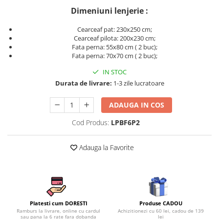
Persoane
Dimeniuni lenjerie :
Set Lenjerie Pat Blanita Iepure, 6
Piese, Cu Pilota Inclusa
Cearceaf pat: 230x250 cm;
Lenjerii De Pat Premium Collection
Cearceaf pilota: 200x230 cm;
Fata perna: 55x80 cm ( 2 buc);
Set Lenjerie De Pat, 7 Piese, Cu
Fata perna: 70x70 cm ( 2 buc);
Pilota / Cuvertura Inclusa
IN STOC
Set Lenjerie De Pat Jacquard Regal,
Durata de livrare:
1-3 zile lucratoare
11 Piese, Cuvertura Inclusa
Lenjerii Damasc Egiptean King Size
ADAUGA IN COS
Lenjerii De Pat, Finet Premium, 1
Cod Produs:
LPBF6P2
Persoana
Lenjerii De Pat Damasc 1 Persoana
Adauga la Favorite
Lenjerii De Pat, Imprimeu 3D, 1
Persoana
Produse CADOU
Platesti cum DORESTI
Achizitionezi cu 60 lei, cadou de 139
Ramburs la livrare, online cu cardul
lei
sau pana la 6 rate fara dobanda