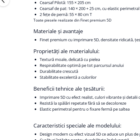
Cearsaf Pilotă: 155 × 205 cm
Cearsaf de pat: 140 × 200 + 25 cm, cu elastic perimetral
2 fețe de pernă: 55 × 80 cm T
Toate piesele realizate din Finet premium 5D
Materiale și avantaje
Finet premium cu imprimare 5D, densitate ridicată, țesă
Proprietăți ale materialului:
Textură moale, delicată cu pielea
Respirabilitate optimă pe tot parcursul anului
Durabilitate crescută
Stabilitate excelentă a culorilor
Beneficii tehnice ale țesăturii:
Imprimare 5D cu efect realist, culori vibrante și detalii 
Rezistă la spălări repetate fără să se decoloreze
Elastic perimetral pentru o fixare fermă pe saltea
Caracteristici speciale ale modelului:
Design modern cu efect vizual 5D ce aduce un plus de
Cusături întărite pentru durabilitate îndelungată