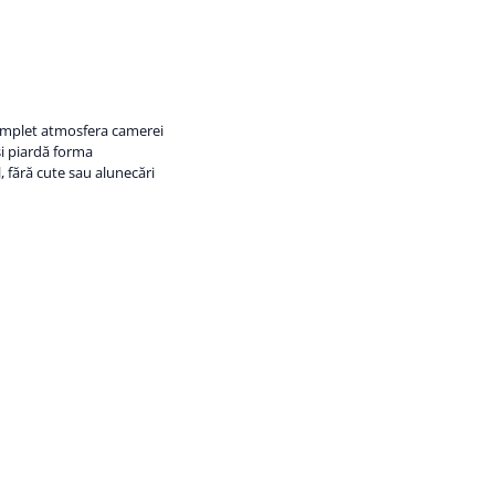
omplet atmosfera camerei
își piardă forma
, fără cute sau alunecări