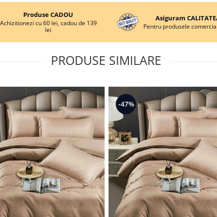
Produse CADOU
Asiguram CALITATE
Achizitionezi cu 60 lei, cadou de 139
Pentru produsele comercial
lei
PRODUSE SIMILARE
-47%