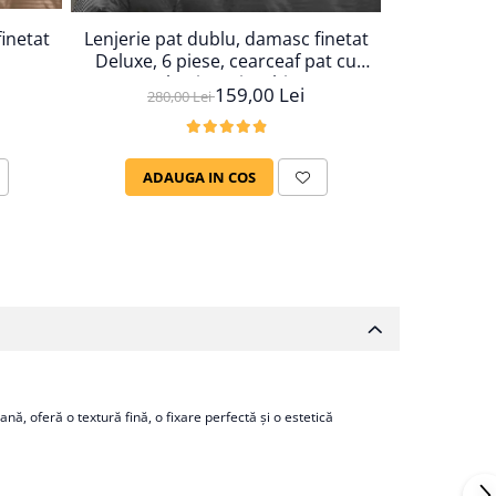
inetat
Lenjerie pat dublu, damasc finetat
Lenjerie pa
Deluxe, 6 piese, cearceaf pat cu
Deluxe, 6 
elastic, Gri Inchis
ela
159,00 Lei
280,00 Lei
280,
ADAUGA IN COS
ADAU
ă, oferă o textură fină, o fixare perfectă și o estetică