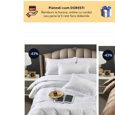
Persoane
Set Lenjerie Pat Blanita Iepure, 6
Platesti cum DORESTI
Piese, Cu Pilota Inclusa
Ramburs la livrare, online cu cardul
sau pana la 6 rate fara dobanda
Lenjerii De Pat Premium Collection
Set Lenjerie De Pat, 7 Piese, Cu
Pilota / Cuvertura Inclusa
Set Lenjerie De Pat Jacquard Regal,
11 Piese, Cuvertura Inclusa
-43%
Lenjerii Damasc Egiptean King Size
-43%
Lenjerii De Pat, Finet Premium, 1
Persoana
Lenjerii De Pat Damasc 1 Persoana
Lenjerii De Pat, Imprimeu 3D, 1
Persoana