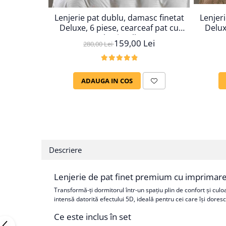
Lenjer
Lenjerie pat dublu, damasc finetat
Delux
Deluxe, 6 piese, cearceaf pat cu
elastic, Alb
159,00 Lei
280,00 Lei
ADAUGA IN COS
Descriere
Lenjerie de pat finet premium cu imprimar
Transformă-ți dormitorul într-un spațiu plin de confort și cul
intensă datorită efectului 5D, ideală pentru cei care își doresc 
Ce este inclus în set