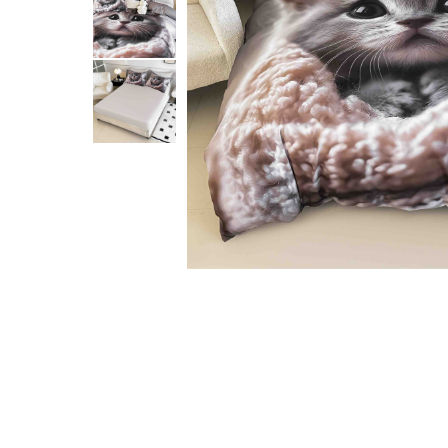
Cearceaf cu elastic
Cearceaf normal
Lenjerii De Pat Creponate
Lenjerii De Pat Bumbac Poplin 2
Persoane
Lenjerii De Pat Bumbac Poplin,
Matlasate, 2 Persoane
Lenjerii De Pat Bumbac Satinat 2
Persoane
Lenjerii De Pat Volanase
Lenjerii De Pat, Finet Premium 3D,
Distribuie
2 Persoane
pe
Facebook
Lenjerii De Pat Jacquard
Lenjerii De Pat Catifea
Lenjerii De Pat Cocolino
Set Lenjerie De Pat Blana
Artificiala De Iepure, 6 Piese, 2