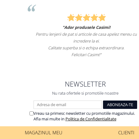
Felcitari oameni minunati pentru produsele pe care le aveti
 mereu cu
sunteti cei mai buni. Nepotii mei au fost tare incantati de lenjer
de pat.
a.
Recomand cu drag si increde Casimi.ro
NEWSLETTER
Nu rata ofertele si promotiile noastre
Vreau sa primesc newsletter cu promotiile magazinului.
Afla mai multe in
Politica de Confidentialitate
MAGAZINUL MEU
CLIENTI