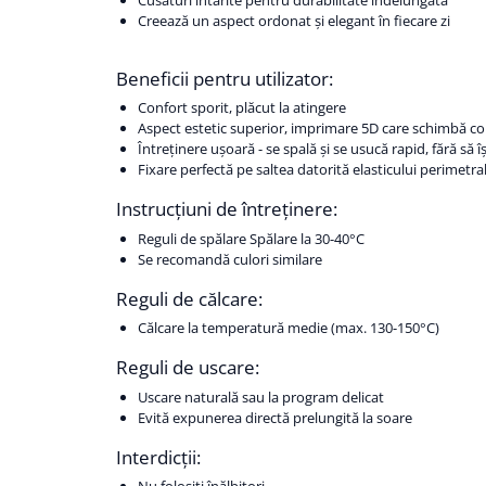
Creează un aspect ordonat și elegant în fiecare zi
Beneficii pentru utilizator:
Confort sporit, plăcut la atingere
Aspect estetic superior, imprimare 5D care schimbă c
Întreținere ușoară - se spală și se usucă rapid, fără să 
Fixare perfectă pe saltea datorită elasticului perimetral
Instrucțiuni de întreținere:
Reguli de spălare Spălare la 30-40°C
Se recomandă culori similare
Reguli de călcare:
Călcare la temperatură medie (max. 130-150°C)
Reguli de uscare:
Uscare naturală sau la program delicat
Evită expunerea directă prelungită la soare
Interdicții: