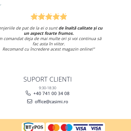
Am comandat o lenjerie de pat pentru cadou
 am avut o întrebare și
am primit un răspuns rapid și
amabil.
i
Sunt foarte mulțumită!
SUPORT CLIENTI
9:30-18:30
+40 741 00 34 08
office@casimi.ro