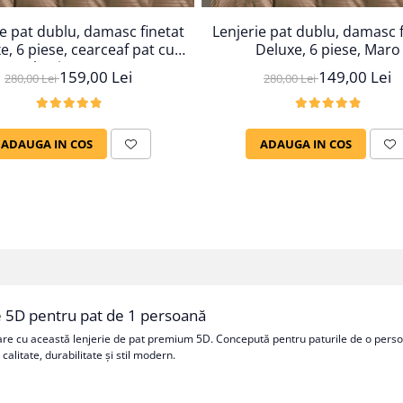
ie pat dublu, damasc finetat
Lenjerie pat dublu, damasc f
e, 6 piese, cearceaf pat cu
Deluxe, 6 piese, Maro
elastic, Maro
159,00 Lei
149,00 Lei
280,00 Lei
280,00 Lei
ADAUGA IN COS
ADAUGA IN COS
e 5D pentru pat de 1 persoană
oare cu această lenjerie de pat premium 5D. Concepută pentru paturile de o persoan
calitate, durabilitate și stil modern.