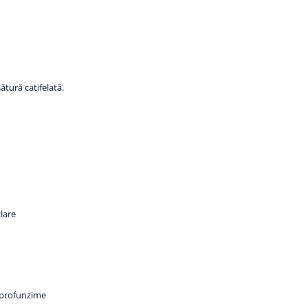
tură catifelată.
clare
 profunzime