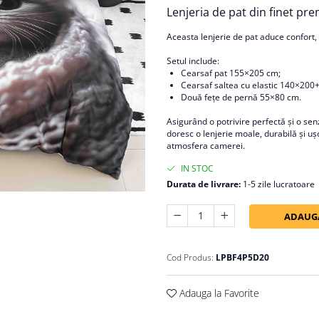
Lenjeria de pat din finet p
Aceasta lenjerie de pat aduce confort, 
Setul include:
Cearsaf pat 155×205 cm;
Cearsaf saltea cu elastic 140×200
Două fețe de pernă 55×80 cm.
Asigurând o potrivire perfectă și o senz
doresc o lenjerie moale, durabilă și uș
atmosfera camerei.
IN STOC
Durata de livrare:
1-5 zile lucratoare
ADAUGA
Cod Produs:
LPBF4P5D20
Adauga la Favorite