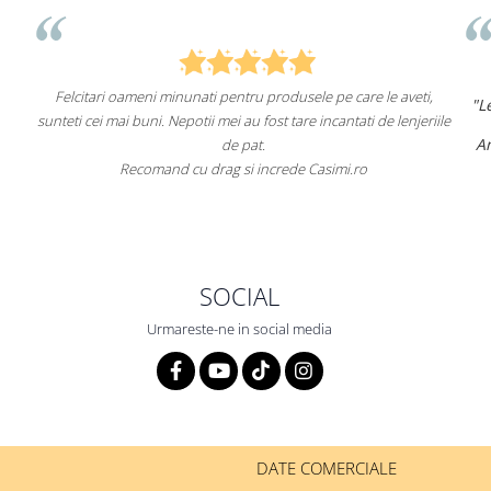
,
"Lenjeriile de pat de la ei o sunt
de înaltă calitate și cu
iile
un aspect foarte frumos.
și
Am comandat deja de mai multe ori și voi continua să
fac asta în viitor.
Recomand cu încredere acest magazin online!"
SOCIAL
Urmareste-ne in social media
DATE COMERCIALE