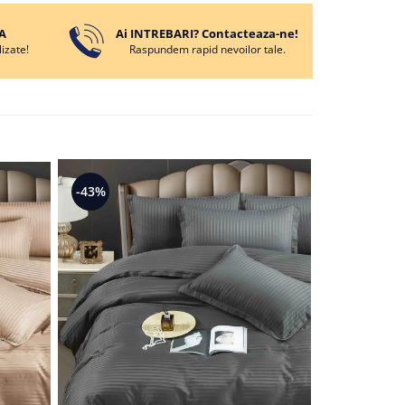
A
Ai INTREBARI? Contacteaza-ne!
izate!
Raspundem rapid nevoilor tale.
-43%
-43%