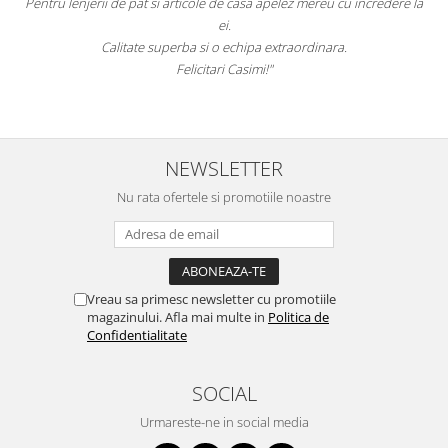
Pentru lenjerii de pat si articole de casa apelez mereu cu incredere la
s
ei.
Calitate superba si o echipa extraordinara.
Felicitari Casimi!"
NEWSLETTER
Nu rata ofertele si promotiile noastre
Vreau sa primesc newsletter cu promotiile
magazinului. Afla mai multe in
Politica de
Confidentialitate
SOCIAL
Urmareste-ne in social media