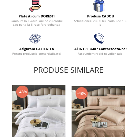
Produse CADOU
Platesti cum DORESTI
Achizitionezi cu 60 lei, cadou de 139
Ramburs la livrare, online cu cardul
lei
sau pana la 6 rate fara dobanda
Asiguram CALITATEA
Ai INTREBARI? Contacteaza-ne!
Pentru produsele comercializate!
Raspundem rapid nevoilor tale.
PRODUSE SIMILARE
-43%
-43%