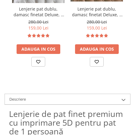
Lenjerie pat dublu,
Lenjerie pat dublu,
damasc finetat Deluxe, 6
damasc finetat Deluxe, 6
da
piese, cearceaf pat cu
piese, cearceaf pat cu
280,00 Lei
280,00 Lei
elastic, Maro
elastic, Alb
159,00 Lei
159,00 Lei
ADAUGA IN COS
ADAUGA IN COS
Descriere
Lenjerie de pat finet premium
cu imprimare 5D pentru pat
de 1 persoană