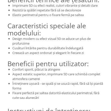
Imprimare 5D cu efect realist, culori vibrante și detalii clare
Rezistă la spălări repetate fără să se decoloreze
Elastic perimetral pentru o fixare fermă pe saltea
Caracteristici speciale ale
modelului:
Design modern cu efect vizual 5D ce aduce un plus de
profunzime
Cusături întărite pentru durabilitate îndelungată
Creează un aspect ordonat și elegant în fiecare zi
Beneficii pentru utilizator:
Confort sporit, plăcut la atingere
Aspect estetic superior, imprimare 5D care schimbă complet
atmosfera camerei
Întreținere ușoară - se spală și se usucă rapid, fără să își piardă
forma
Fixare perfectă pe saltea datorită elasticului perimetral, fără
cute sau alunecări
Instrucțiuni de întreținere: