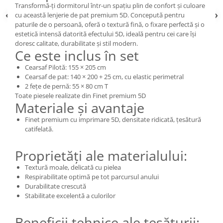
Transformă-ți dormitorul într-un spațiu plin de confort și culoare
cu această lenjerie de pat premium 5D. Concepută pentru
paturile de o persoană, oferă o textură fină, o fixare perfectă și o
estetică intensă datorită efectului 5D, ideală pentru cei care își
doresc calitate, durabilitate și stil modern.
Ce este inclus în set
Cearsaf Pilotă: 155 × 205 cm
Cearsaf de pat: 140 × 200 + 25 cm, cu elastic perimetral
2 fețe de pernă: 55 × 80 cm T
Toate piesele realizate din Finet premium 5D
Materiale și avantaje
Finet premium cu imprimare 5D, densitate ridicată, țesătură
catifelată.
Proprietăți ale materialului:
Textură moale, delicată cu pielea
Respirabilitate optimă pe tot parcursul anului
Durabilitate crescută
Stabilitate excelentă a culorilor
Beneficii tehnice ale țesăturii: