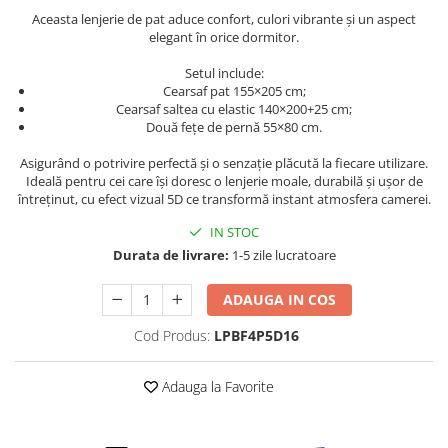
Persoane
Aceasta lenjerie de pat aduce confort, culori vibrante și un aspect
Set Lenjerie Pat Blanita Iepure, 6
elegant în orice dormitor.
Piese, Cu Pilota Inclusa
Setul include:
Lenjerii De Pat Premium Collection
Cearsaf pat 155×205 cm;
Set Lenjerie De Pat, 7 Piese, Cu
Cearsaf saltea cu elastic 140×200+25 cm;
Pilota / Cuvertura Inclusa
Două fețe de pernă 55×80 cm.
Set Lenjerie De Pat Jacquard Regal,
Asigurând o potrivire perfectă și o senzație plăcută la fiecare utilizare.
11 Piese, Cuvertura Inclusa
Ideală pentru cei care își doresc o lenjerie moale, durabilă și ușor de
întreținut, cu efect vizual 5D ce transformă instant atmosfera camerei.
Lenjerii Damasc Egiptean King Size
IN STOC
Lenjerii De Pat, Finet Premium, 1
Durata de livrare:
1-5 zile lucratoare
Persoana
Lenjerii De Pat Damasc 1 Persoana
ADAUGA IN COS
Lenjerii De Pat, Imprimeu 3D, 1
Cod Produs:
LPBF4P5D16
Persoana
Adauga la Favorite