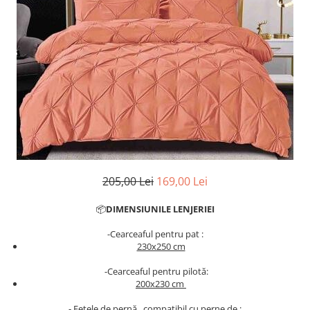
Cearceaf cu elastic
Cearceaf normal
Lenjerii De Pat Creponate
Lenjerii De Pat Bumbac Poplin 2
Persoane
Lenjerii De Pat Bumbac Poplin,
Matlasate, 2 Persoane
Lenjerii De Pat Bumbac Satinat 2
Persoane
Lenjerii De Pat Volanase
205,00 Lei
169,00 Lei
Lenjerii De Pat, Finet Premium 3D,
2 Persoane
📦
DIMENSIUNILE LENJERIEI
Lenjerii De Pat Jacquard
-Cearceaful pentru pat :
230x250 cm
Lenjerii De Pat Catifea
Lenjerii De Pat Cocolino
-Cearceaful pentru pilotă:
200x230 cm
Set Lenjerie De Pat Blana
Artificiala De Iepure, 6 Piese, 2
- Fețele de pernă , compatibil cu perne de :