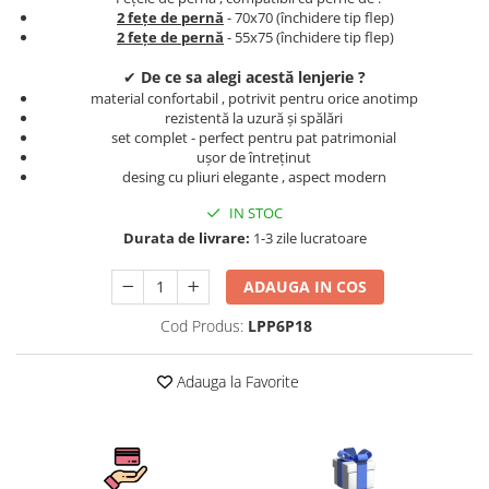
Persoane
2 fețe de pernă
- 70x70 (închidere tip flep)
Set Lenjerie Pat Blanita Iepure, 6
2 fețe de pernă
- 55x75 (închidere tip flep)
Piese, Cu Pilota Inclusa
✔
De ce sa alegi acestă lenjerie ?
Lenjerii De Pat Premium Collection
material confortabil , potrivit pentru orice anotimp
Set Lenjerie De Pat, 7 Piese, Cu
rezistentă la uzură și spălări
Pilota / Cuvertura Inclusa
set complet - perfect pentru pat patrimonial
ușor de întreținut
Set Lenjerie De Pat Jacquard Regal,
desing cu pliuri elegante , aspect modern
11 Piese, Cuvertura Inclusa
IN STOC
Lenjerii Damasc Egiptean King Size
Durata de livrare:
1-3 zile lucratoare
Lenjerii De Pat, Finet Premium, 1
Persoana
ADAUGA IN COS
Lenjerii De Pat Damasc 1 Persoana
Cod Produs:
LPP6P18
Lenjerii De Pat, Imprimeu 3D, 1
Persoana
Adauga la Favorite