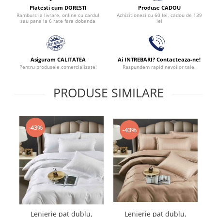
Produse CADOU
Platesti cum DORESTI
Achizitionezi cu 60 lei, cadou de 139
Ramburs la livrare, online cu cardul
lei
sau pana la 6 rate fara dobanda
Asiguram CALITATEA
Ai INTREBARI? Contacteaza-ne!
Pentru produsele comercializate!
Raspundem rapid nevoilor tale.
PRODUSE SIMILARE
-43%
-43%
Lenjerie pat dublu,
Lenjerie pat dublu,