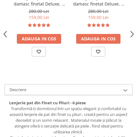
damasc finetat Deluxe, 6
damasc finetat Deluxe, 6
da
piese, cearceaf pat cu
piese, cearceaf pat cu
280,00 Lei
280,00 Lei
elastic, Maro
elastic, Alb
159,00 Lei
159,00 Lei
ADAUGA IN COS
ADAUGA IN COS
Descriere
Lenjerie pat din Finet cu Pliuri - 6 piese
Transformă-ți dormitorul într-un spațiu elegant și confortabil cu
această lenjerie de pat din finet cu pliuri , creată pentru un aspect
deosebit și un somn relaxant . Materialul moale și plăcut la
atingere oferă o senzație delicată pe piele , fiind ideal pentru
utilizarea zilnică .