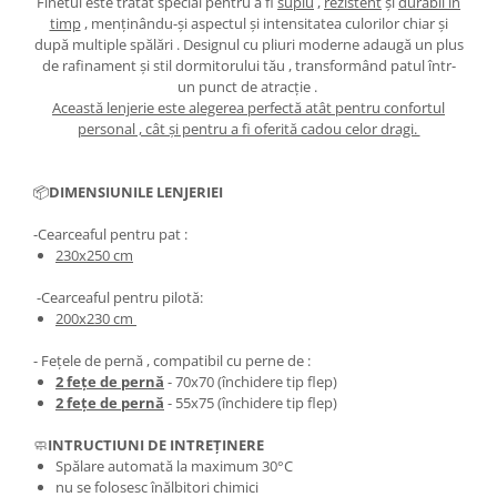
Finetul este tratat special pentru a fi
suplu
,
rezistent
și
durabil în
timp
, menținându-și aspectul și intensitatea culorilor chiar și
după multiple spălări . Designul cu pliuri moderne adaugă un plus
de rafinament și stil dormitorului tău , transformând patul într-
un punct de atracție .
Această lenjerie este alegerea perfectă atât pentru confortul
personal , cât și pentru a fi oferită cadou celor dragi.
📦
DIMENSIUNILE LENJERIEI
-Cearceaful pentru pat :
230x250 cm
-Cearceaful pentru pilotă:
200x230 cm
- Fețele de pernă , compatibil cu perne de :
2 fețe de pernă
- 70x70 (închidere tip flep)
2 fețe de pernă
- 55x75 (închidere tip flep)
🧼
INTRUCTIUNI DE INTREȚINERE
Spălare automată la maximum 30°C
nu se folosesc înălbitori chimici