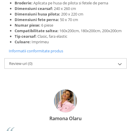
Broderie:
Aplicata pe husa de pilota si fetele de perna
Dimensiuni cearsaf:
240 x 260 cm
Dimensiuni husa pilota:
200 x 220 cm
Dimensiuni fete perna:
50 x 70 cm
Numar piese:
6 piese
Compatibilitate saltea:
160x200cm, 180x200cm, 200x200cm
Tip cearsaf:
Clasic, fara elastic
Culoare:
Imprimeu
Informatii conformitate produs
Review-uri
(0)
Ramona Olaru