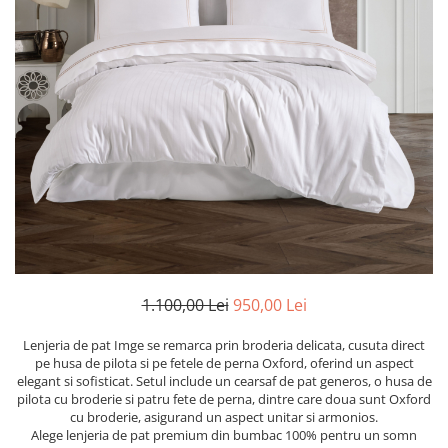
Cearceaf cu elastic
Cearceaf normal
Lenjerii De Pat Creponate
Lenjerii De Pat Bumbac Poplin 2
Persoane
Lenjerii De Pat Bumbac Poplin,
Matlasate, 2 Persoane
Lenjerii De Pat Bumbac Satinat 2
Persoane
Lenjerii De Pat Volanase
Lenjerii De Pat, Finet Premium 3D,
2 Persoane
1.100,00 Lei
950,00 Lei
Lenjerii De Pat Jacquard
Lenjeria de pat Imge se remarca prin broderia delicata, cusuta direct
Lenjerii De Pat Catifea
pe husa de pilota si pe fetele de perna Oxford, oferind un aspect
elegant si sofisticat. Setul include un cearsaf de pat generos, o husa de
Lenjerii De Pat Cocolino
pilota cu broderie si patru fete de perna, dintre care doua sunt Oxford
cu broderie, asigurand un aspect unitar si armonios.
Set Lenjerie De Pat Blana
Alege lenjeria de pat premium din bumbac 100% pentru un somn
Artificiala De Iepure, 6 Piese, 2