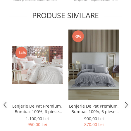
PRODUSE SIMILARE
-3%
-14%
Lenjerie De Pat Premium,
Lenjerie De Pat Premium,
Le
Bumbac 100%, 6 piese,
Bumbac 100%, 6 piese,
B
Anetta
Garcia, Antrasit
1.100,00 Lei
900,00 Lei
950,00 Lei
870,00 Lei