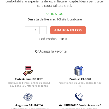
confortabil si o experienta de lux in fiecare noapte. Ideala pentru cei
Persoane
care cauta calitate si stil.
Set Lenjerie Pat Blanita Iepure, 6
Piese, Cu Pilota Inclusa
IN STOC
Lenjerii De Pat Premium Collection
Durata de livrare:
1-3 zile lucratoare
Set Lenjerie De Pat, 7 Piese, Cu
ADAUGA IN COS
Pilota / Cuvertura Inclusa
Set Lenjerie De Pat Jacquard Regal,
Cod Produs:
PB10
11 Piese, Cuvertura Inclusa
Lenjerii Damasc Egiptean King Size
Adauga la Favorite
Lenjerii De Pat, Finet Premium, 1
Persoana
Lenjerii De Pat Damasc 1 Persoana
Lenjerii De Pat, Imprimeu 3D, 1
Produse CADOU
Platesti cum DORESTI
Persoana
Achizitionezi cu 60 lei, cadou de 139
Ramburs la livrare, online cu cardul
lei
sau pana la 6 rate fara dobanda
Asiguram CALITATEA
Ai INTREBARI? Contacteaza-ne!
Pentru produsele comercializate!
Raspundem rapid nevoilor tale.